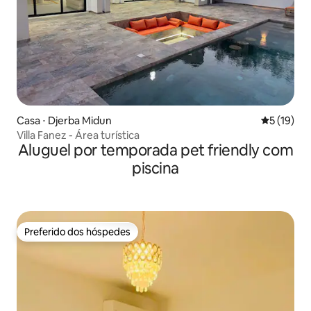
Casa ⋅ Djerba Midun
5 de uma a
5 (19)
Villa Fanez - Área turística
Aluguel por temporada pet friendly com
piscina
Preferido dos hóspedes
Preferido dos hóspedes