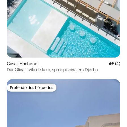
Casa ⋅ Hachene
5 de uma 
5 (4)
Dar Oliva – Vila de luxo, spa e piscina em Djerba
Preferido dos hóspedes
Preferido dos hóspedes