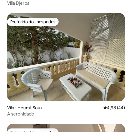
Villa Djerba
Preferido dos hóspedes
Preferido dos hóspedes
Vila ⋅ Houmt Souk
4,98 de uma a
4,98 (44)
A serenidade