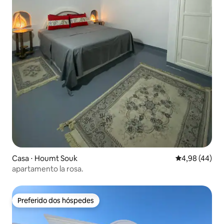
Casa ⋅ Houmt Souk
4,98 de uma a
4,98 (44)
apartamento la rosa.
Preferido dos hóspedes
Preferido dos hóspedes