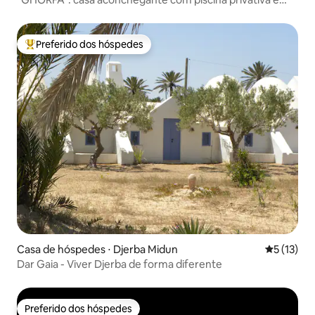
sem vizinhos
Preferido dos hóspedes
Entre os melhores preferidos dos hóspedes
Casa de hóspedes ⋅ Djerba Midun
5 de uma a
5 (13)
Dar Gaia - Viver Djerba de forma diferente
Preferido dos hóspedes
Preferido dos hóspedes