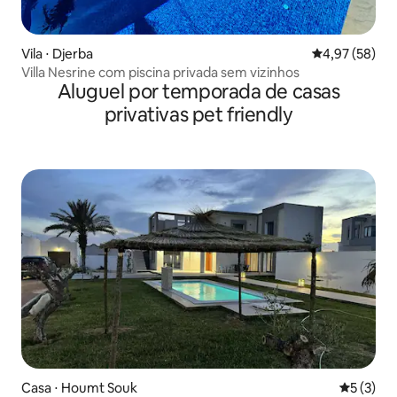
Vila ⋅ Djerba
4,97 de uma a
4,97 (58)
Villa Nesrine com piscina privada sem vizinhos
Aluguel por temporada de casas
privativas pet friendly
Casa ⋅ Houmt Souk
5 de uma 
5 (3)