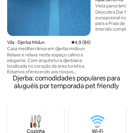
n
Vista panorâmica 
praia - Dar Naima
Descubra Dar Nai
excepcional no pr
para a Praia de Al
imersão completa
que oferecem vist
mar a partir da sal
Vila ⋅ Djerba Midun
4,9 de uma avaliação média de
4,9 (84)
principal. A apena
Casa mediterrânea em djerba midoun
fina, este aparta
Relaxe e relaxe neste espaço calmo e
de luz garante tra
elegante. Com arquitetura djerbiana
coração de um bai
localizada no coração da área turística
Restaurantes e loj
Estamos oferecendo aos nossos
distância a pé par
Djerba: comodidades populares para
hóspedes um lugar tranquilo para férias ,
ideal. Reserve sua
A 3 min da praia, bela piscina privativa
aluguéis por temporada pet friendly
agora.
com área de churrasco Estamos
oferecendo aos nossos hóspedes todos
os bons locais para compras,
restaurantes ,museus ,atividades ,
passeios a cavalo e quadriciclo e passeios
pelo deserto com carros 4x4 Concierge
24/24 disponível perto da vila Caminhão-
pipa de emergência sempre disponível
Cozinha
Wi-Fi