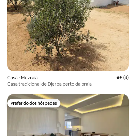
Casa ⋅ Mezraia
5 de uma 
5 (4)
Casa tradicional de Djerba perto da praia
Preferido dos hóspedes
Preferido dos hóspedes