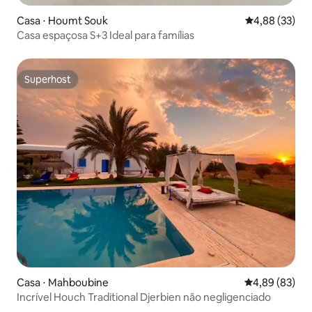
Casa ⋅ Houmt Souk
4,88 de uma a
4,88 (33)
Casa espaçosa S+3 Ideal para famílias
Superhost
Superhost
Casa ⋅ Mahboubine
4,89 de uma a
4,89 (83)
Incrível Houch Traditional Djerbien não negligenciado