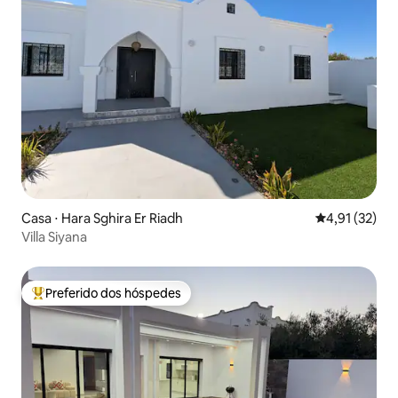
Casa ⋅ Hara Sghira Er Riadh
4,91 de uma a
4,91 (32)
Villa Siyana
Preferido dos hóspedes
Entre os melhores preferidos dos hóspedes