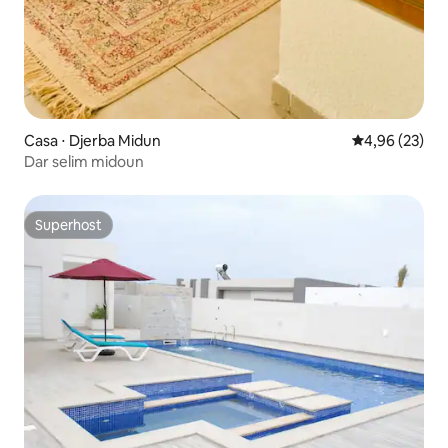
Casa ⋅ Djerba Midun
4,96 de uma a
4,96 (23)
Dar selim midoun
Superhost
Superhost