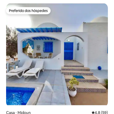
Preferido dos hóspedes
Preferido dos hóspedes
Casa ⋅ Midoun
4,8 de uma a
4,8 (59)