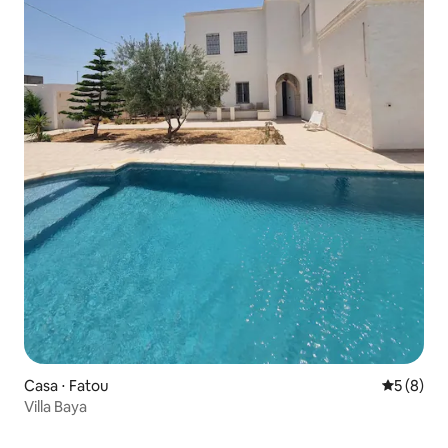
Casa ⋅ Fatou
5 de uma 
5 (8)
Villa Baya