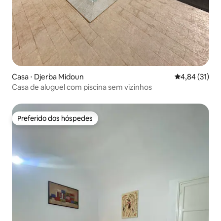
Casa ⋅ Djerba Midoun
4,84 de uma a
4,84 (31)
Casa de aluguel com piscina sem vizinhos
Preferido dos hóspedes
Preferido dos hóspedes