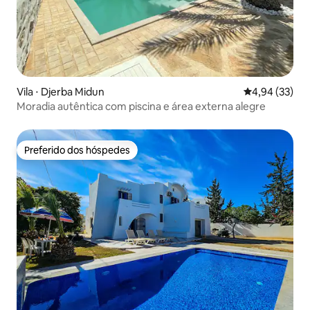
Vila ⋅ Djerba Midun
4,94 de uma a
4,94 (33)
Moradia autêntica com piscina e área externa alegre
Preferido dos hóspedes
Preferido dos hóspedes