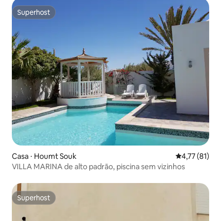
Superhost
Superhost
Casa ⋅ Houmt Souk
4,77 de uma a
4,77 (81)
VILLA MARINA de alto padrão, piscina sem vizinhos
Superhost
Superhost