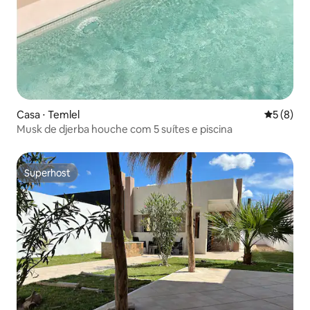
Casa ⋅ Temlel
5 de uma 
5 (8)
Musk de djerba houche com 5 suítes e piscina
Superhost
Superhost