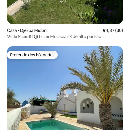
Casa ⋅ Djerba Midun
4,87 de uma a
4,87 (30)
𝐖𝐢𝐥𝐥𝐚 𝐒𝐡𝐚𝐦𝐟𝐥 𝐃𝐣𝐎𝐫𝐥𝐞𝐦 Moradia s3 de alto padrão
Preferido dos hóspedes
Preferido dos hóspedes