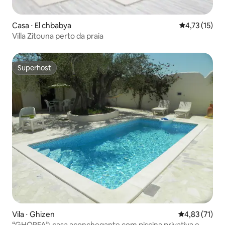
Casa ⋅ El chbabya
4,73 de uma a
4,73 (15)
Villa Zitouna perto da praia
Superhost
Superhost
Vila ⋅ Ghizen
4,83 de uma a
4,83 (71)
“GHORFA”: casa aconchegante com piscina privativa e