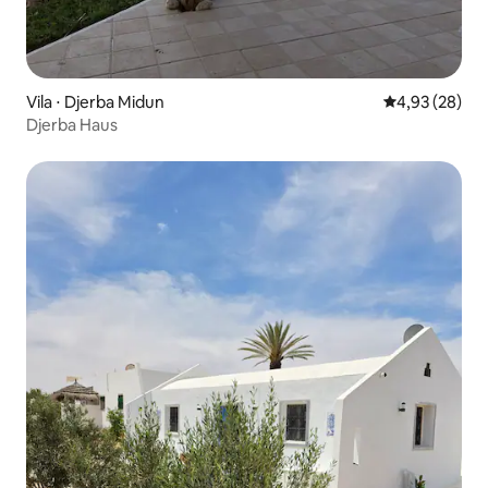
Vila ⋅ Djerba Midun
4,93 de uma a
4,93 (28)
Djerba Haus