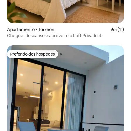
Apartamento ⋅ Torreón
5 de uma a
5 (11)
Chegue, descanse e aproveite o Loft Privado 4
Preferido dos hóspedes
Preferido dos hóspedes