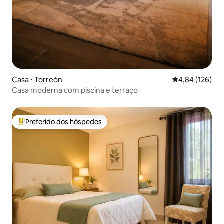
Casa ⋅ Torreón
4,84 de uma av
4,84 (126)
Casa moderna com piscina e terraço
Preferido dos hóspedes
Entre os melhores preferidos dos hóspedes