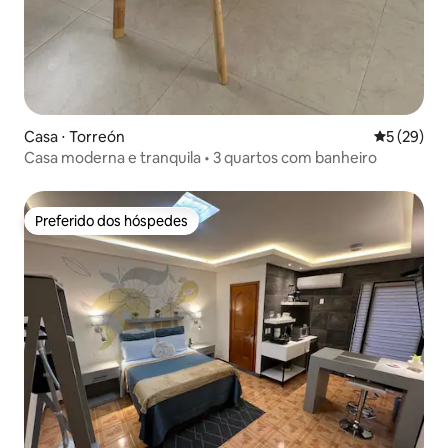
Casa ⋅ Torreón
5 de uma a
5 (29)
Casa moderna e tranquila • 3 quartos com banheiro
Preferido dos hóspedes
Preferido dos hóspedes