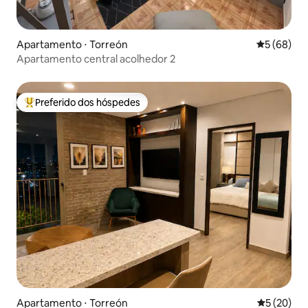
Apartamento ⋅ Torreón
5 de uma a
5 (68)
Apartamento central acolhedor 2
Preferido dos hóspedes
Entre os melhores preferidos dos hóspedes
Apartamento ⋅ Torreón
5 de uma a
5 (20)