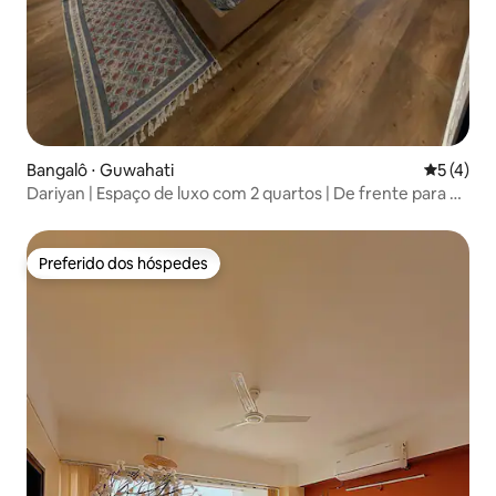
Bangalô ⋅ Guwahati
5 de uma 
5 (4)
Dariyan | Espaço de luxo com 2 quartos | De frente para o
rio
Preferido dos hóspedes
Preferido dos hóspedes