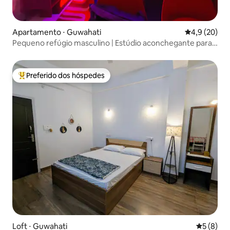
Apartamento ⋅ Guwahati
4,9 de uma a
4,9 (20)
Pequeno refúgio masculino | Estúdio aconchegante para
casais
Preferido dos hóspedes
Entre os melhores preferidos dos hóspedes
Loft ⋅ Guwahati
5 de uma 
5 (8)