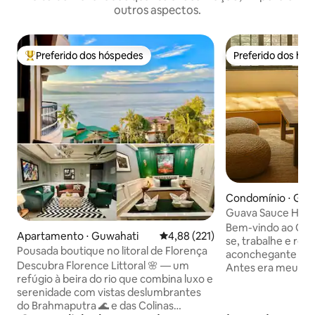
outros aspectos.
Preferido dos hóspedes
Preferido dos hó
Entre os melhores preferidos dos hóspedes
Preferido dos hó
Condomínio ⋅ Guw
Guava Sauce Hom
Condomínio 1BHK
Bem-vindo ao Gua
Apartamento ⋅ Guwahati
4,88 de uma avaliação média de 
4,88 (221)
se, trabalhe e rela
Pousada boutique no litoral de Florença
aconchegante no 
Descubra Florence Littoral 🌸 — um
Antes era meu esc
refúgio à beira do rio que combina luxo e
agora é um espaço
serenidade com vistas deslumbrantes
estadia caseira. C
do Brahmaputra 🌊 e das Colinas
cuidadosamente p