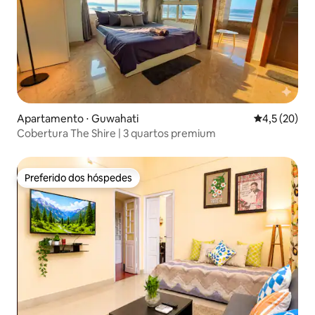
Apartamento ⋅ Guwahati
4,5 de uma a
4,5 (20)
Cobertura The Shire | 3 quartos premium
Preferido dos hóspedes
Preferido dos hóspedes