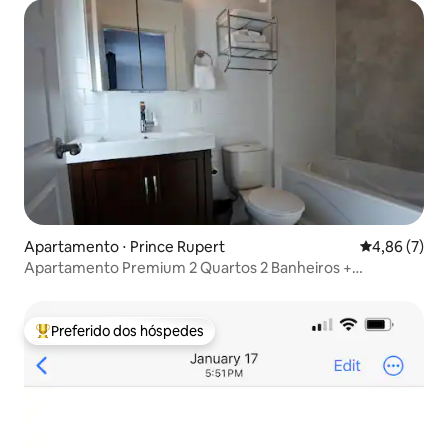
Apartamento ⋅ Prince Rupert
4,86 de uma 
4,86 (7)
Apartamento Premium 2 Quartos 2 Banheiros +
Lavanderia gratuita
Preferido dos hóspedes
Entre os melhores preferidos dos hóspedes