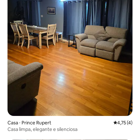
Casa ⋅ Prince Rupert
4,75 de uma 
4,75 (4)
Casa limpa, elegante e silenciosa