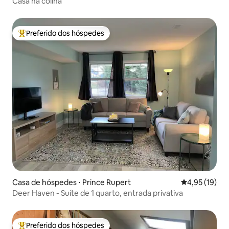
Casa na colina
Preferido dos hóspedes
Entre os melhores preferidos dos hóspedes
Casa de hóspedes ⋅ Prince Rupert
4,95 de uma a
4,95 (19)
Deer Haven - Suíte de 1 quarto, entrada privativa
Preferido dos hóspedes