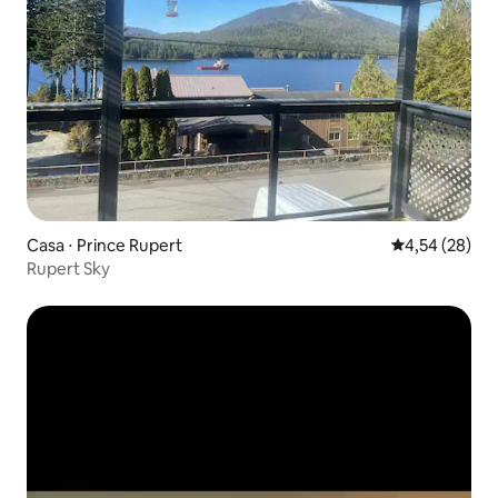
Casa ⋅ Prince Rupert
4,54 de uma a
4,54 (28)
Rupert Sky