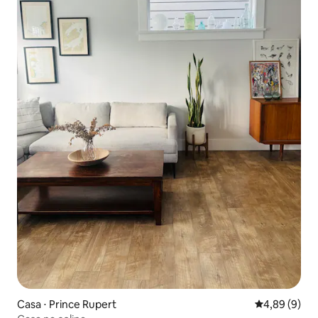
Casa ⋅ Prince Rupert
4,89 de uma 
4,89 (9)