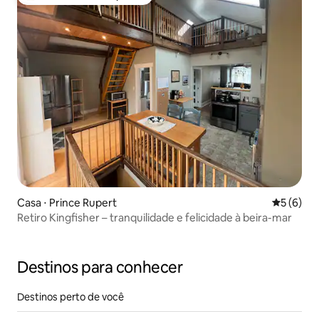
Entre os melhores preferidos dos hóspedes
Casa ⋅ Prince Rupert
5 de uma 
5 (6)
Retiro Kingfisher – tranquilidade e felicidade à beira-mar
Destinos para conhecer
Destinos perto de você