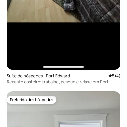
Suíte de hóspedes ⋅ Port Edward
5 de uma 
5 (4)
Recanto costeiro: trabalhe, pesque e relaxe em Port
Edward
Preferido dos hóspedes
Preferido dos hóspedes