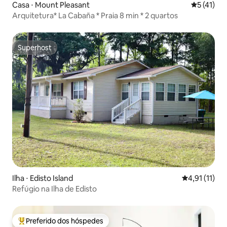
Casa ⋅ Mount Pleasant
5 de uma a
5 (41)
Arquitetura* La Cabaña * Praia 8 min * 2 quartos
Superhost
Superhost
Ilha ⋅ Edisto Island
4,91 de uma a
4,91 (11)
Refúgio na Ilha de Edisto
Preferido dos hóspedes
Entre os melhores preferidos dos hóspedes