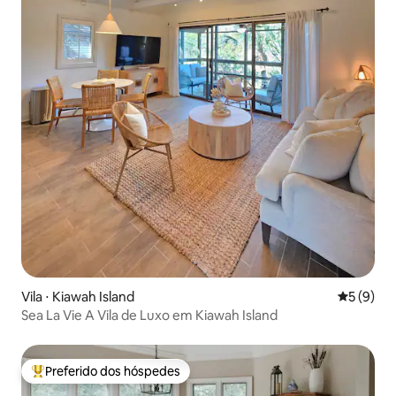
Vila ⋅ Kiawah Island
5 de uma 
5 (9)
Sea La Vie A Vila de Luxo em Kiawah Island
Preferido dos hóspedes
Entre os melhores preferidos dos hóspedes