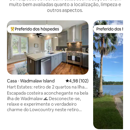
muito bem avaliadas quanto a localização, limpeza e
outros aspectos.
Preferido dos hóspedes
Preferido dos hó
Entre os melhores preferidos dos hóspedes
Preferido dos hó
Casa ⋅ Wadmalaw Island
4,98 de uma avaliação média de 
4,98 (102)
Hart Estates: retiro de 2 quartos na Ilha
Wadmalaw
Escapada costeira aconchegante na bela
ilha de Wadmalaw 🌊 Desconecte-se,
relaxe e experimente o verdadeiro
charme do Lowcountry neste retiro
tranquilo da ilha nos arredores de
Charleston. 🏡 Casa espaçosa e
aconchegante de 2 quartos