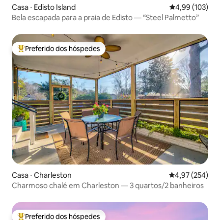
Casa ⋅ Edisto Island
4,99 de uma av
4,99 (103)
Bela escapada para a praia de Edisto — “Steel Palmetto”
Preferido dos hóspedes
Entre os melhores preferidos dos hóspedes
Casa ⋅ Charleston
4,97 de uma av
4,97 (254)
Charmoso chalé em Charleston — 3 quartos/2 banheiros
Preferido dos hóspedes