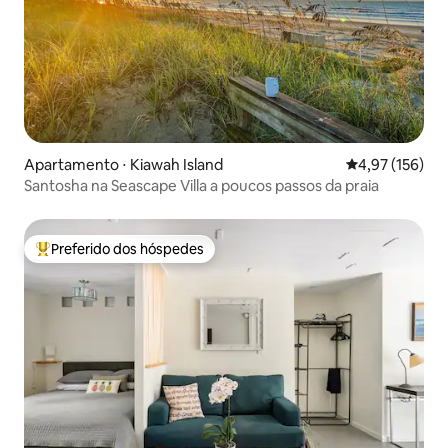
Apartamento ⋅ Kiawah Island
4,97 de uma av
4,97 (156)
Santosha na Seascape Villa a poucos passos da praia
Preferido dos hóspedes
Entre os melhores preferidos dos hóspedes