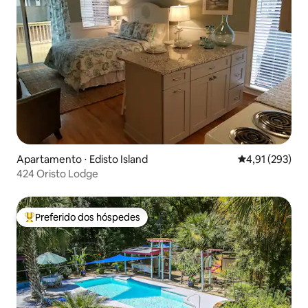
Apartamento ⋅ Edisto Island
4,91 de uma av
4,91 (293)
424 Oristo Lodge
Preferido dos hóspedes
Entre os melhores preferidos dos hóspedes