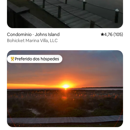
Condomínio ⋅ Johns Island
4,76 de uma av
4,76 (105)
Bohicket Marina Villa, LLC
Preferido dos hóspedes
Entre os melhores preferidos dos hóspedes