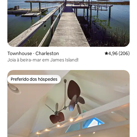
Townhouse ⋅ Charleston
4,96 de uma ava
4,96 (206)
Joia à beira-mar em James Island!
Preferido dos hóspedes
Preferido dos hóspedes