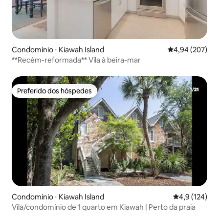
Condomínio ⋅ Kiawah Island
4,94 de uma ava
4,94 (207)
**Recém-reformada** Vila à beira-mar
Preferido dos hóspedes
Preferido dos hóspedes
Condomínio ⋅ Kiawah Island
4,9 de uma av
4,9 (124)
Vila/condomínio de 1 quarto em Kiawah | Perto da praia