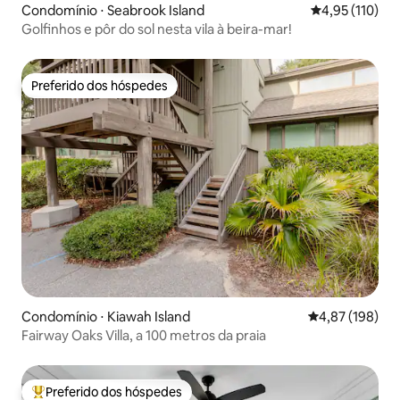
Condomínio ⋅ Seabrook Island
4,95 de uma av
4,95 (110)
Golfinhos e pôr do sol nesta vila à beira-mar!
Preferido dos hóspedes
Preferido dos hóspedes
Condomínio ⋅ Kiawah Island
4,87 de uma av
4,87 (198)
Fairway Oaks Villa, a 100 metros da praia
Preferido dos hóspedes
Entre os melhores preferidos dos hóspedes