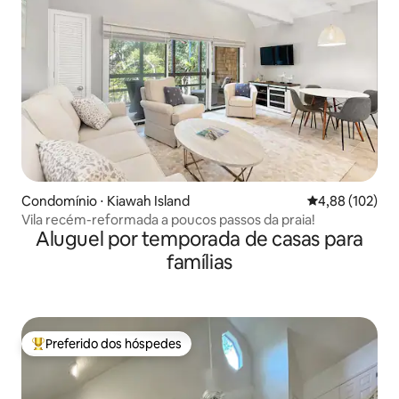
Condomínio ⋅ Kiawah Island
4,88 de uma av
4,88 (102)
Vila recém-reformada a poucos passos da praia!
Aluguel por temporada de casas para
famílias
Preferido dos hóspedes
Entre os melhores preferidos dos hóspedes