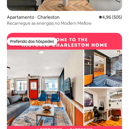
Apartamento ⋅ Charleston
4,96 de uma ava
4,96 (505)
Recarregue as energias no Modern Mellow
Preferido dos hóspedes
Preferido dos hóspedes