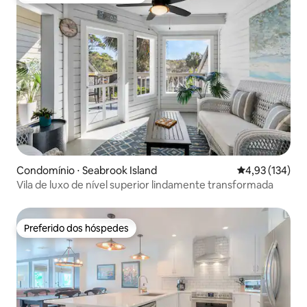
Condomínio ⋅ Seabrook Island
4,93 de uma av
4,93 (134)
Vila de luxo de nível superior lindamente transformada
Preferido dos hóspedes
Preferido dos hóspedes