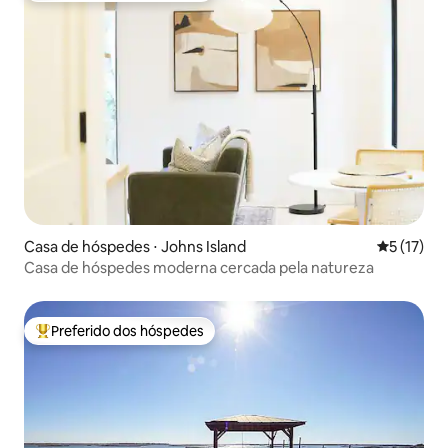
Casa de hóspedes ⋅ Johns Island
5 de uma a
5 (17)
Casa de hóspedes moderna cercada pela natureza
Preferido dos hóspedes
Entre os melhores preferidos dos hóspedes