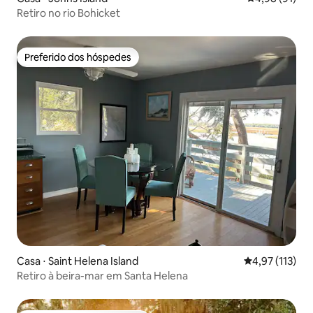
Retiro no rio Bohicket
Preferido dos hóspedes
Preferido dos hóspedes
Casa ⋅ Saint Helena Island
4,97 de uma av
4,97 (113)
Retiro à beira-mar em Santa Helena