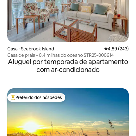
Casa ⋅ Seabrook Island
4,89 de uma ava
4,89 (243)
Casa de praia - 0,4 milhas do oceano STR25-000614
Aluguel por temporada de apartamento
com ar-condicionado
Preferido dos hóspedes
Entre os melhores preferidos dos hóspedes