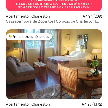
Apartamento ⋅ Charleston
4,94 de uma ava
4,94 (209)
Casa atemporal de 2 quartos | Coração de Charleston |
King St
Preferido dos hóspedes
Entre os melhores preferidos dos hóspedes
Apartamento ⋅ Charleston
4,97 de uma aval
4,97 (1.172)