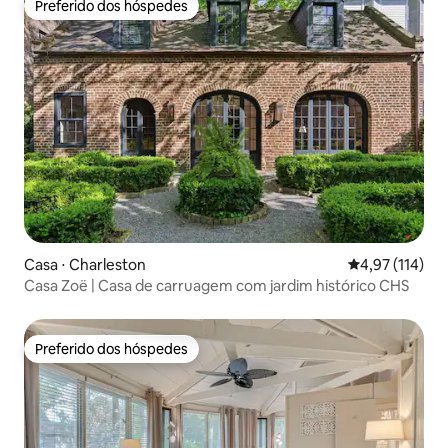
Preferido dos hóspedes
Preferido dos hóspedes
Casa ⋅ Charleston
4,97 de uma av
4,97 (114)
Casa Zoë | Casa de carruagem com jardim histórico CHS
Preferido dos hóspedes
Preferido dos hóspedes