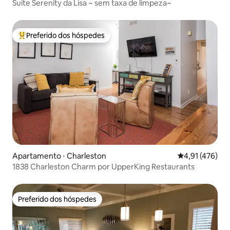
Suíte Serenity da Lisa ~ sem taxa de limpeza~
Preferido dos hóspedes
Entre os melhores preferidos dos hóspedes
Apartamento ⋅ Charleston
4,91 de uma av
4,91 (476)
1838 Charleston Charm por UpperKing Restaurants
Preferido dos hóspedes
Preferido dos hóspedes