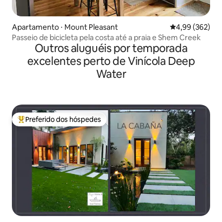
Apartamento ⋅ Mount Pleasant
4,99 de uma ava
4,99 (362)
Passeio de bicicleta pela costa até a praia e Shem Creek
Outros aluguéis por temporada
excelentes perto de Vinícola Deep
Water
Preferido dos hóspedes
Entre os melhores preferidos dos hóspedes