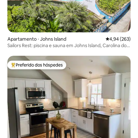
Apartamento ⋅ Johns Island
4,94 de uma ava
4,94 (263)
Sailors Rest: piscina e sauna em Johns Island, Carolina do
Sul
Preferido dos hóspedes
Entre os melhores preferidos dos hóspedes