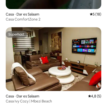
Casa ⋅ Dar es Salaam
5 de uma a
5 (18)
Casa ComfortZone 2
Superhost
Superhost
Casa ⋅ Dar es Salaam
4,8 de uma 
4,8 (5)
Casa Ivy Cozy | Mbezi Beach