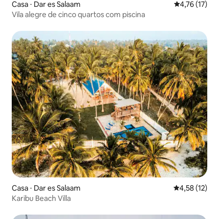
Casa ⋅ Dar es Salaam
4,76 de uma a
4,76 (17)
Vila alegre de cinco quartos com piscina
Casa ⋅ Dar es Salaam
4,58 de uma a
4,58 (12)
Karibu Beach Villa