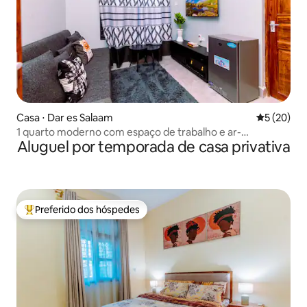
Casa ⋅ Dar es Salaam
5 de uma a
5 (20)
1 quarto moderno com espaço de trabalho e ar-
Aluguel por temporada de casa privativa
condicionado | Perto de Mikocheni
Preferido dos hóspedes
Entre os melhores preferidos dos hóspedes