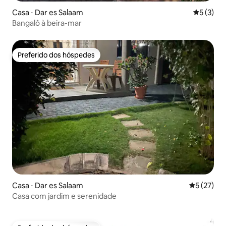
Casa ⋅ Dar es Salaam
5 de uma 
5 (3)
Bangalô à beira-mar
Preferido dos hóspedes
Preferido dos hóspedes
Casa ⋅ Dar es Salaam
5 de uma a
5 (27)
Casa com jardim e serenidade