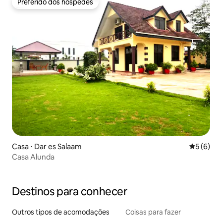
Preferido dos hóspedes
Preferido dos hóspedes
Casa ⋅ Dar es Salaam
5 de uma 
5 (6)
Casa Alunda
Destinos para conhecer
Outros tipos de acomodações
Coisas para fazer