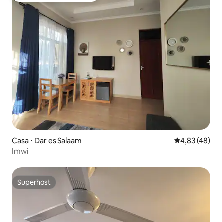
Casa ⋅ Dar es Salaam
4,83 de uma a
4,83 (48)
Imwi
Superhost
Superhost