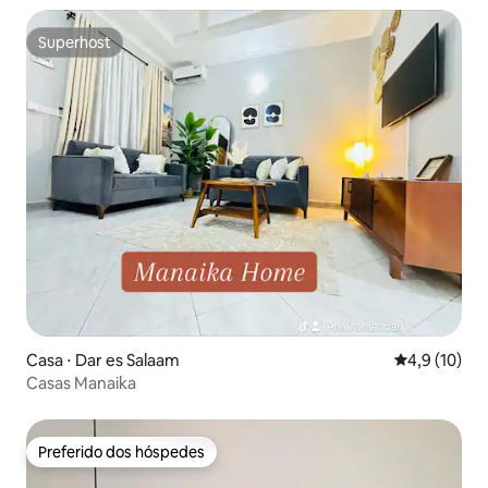
Superhost
Superhost
Casa ⋅ Dar es Salaam
4,9 de uma a
4,9 (10)
Casas Manaika
Preferido dos hóspedes
Preferido dos hóspedes