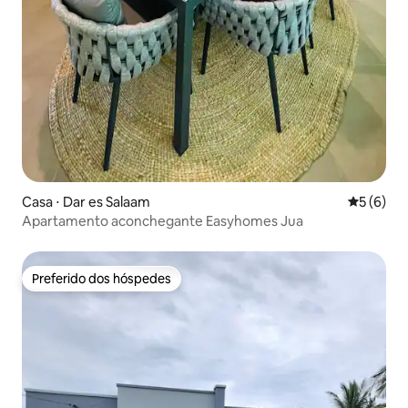
Casa ⋅ Dar es Salaam
5 de uma 
5 (6)
Apartamento aconchegante Easyhomes Jua
Preferido dos hóspedes
Preferido dos hóspedes