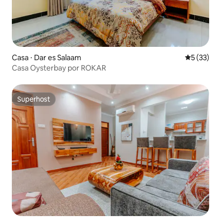
Casa ⋅ Dar es Salaam
5 de uma a
5 (33)
Casa Oysterbay por ROKAR
Superhost
Superhost