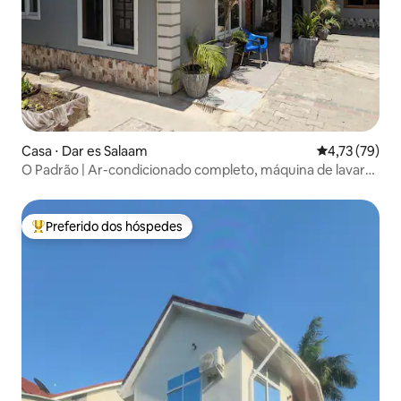
Casa ⋅ Dar es Salaam
4,73 de uma a
4,73 (79)
O Padrão | Ar-condicionado completo, máquina de lavar
roupa, jardim
Preferido dos hóspedes
Entre os melhores preferidos dos hóspedes