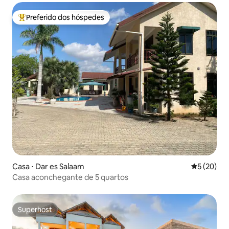
Preferido dos hóspedes
Entre os melhores preferidos dos hóspedes
Casa ⋅ Dar es Salaam
5 de uma a
5 (20)
Casa aconchegante de 5 quartos
Superhost
Superhost