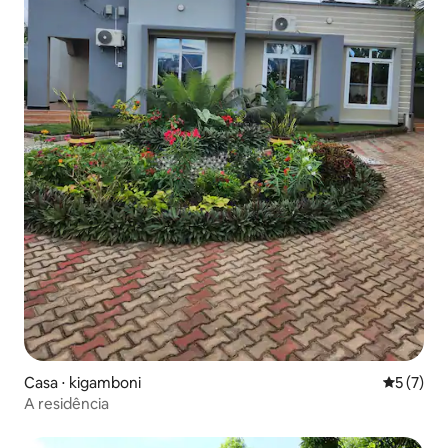
Casa ⋅ kigamboni
5 de uma 
5 (7)
A residência