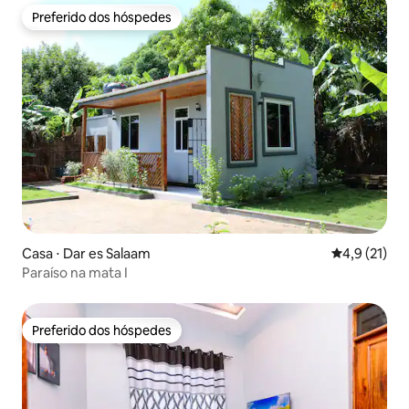
Preferido dos hóspedes
Preferido dos hóspedes
Casa ⋅ Dar es Salaam
4,9 de uma a
4,9 (21)
Paraíso na mata I
Preferido dos hóspedes
Preferido dos hóspedes