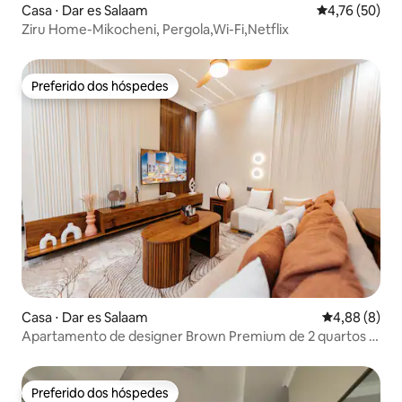
Casa ⋅ Dar es Salaam
4,76 de uma a
4,76 (50)
Ziru Home-Mikocheni, Pergola,Wi-Fi,Netflix
Preferido dos hóspedes
Preferido dos hóspedes
Casa ⋅ Dar es Salaam
4,88 de uma 
4,88 (8)
Apartamento de designer Brown Premium de 2 quartos |
3 camas | Acomoda 6 pessoas
Preferido dos hóspedes
Preferido dos hóspedes