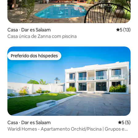
Casa ⋅ Dar es Salaam
5 de uma a
5 (13)
Casa única de Zanna com piscina
Preferido dos hóspedes
Preferido dos hóspedes
Casa ⋅ Dar es Salaam
5 de uma 
5 (5)
Waridi Homes - Apartamento Orchid/Piscina | Grupos e
famílias