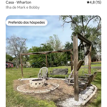
Casa ⋅ Wharton
4,8 de uma a
4,8 (15)
Ilha de Mark e Bobby
Preferido dos hóspedes
Preferido dos hóspedes