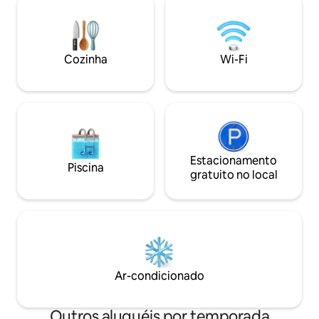
aqui e aproveite o restaurante FishVille
relaxar e desfrut
no final da rua. Tenha em mente que
lago de frente pa
esta não é uma "casa de festas" para
cabana tem uma c
grupos grandes. É capaz de acomodar
banheiro complet
Cozinha
Wi-Fi
de 10 a 12 pessoas, mas não está
maravilhoso no s
configurado para hospedar grandes
de ar perfeito para
festas.
Estacionamento
Piscina
gratuito no local
Ar-condicionado
Outros aluguéis por temporada