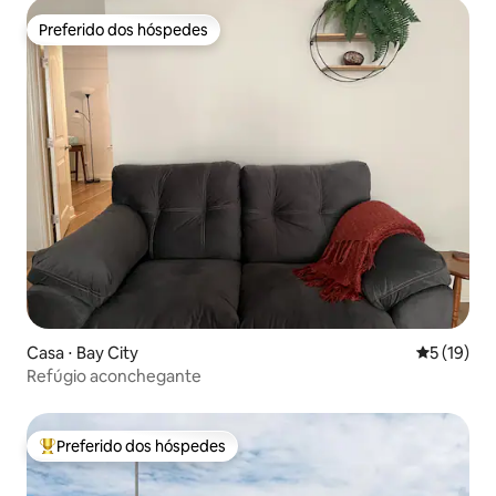
Preferido dos hóspedes
Preferido dos hóspedes
Casa ⋅ Bay City
5 de uma a
5 (19)
Refúgio aconchegante
Preferido dos hóspedes
Entre os melhores preferidos dos hóspedes