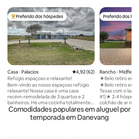
Preferido dos hóspedes
Preferido dos hó
Entre os melhores preferidos dos hóspedes
Preferido dos hó
Casa ⋅ Palacios
4,92 de uma avaliação média de
4,92 (62)
Rancho ⋅ Midfield
Refúgio espaçoso e relaxante!
★Belo retiro em f
Texas com lago.
Bem-vindo ao nosso espaçoso refúgio
★Belo retiro em f
relaxante! Nossa casa é uma casa
Texas com o lago.
recém-remodelada de 3 quartos e 2
#1)★ 2-4 hóspedes 1 quarto 1 Cama 1
banheiros. Há uma cozinha totalmente
colchão de ar no s
Comodidades populares em aluguel por
abastecida, máquina de lavar louça e
banheiro Resumo: A ★aventura espera
máquina de lavar e secar roupa de
por você neste lug
temporada em Danevang
tamanho completo. Desfrute da pesca
madeira★ rústica
no cais iluminado. Você pode trazer o
de 70 acres com um
seu pescado do dia de volta para a mesa
acres. ★Cada cabana tem sua própria
de limpeza de peixes na casa. Passe por
entrada privativa 