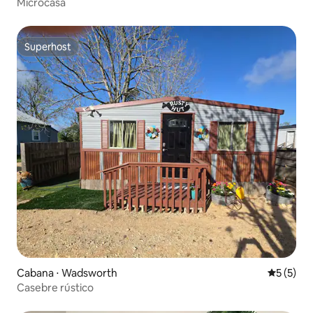
Microcasa
Superhost
Superhost
Cabana ⋅ Wadsworth
5 de uma 
5 (5)
Casebre rústico