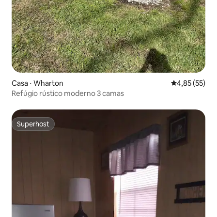
Casa ⋅ Wharton
4,85 de uma a
4,85 (55)
Refúgio rústico moderno 3 camas
Superhost
Superhost