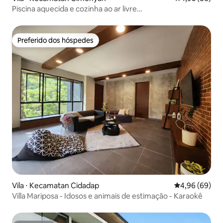
Piscina aquecida e cozinha ao ar livre
@Incognito.Bandung
Preferido dos hóspedes
Preferido dos hóspedes
Vila ⋅ Kecamatan Cidadap
4,96 de uma av
4,96 (69)
Villa Mariposa - Idosos e animais de estimação - Karaokê