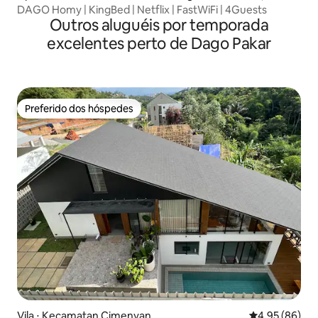
DAGO Homy | KingBed | Netflix | FastWiFi | 4Guests
Outros aluguéis por temporada
excelentes perto de Dago Pakar
Preferido dos hóspedes
Preferido dos hóspedes
Vila ⋅ Kecamatan Cimenyan
4,95 de uma a
4,95 (86)