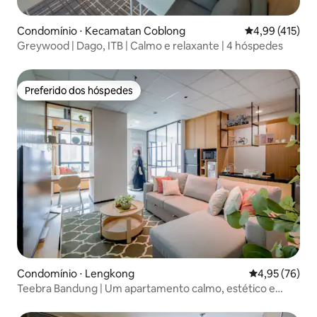
Condomínio ⋅ Kecamatan Coblong
4,99 de uma av
4,99 (415)
Greywood | Dago, ITB | Calmo e relaxante | 4 hóspedes
Preferido dos hóspedes
Preferido dos hóspedes
Condomínio ⋅ Lengkong
4,95 de uma a
4,95 (76)
Teebra Bandung | Um apartamento calmo, estético e
minúsculo