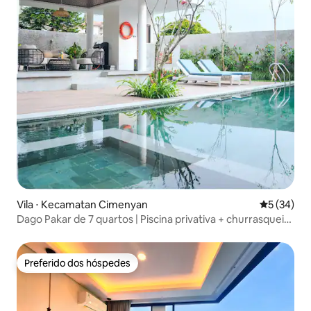
Vila ⋅ Kecamatan Cimenyan
5 de uma a
5 (34)
Dago Pakar de 7 quartos | Piscina privativa + churrasqueira
| 14 hóspedes
Preferido dos hóspedes
Preferido dos hóspedes