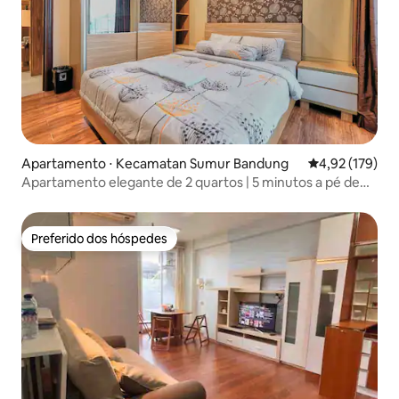
Apartamento ⋅ Kecamatan Sumur Bandung
4,92 de uma av
4,92 (179)
Apartamento elegante de 2 quartos | 5 minutos a pé de
Braga
Preferido dos hóspedes
Preferido dos hóspedes