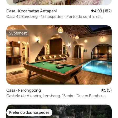
Casa ⋅ Kecamatan Antapani
4,99 de uma av
4,99 (182)
Casa 42 Bandung - 15 hóspedes - Perto do centro da
cidade
Superhost
Superhost
Casa ⋅ Parongpong
5 de uma 
5 (5)
Castelo de Alandra, Lembang. 15 min - Dusun Bambu.
Máx. 16 pessoas
Preferido dos hóspedes
Preferido dos hóspedes