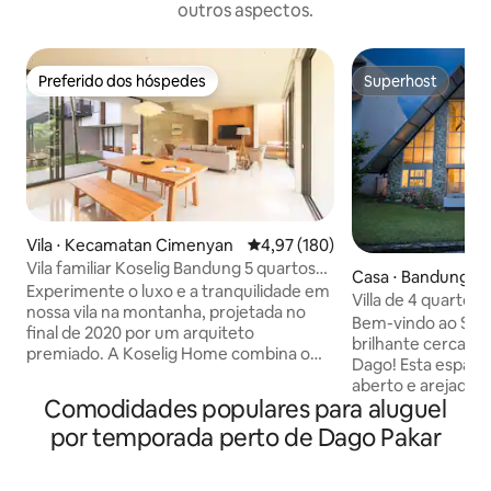
outros aspectos.
Preferido dos hóspedes
Superhost
Preferido dos hóspedes
Superhost
Vila ⋅ Kecamatan Cimenyan
4,97 de uma avaliação média de 
4,97 (180)
Vila familiar Koselig Bandung 5 quartos
Casa ⋅ Bandung
com terraço e churrasqueira
Experimente o luxo e a tranquilidade em
Villa de 4 quartos 
nossa vila na montanha, projetada no
churrasqueira
Bem-vindo ao Syllo
final de 2020 por um arquiteto
brilhante cercada
premiado. A Koselig Home combina o
Dago! Esta espaçosa vila combina design
design minimalista japonês e
aberto e arejado 
escandinavo para um retiro sereno e
Comodidades populares para aluguel
natureza. Projetad
elegante. Principais características: • 5
Villa 2 convida voc
por temporada perto de Dago Pakar
quartos espaçosos • 3 andares • Pátio,
respirar o ar fres
varanda, terraço com churrasqueira •
de qualidade com 
Cozinha e despensa totalmente
favoritas. Aproveite as grandes janelas