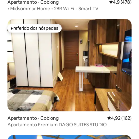
Apartamento ⋅ Coblong
4,9 de uma av
4,9 (478)
• Midsommar Home • 2BR Wi-Fi + Smart TV
Preferido dos hóspedes
Preferido dos hóspedes
Apartamento ⋅ Coblong
4,92 de uma av
4,92 (162)
Apartamento Premium DAGO SUITES STUDIO
@BANDUNG