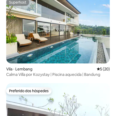
Superhost
Superhost
Vila ⋅ Lembang
5 de uma a
5 (20)
Calma Villa por Kozystay | Piscina aquecida | Bandung
Preferido dos hóspedes
Preferido dos hóspedes