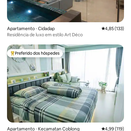
Apartamento ⋅ Cidadap
4,85 de uma av
4,85 (133)
Residência de luxo em estilo Art Déco
Preferido dos hóspedes
Entre os melhores preferidos dos hóspedes
Apartamento ⋅ Kecamatan Coblong
4,99 de uma av
4,99 (119)