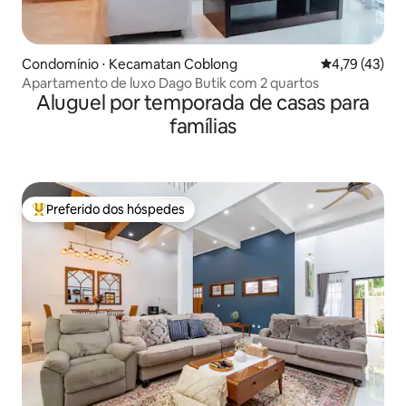
Condomínio ⋅ Kecamatan Coblong
4,79 de uma a
4,79 (43)
Apartamento de luxo Dago Butik com 2 quartos
Aluguel por temporada de casas para
famílias
Preferido dos hóspedes
Entre os melhores preferidos dos hóspedes