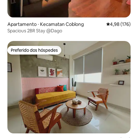
Apartamento ⋅ Kecamatan Coblong
4,98 de uma av
4,98 (176)
Spacious 2BR Stay @Dago
Preferido dos hóspedes
Preferido dos hóspedes