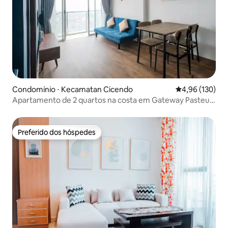
Condomínio ⋅ Kecamatan Cicendo
4,96 de uma av
4,96 (130)
Apartamento de 2 quartos na costa em Gateway Pasteur
Bandung
Preferido dos hóspedes
Preferido dos hóspedes