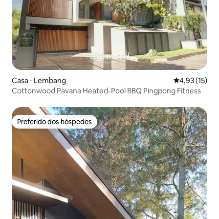
Casa ⋅ Lembang
4,93 de uma a
4,93 (15)
Cottonwood Pavana Heated-Pool BBQ Pingpong Fitness
Preferido dos hóspedes
Preferido dos hóspedes