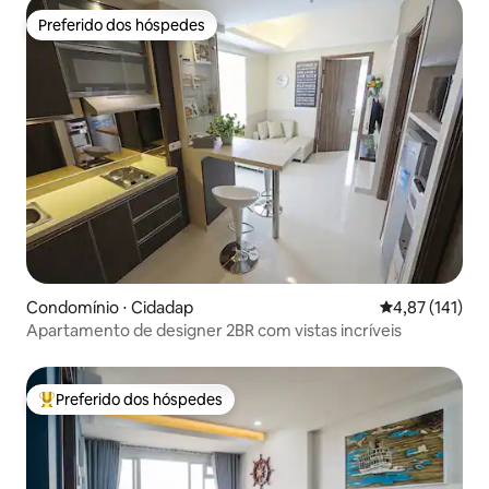
Preferido dos hóspedes
Preferido dos hóspedes
Condomínio ⋅ Cidadap
4,87 de uma av
4,87 (141)
Apartamento de designer 2BR com vistas incríveis
Preferido dos hóspedes
Entre os melhores preferidos dos hóspedes