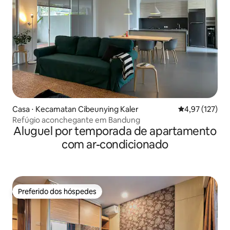
Casa ⋅ Kecamatan Cibeunying Kaler
4,97 de uma av
4,97 (127)
Refúgio aconchegante em Bandung
Aluguel por temporada de apartamento
com ar-condicionado
Preferido dos hóspedes
Preferido dos hóspedes