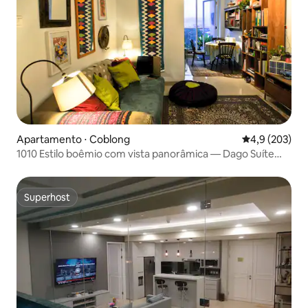
Apartamento ⋅ Coblong
4,9 de uma av
4,9 (203)
1010 Estilo boêmio com vista panorâmica — Dago Suíte
Apt
Superhost
Superhost