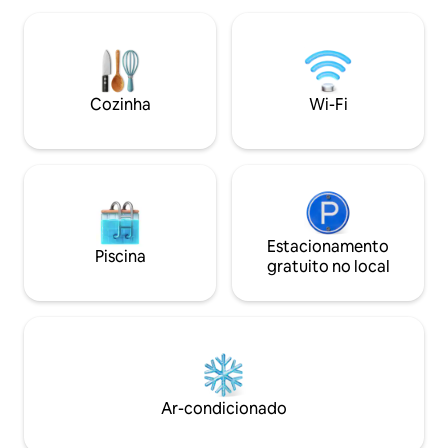
equipadas • Ar condicionado, água
que trazem luz nat
quente, lavanderia, Wi-Fi, TV a cabo •
exuberantes, ou r
Elevação legal de 1000m • 20 minutos de
para uma divertid
carro do centro de Bandung Reserve sua
sob as estrelas. É 
estadia no Koselig para uma luxuosa
conforto, natureza
escapada na montanha.
Cozinha
Wi-Fi
Estacionamento
Piscina
gratuito no local
Ar-condicionado