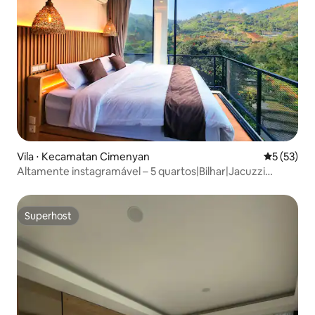
Vila ⋅ Kecamatan Cimenyan
5 de uma a
5 (53)
Altamente instagramável – 5 quartos|Bilhar|Jacuzzi
opcional
Superhost
Superhost