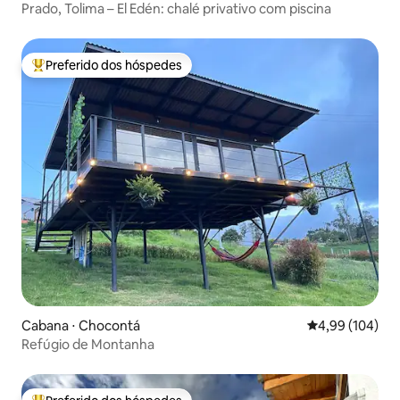
Prado, Tolima – El Edén: chalé privativo com piscina
Preferido dos hóspedes
Entre os melhores preferidos dos hóspedes
Cabana ⋅ Chocontá
4,99 de uma av
4,99 (104)
Refúgio de Montanha