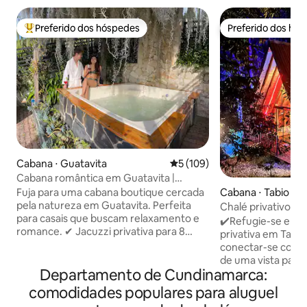
Preferido dos hóspedes
Preferido dos hó
Entre os melhores preferidos dos hóspedes
Preferido dos hó
Cabana ⋅ Guatavita
5 de uma avaliação média de 
5 (109)
Cabana romântica em Guatavita |
Jacuzzi e lareira
Cabana ⋅ Tabio
Fuja para uma cabana boutique cercada
pela natureza em Guatavita. Perfeita
Chalé privativo c
para casais que buscam relaxamento e
TV, Wi-Fi, estaci
✔️Refugie-se em 
romance. ✔ Jacuzzi privativa para 8
privativa em Tabio,
pessoas com cromoterapia e cachoeira
conectar-se com a
✔ Café da manhã gourmet incluído,
de uma vista pano
preparado ao vivo ✔ Lareira
Departamento de Cundinamarca:
🏠Perfeito para cas
interna/externa com lenha incluída ✔
ou viajantes de n
comodidades populares para aluguel
Wi-Fi 5G + Smart TV de 65" (Netflix, HBO,
aconchegante para