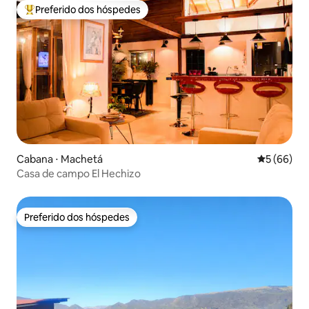
Preferido dos hóspedes
Entre os melhores preferidos dos hóspedes
Cabana ⋅ Machetá
5 de uma a
5 (66)
Casa de campo El Hechizo
Preferido dos hóspedes
Preferido dos hóspedes