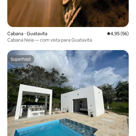
Cabana ⋅ Guatavita
4,95 de uma a
4,95 (56)
Cabana Neia — com vista para Guatavita
Superhost
Superhost