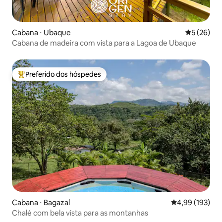
Cabana ⋅ Ubaque
5 de uma a
5 (26)
Cabana de madeira com vista para a Lagoa de Ubaque
Preferido dos hóspedes
Entre os melhores preferidos dos hóspedes
Cabana ⋅ Bagazal
4,99 de uma av
4,99 (193)
Chalé com bela vista para as montanhas