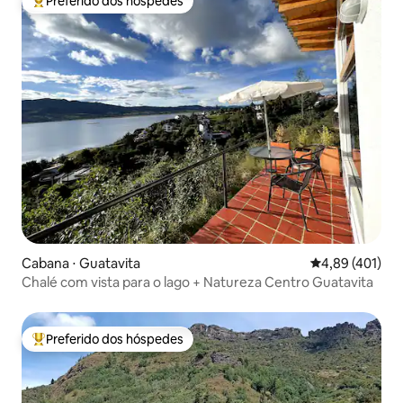
Preferido dos hóspedes
Entre os melhores preferidos dos hóspedes
Cabana ⋅ Guatavita
4,89 de uma av
4,89 (401)
Chalé com vista para o lago + Natureza Centro Guatavita
Preferido dos hóspedes
Entre os melhores preferidos dos hóspedes