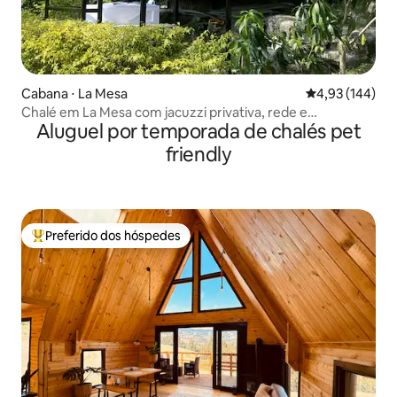
Cabana ⋅ La Mesa
4,93 de uma av
4,93 (144)
Chalé em La Mesa com jacuzzi privativa, rede e
Aluguel por temporada de chalés pet
churrasqueira
friendly
Preferido dos hóspedes
Entre os melhores preferidos dos hóspedes