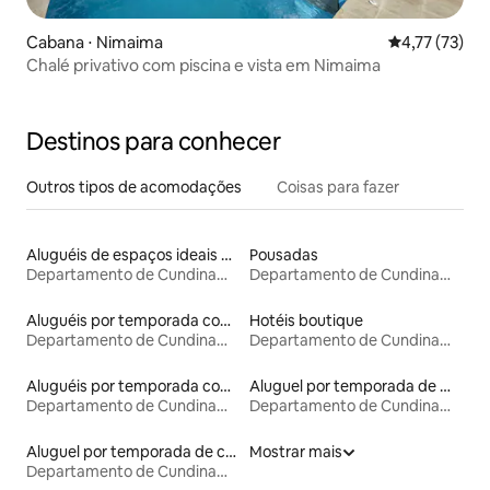
Cabana ⋅ Nimaima
4,77 de uma a
4,77 (73)
Chalé privativo com piscina e vista em Nimaima
Destinos para conhecer
Outros tipos de acomodações
Coisas para fazer
Aluguéis de espaços ideais para famílias
Pousadas
Departamento de Cundinamarca
Departamento de Cundinamarca
Aluguéis por temporada com café da manhã
Hotéis boutique
Departamento de Cundinamarca
Departamento de Cundinamarca
Aluguéis por temporada com sauna
Aluguel por temporada de microcasas
Departamento de Cundinamarca
Departamento de Cundinamarca
Aluguel por temporada de casas de hóspedes
Mostrar mais
Departamento de Cundinamarca