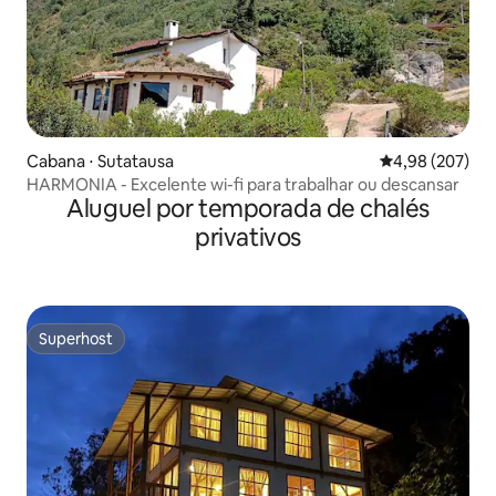
Cabana ⋅ Sutatausa
4,98 de uma ava
4,98 (207)
HARMONIA - Excelente wi-fi para trabalhar ou descansar
Aluguel por temporada de chalés
privativos
Superhost
Superhost