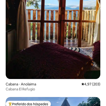
Cabana ⋅ Anolaima
4,97 de uma av
4,97 (203)
Cabana El Refugio
Preferido dos hóspedes