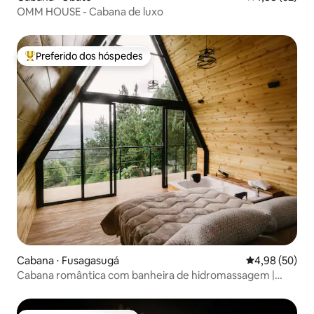
OMM HOUSE - Cabana de luxo
Preferido dos hóspedes
Entre os melhores preferidos dos hóspedes
Cabana ⋅ Fusagasugá
4,98 de uma a
4,98 (50)
Cabana romântica com banheira de hidromassagem |
Fusagasugá