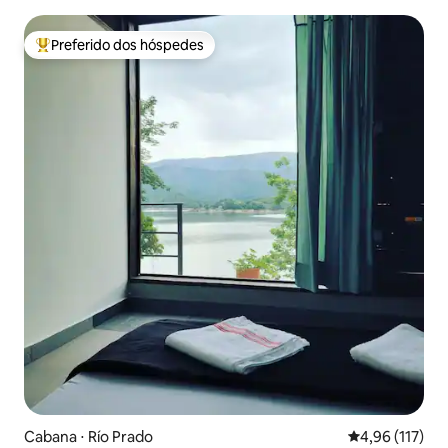
Preferido dos hóspedes
Entre os melhores preferidos dos hóspedes
Cabana ⋅ Río Prado
4,96 de uma av
4,96 (117)