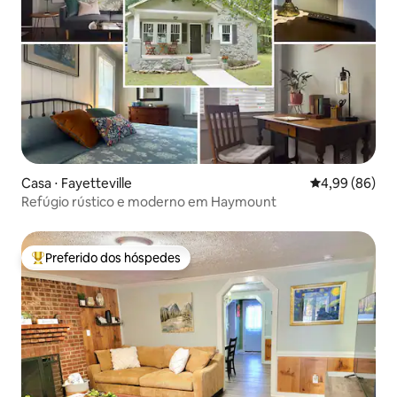
Casa ⋅ Fayetteville
4,99 de uma av
4,99 (86)
Refúgio rústico e moderno em Haymount
Preferido dos hóspedes
Entre os melhores preferidos dos hóspedes