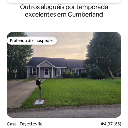
Outros aluguéis por temporada
excelentes em Cumberland
Preferido dos hóspedes
Preferido dos hóspedes
Casa ⋅ Fayetteville
4,97 de uma a
4,97 (65)