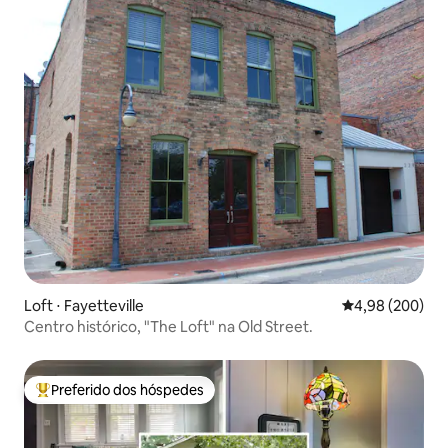
Loft ⋅ Fayetteville
4,98 de uma ava
4,98 (200)
Centro histórico, "The Loft" na Old Street.
Preferido dos hóspedes
Entre os melhores preferidos dos hóspedes