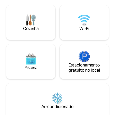
de estar iluminad
• Dois quartos espaçosos adicionais com
TV + Wi-Fi de alta
camas tamanho Queen. • Solário com
cozinha totalment
vista para o quintal cercado com piscina
suas próprias ref
(fechada no inverno) e banheira de
comida local 🛏 U
hidromassagem separada. • Perto da
aconchegante com
Base Militar de Fort Bragg, I 95,
Cozinha
Wi-Fi
Estacionamento pr
Fayetteville State University, Methodist
self check-in sem
University, hospitais locais, centro da
cidade e compras
Estacionamento
Piscina
gratuito no local
Ar-condicionado