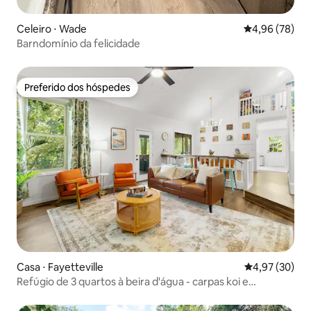
Celeiro ⋅ Wade
4,96 de uma a
4,96 (78)
Barndomínio da felicidade
Preferido dos hóspedes
Preferido dos hóspedes
Casa ⋅ Fayetteville
4,97 de uma a
4,97 (30)
Refúgio de 3 quartos à beira d'água - carpas koi e
fliperama