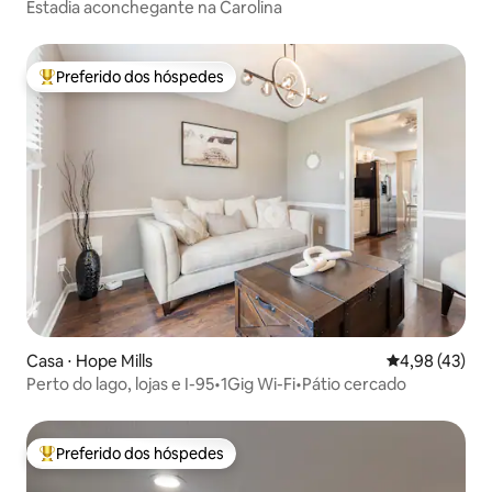
Estadia aconchegante na Carolina
Preferido dos hóspedes
Entre os melhores preferidos dos hóspedes
Casa ⋅ Hope Mills
4,98 de uma a
4,98 (43)
Perto do lago, lojas e I-95•1Gig Wi-Fi•Pátio cercado
Preferido dos hóspedes
Entre os melhores preferidos dos hóspedes