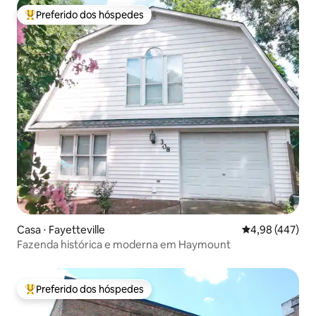
Preferido dos hóspedes
Entre os melhores preferidos dos hóspedes
Casa ⋅ Fayetteville
4,98 de uma av
4,98 (447)
Fazenda histórica e moderna em Haymount
Preferido dos hóspedes
Entre os melhores preferidos dos hóspedes