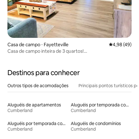
Casa de campo ⋅ Fayetteville
4,98 de uma a
4,98 (49)
Casa de campo inteira de 3 quartos!
2.5Dwntwn&Malls/url/1//I-95/13mFtBragg
Destinos para conhecer
Outros tipos de acomodações
Principais pontos turísticos po
Aluguéis de apartamentos
Aluguéis por temporada com acesso ao lago
Cumberland
Cumberland
Aluguéis por temporada com suítes privativas
Aluguéis de condomínios
Cumberland
Cumberland