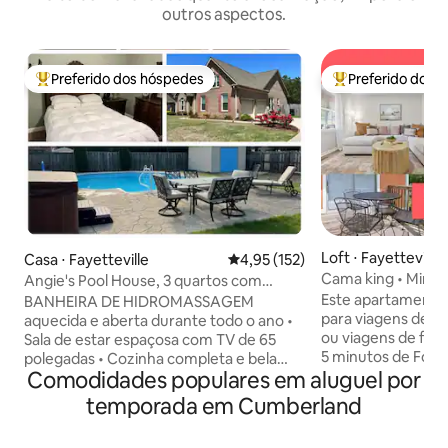
outros aspectos.
Preferido dos hóspedes
Preferido dos 
Entre os melhores preferidos dos hóspedes
Entre os melhore
Loft ⋅ Fayetteville
Casa ⋅ Fayetteville
4,95 de uma avaliação média de 
4,95 (152)
Cama king • Minut
Angie's Pool House, 3 quartos com
i95 • Pátio
piscina e banheira de hidromassagem
Este apartamento 
BANHEIRA DE HIDROMASSAGEM
para viagens de tra
aquecida e aberta durante todo o ano •
ou viagens de fim
Sala de estar espaçosa com TV de 65
5 minutos de Fort
polegadas • Cozinha completa e bela
Comodidades populares em aluguel por
Fear Medical e do 
área de jantar, com capacidade para 8
Seja aqui por uma
pessoas • Quarto principal com cama
temporada em Cumberland
espaço foi projeta
king size, TV, banheiro privativo com
privacidade e conveniênc
banheira de jardim e chuveiro separado.