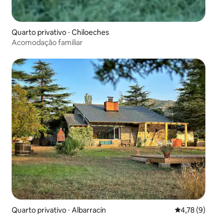
Quarto privativo ⋅ Chiloeches
Acomodação familiar
Quarto privativo ⋅ Albarracín
4,78 de uma 
4,78 (9)