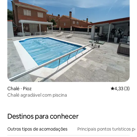
Chalé ⋅ Pioz
4,33 de uma 
4,33 (3)
Chalé agradável com piscina
Destinos para conhecer
Outros tipos de acomodações
Principais pontos turísticos po