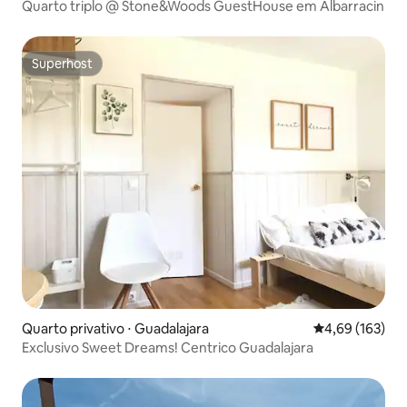
Quarto triplo @ Stone&Woods GuestHouse em Albarracin
Superhost
Superhost
Quarto privativo ⋅ Guadalajara
4,69 de uma av
4,69 (163)
Exclusivo Sweet Dreams! Centrico Guadalajara