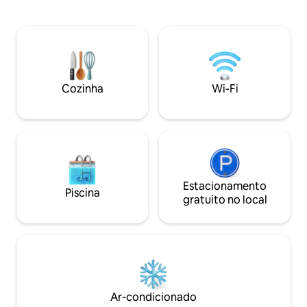
privativa,churrasqueira e WIFI grátis.
piscina, organize 
PISCINA EXTERNA SAZONAL, ABERTA
churrasqueira com
DE 1º DE MAIO A 15 DE OUTUBRO
lenha ou simplesm
Disponibilidade de estacionamento
varanda externa.
gratuito Animais de estimação são
podem desfrutar 
aceitos mediante solicitação com um
pista privada.
custo adicional de € 10 na primeira noite
Cozinha
Wi-Fi
e € 5 o restante (preço para animais de
estimação)
Estacionamento
Piscina
gratuito no local
Ar-condicionado