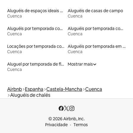
Aluguéis de espaços ideais para famílias
Aluguéis de casas de campo
Cuenca
Cuenca
Aluguéis por temporada com acesso ao lago
Aluguéis por temporada com café da manhã
Cuenca
Cuenca
Locações por temporada com piscina
Aluguéis por temporada em albergue
Cuenca
Cuenca
Aluguel por temporada de flats
Mostrar mais
Cuenca
Airbnb
Espanha
Castela-Mancha
Cuenca
Aluguéis de chalés
© 2026 Airbnb, Inc.
Privacidade
Termos