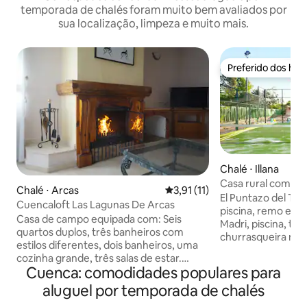
temporada de chalés foram muito bem avaliados por
sua localização, limpeza e muito mais.
Preferido dos hó
Preferido dos hó
Chalé ⋅ Illana
Casa rural com pis
Chalé ⋅ Arcas
3,91 de uma avaliação média de
3,91 (11)
El Puntazo del Taj
Cuencaloft Las Lagunas De Arcas
piscina, remo e muito m
Casa de campo equipada com: Seis
Madri, piscina, tê
quartos duplos, três banheiros com
churrasqueira no j
estilos diferentes, dois banheiros, uma
Alojamento de turi
cozinha grande, três salas de estar.
pessoas, 3 banheir
Cuenca: comodidades populares para
Lareira, mesa de bilhar, pingue-pongue,
lounge de 50m² com
Diana, aquecimento e água quente,
aluguel por temporada de chalés
cozinha , s. Jogos, 
jardim com piscina
Madri. Terreno de 2500m². Mergulhe na