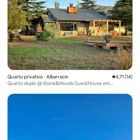
Quarto privativo ⋅ Albarracín
4,71 de uma a
4,71 (14)
Quarto duplo @ Stone&Woods GuestHouse em
Albarracin