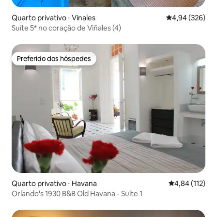
Quarto privativo ⋅ Vinales
4,94 de uma ava
4,94 (326)
Suíte 5* no coração de Viñales (4)
Preferido dos hóspedes
Preferido dos hóspedes
Quarto privativo ⋅ Havana
4,84 de uma av
4,84 (112)
Orlando's 1930 B&B Old Havana - Suíte 1