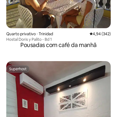
Quarto privativo ⋅ Trinidad
4,94 de uma ava
4,94 (342)
Hostal Doris y Palito - Bd 1
Pousadas com café da manhã
Superhost
Superhost