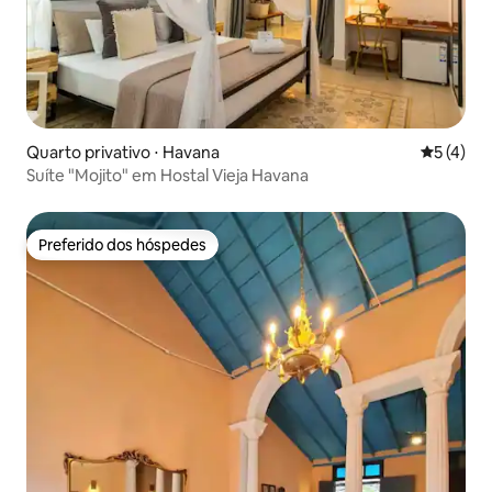
Quarto privativo ⋅ Havana
5 de uma 
5 (4)
Suíte "Mojito" em Hostal Vieja Havana
Preferido dos hóspedes
Preferido dos hóspedes