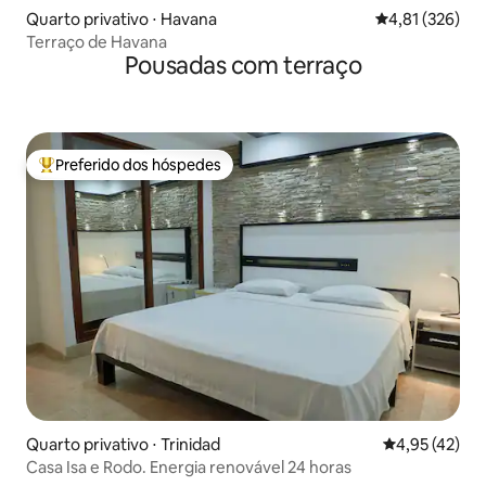
Quarto privativo ⋅ Havana
4,81 de uma av
4,81 (326)
Terraço de Havana
Pousadas com terraço
Preferido dos hóspedes
Entre os melhores preferidos dos hóspedes
Quarto privativo ⋅ Trinidad
4,95 de uma a
4,95 (42)
Casa Isa e Rodo. Energia renovável 24 horas