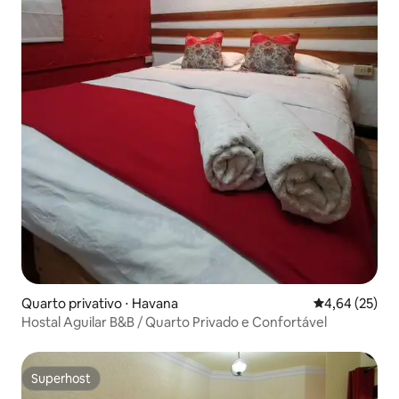
Quarto privativo ⋅ Havana
4,64 de uma a
4,64 (25)
Hostal Aguilar B&B / Quarto Privado e Confortável
Superhost
Superhost