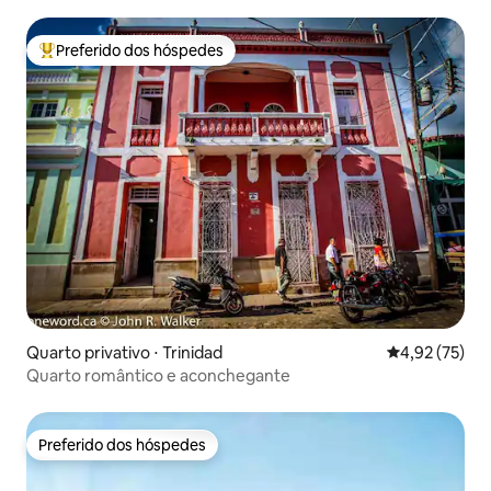
Preferido dos hóspedes
Entre os melhores preferidos dos hóspedes
Quarto privativo ⋅ Trinidad
4,92 de uma a
4,92 (75)
Quarto romântico e aconchegante
Preferido dos hóspedes
Preferido dos hóspedes