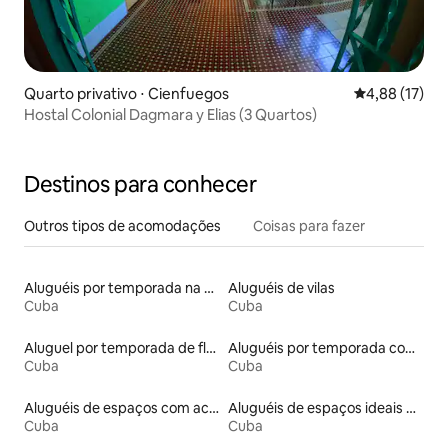
Quarto privativo ⋅ Cienfuegos
4,88 de uma a
4,88 (17)
Hostal Colonial Dagmara y Elias (3 Quartos)
Destinos para conhecer
Outros tipos de acomodações
Coisas para fazer
Aluguéis por temporada na orla
Aluguéis de vilas
Cuba
Cuba
Aluguel por temporada de flats
Aluguéis por temporada com banheiro para PCD
Cuba
Cuba
Aluguéis de espaços com acesso direto a pistas de esqui
Aluguéis de espaços ideais para famílias
Cuba
Cuba