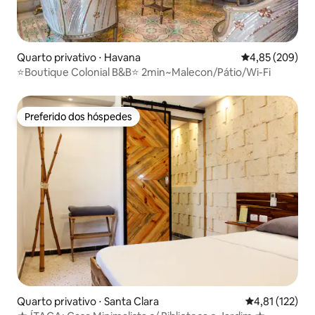
Quarto privativo ⋅ Havana
4,85 de uma ava
4,85 (209)
⭐️Boutique Colonial B&B⭐️ 2min~Malecon/Pátio/Wi-Fi
Preferido dos hóspedes
Preferido dos hóspedes
Quarto privativo ⋅ Santa Clara
4,81 de uma av
4,81 (122)