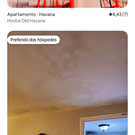
Apartamento ⋅ Havana
4,43 de uma 
4,43 (7)
Hostal Old Havana
Preferido dos hóspedes
Preferido dos hóspedes