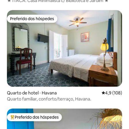
★ ÍTACA: Casa Minimalista c/ Biblioteca e Jardim ★
Preferido dos hóspedes
Preferido dos hóspedes
Quarto de hotel ⋅ Havana
4,9 de uma av
4,9 (108)
Quarto familiar, conforto/terraço, Havana.
Preferido dos hóspedes
Entre os melhores preferidos dos hóspedes