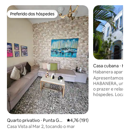
Preferido dos hóspedes
Preferido dos hóspedes
Casa cubana ⋅ Ha
Habanera aparta
Apresentamos A
HABANERA, um es
o prazer e relaxa
hóspedes. Localiz
quarteirões da fa
no Vedado, viva u
inesquecível em t
cuidados personal
Quarto privativo ⋅ Punta Gor
4,76 de uma avaliação média de 
4,76 (191)
espaço tem água f
da
Casa Vista al Mar 2, tocando o mar
quartos climatiz