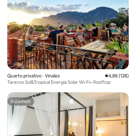
Quarto privativo ⋅ Vinales
4,86 de uma av
4,86 (128)
Tarecos Sol&Tropical Energia Solar Wi-Fi+ Rooftop
Superhost
Superhost