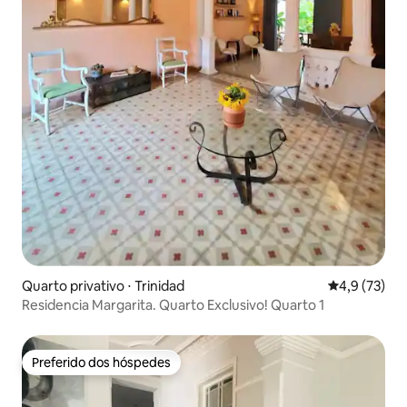
Quarto privativo ⋅ Trinidad
4,9 de uma a
4,9 (73)
Residencia Margarita. Quarto Exclusivo! Quarto 1
Preferido dos hóspedes
Preferido dos hóspedes