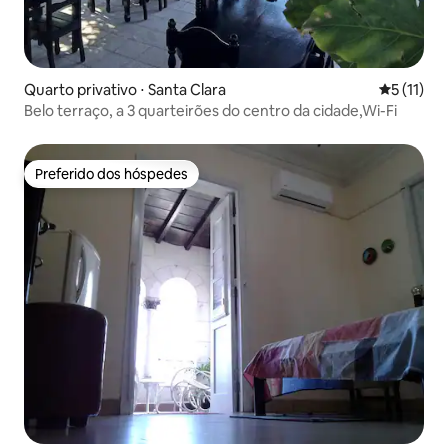
Quarto privativo ⋅ Santa Clara
5 de uma a
5 (11)
Belo terraço, a 3 quarteirões do centro da cidade,Wi-Fi
Preferido dos hóspedes
Preferido dos hóspedes