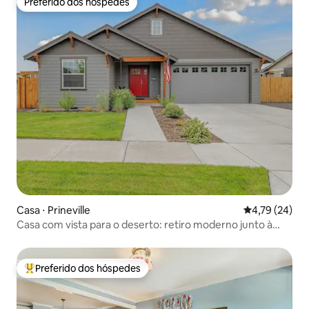
Preferido dos hóspedes
Preferido dos hóspedes
Casa ⋅ Prineville
4,79 de uma a
4,79 (24)
Casa com vista para o deserto: retiro moderno junto à
trilha
Preferido dos hóspedes
Entre os melhores preferidos dos hóspedes