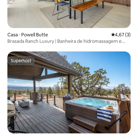
Casa ⋅ Powell Butte
4,67 de uma 
4,67 (3)
Brasada Ranch Luxury | Banheira de hidromassagem e
cozinha profissional
Superhost
Superhost