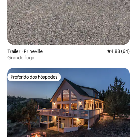
Trailer ⋅ Prineville
4,88 de uma av
4,88 (64)
Grande fuga
Preferido dos hóspedes
Preferido dos hóspedes