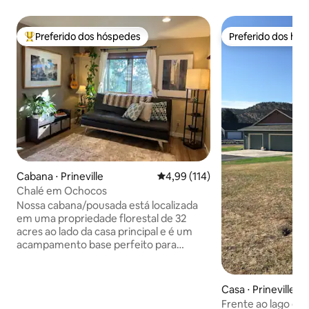
Preferido dos hóspedes
Preferido dos hó
Entre os melhores preferidos dos hóspedes
Preferido dos hó
Cabana ⋅ Prineville
4,99 de uma avaliação média de 
4,99 (114)
Chalé em Ochocos
Nossa cabana/pousada está localizada
em uma propriedade florestal de 32
acres ao lado da casa principal e é um
acampamento base perfeito para
caminhantes, ciclistas, caçadores, céu
escuro e entusiastas de esportes de
inverno. Tem vista para o Upper McKay
Casa ⋅ Prineville
Valley, fica a 1,6 km da entrada norte da
Frente ao lago em 