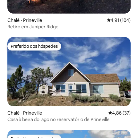
Chalé ⋅ Prineville
4,91 de uma av
4,91 (104)
Retiro em Juniper Ridge
Preferido dos hóspedes
Preferido dos hóspedes
Chalé ⋅ Prineville
4,86 de uma a
4,86 (37)
Casa à beira do lago no reservatório de Prineville