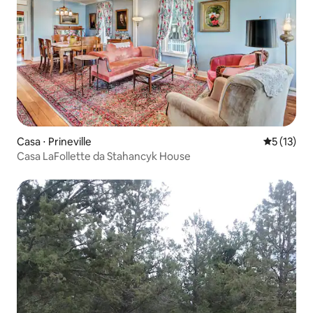
Casa ⋅ Prineville
5 de uma a
5 (13)
Casa LaFollette da Stahancyk House