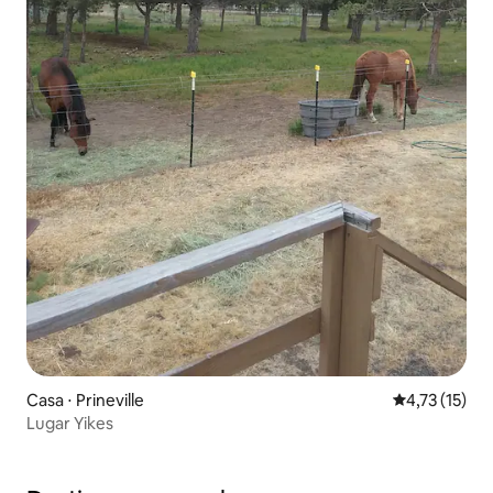
Casa ⋅ Prineville
4,73 de uma a
4,73 (15)
Lugar Yikes