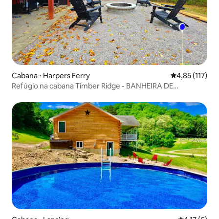
Cabana ⋅ Harpers Ferry
4,85 de uma av
4,85 (117)
Refúgio na cabana Timber Ridge - BANHEIRA DE
HIDROMASSAGEM-