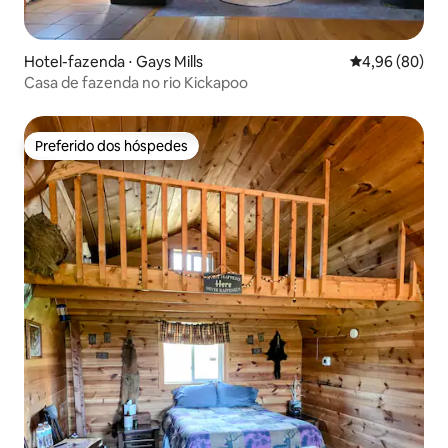
Hotel-fazenda ⋅ Gays Mills
4,96 de uma av
4,96 (80)
Casa de fazenda no rio Kickapoo
Preferido dos hóspedes
Preferido dos hóspedes