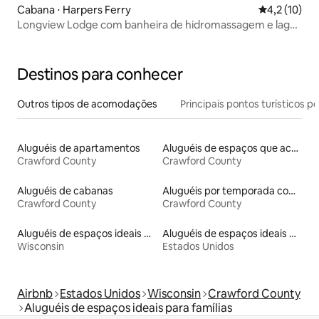
Cabana ⋅ Harpers Ferry
4,2 de uma a
4,2 (10)
Longview Lodge com banheira de hidromassagem e lagoa
de natação
Destinos para conhecer
Outros tipos de acomodações
Principais pontos turísticos po
Aluguéis de apartamentos
Aluguéis de espaços que aceitam animais de estimação
Crawford County
Crawford County
Aluguéis de cabanas
Aluguéis por temporada com banheira de hidromassagem
Crawford County
Crawford County
Aluguéis de espaços ideais para famílias
Aluguéis de espaços ideais para famílias
Wisconsin
Estados Unidos
Airbnb
Estados Unidos
Wisconsin
Crawford County
Aluguéis de espaços ideais para famílias