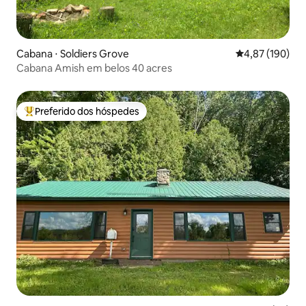
Cabana ⋅ Soldiers Grove
4,87 de uma av
4,87 (190)
Cabana Amish em belos 40 acres
Preferido dos hóspedes
Entre os melhores preferidos dos hóspedes