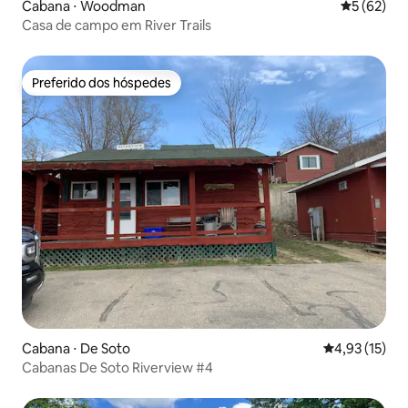
Cabana ⋅ Woodman
5 de uma a
5 (62)
Casa de campo em River Trails
Preferido dos hóspedes
Preferido dos hóspedes
Cabana ⋅ De Soto
4,93 de uma a
4,93 (15)
Cabanas De Soto Riverview #4