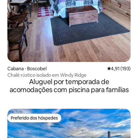
Cabana ⋅ Boscobel
4,91 de uma av
4,91 (193)
Chalé rústico isolado em Windy Ridge
Aluguel por temporada de
acomodações com piscina para famílias
Preferido dos hóspedes
Preferido dos hóspedes