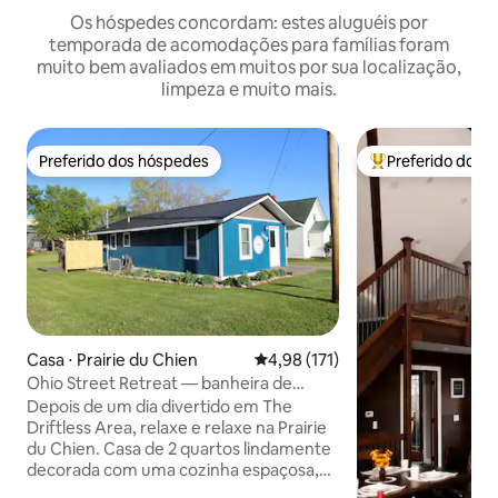
Os hóspedes concordam: estes aluguéis por
temporada de acomodações para famílias foram
muito bem avaliados em muitos por sua localização,
limpeza e muito mais.
Preferido dos hóspedes
Preferido dos 
Preferido dos hóspedes
Entre os melhore
Casa ⋅ Prairie du Chien
4,98 de uma avaliação média de 
4,98 (171)
Ohio Street Retreat — banheira de
hidromassagem, cadeira de massagem,
Depois de um dia divertido em The
piscina
Driftless Area, relaxe e relaxe na Prairie
du Chien. Casa de 2 quartos lindamente
decorada com uma cozinha espaçosa,
ilha grande, máquina de lavar louça,