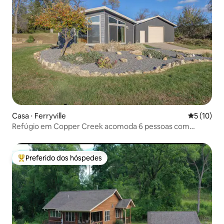
Casa ⋅ Ferryville
5 de uma a
5 (10)
Refúgio em Copper Creek acomoda 6 pessoas com
banheira de hidromassagem
Preferido dos hóspedes
Entre os melhores preferidos dos hóspedes