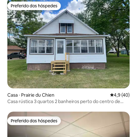
Preferido dos hóspedes
Preferido dos hóspedes
Casa ⋅ Prairie du Chien
4,9 de uma a
4,9 (40)
Casa rústica 3 quartos 2 banheiros perto do centro de
PDC
Preferido dos hóspedes
Preferido dos hóspedes