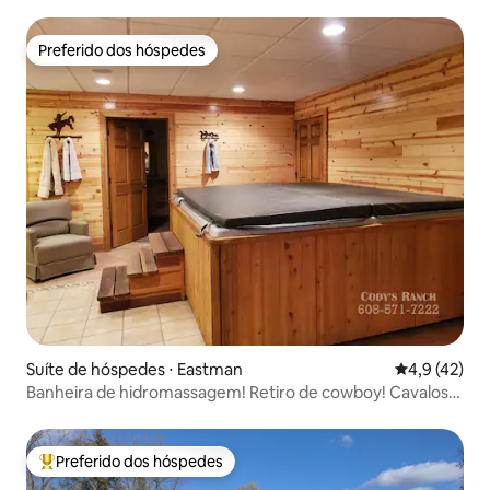
Preferido dos hóspedes
Preferido dos hóspedes
Suíte de hóspedes ⋅ Eastman
4,9 de uma a
4,9 (42)
Banheira de hidromassagem! Retiro de cowboy! Cavalos!
Trilha de caminhada!
Preferido dos hóspedes
Entre os melhores preferidos dos hóspedes