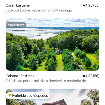
Casa ⋅ Eastman
4,98 de uma a
4,98 (55)
Lookout Lodge: recanto no rio Mississippi
Superhost
Superhost
Cabana ⋅ Eastman
4,82 de uma a
4,82 (56)
Estúdio ao pôr do sol, vistas incríveis e banheira de
hidromassagem!
Preferido dos hóspedes
Entre os melhores preferidos dos hóspedes