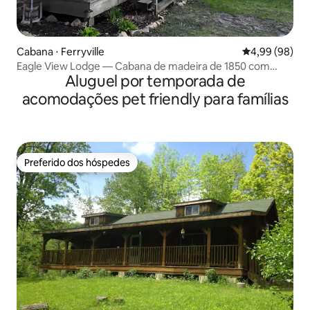
Cabana ⋅ Ferryville
4,99 de uma av
4,99 (98)
Eagle View Lodge — Cabana de madeira de 1850 com
Aluguel por temporada de
banheira de hidromassagem
acomodações pet friendly para famílias
Preferido dos hóspedes
Preferido dos hóspedes