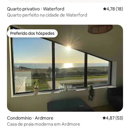
Quarto privativo ⋅ Waterford
4,78 de uma a
4,78 (18)
Quarto perfeito na cidade de Waterford
Preferido dos hóspedes
Preferido dos hóspedes
Condomínio ⋅ Ardmore
4,87 de uma a
4,87 (53)
Casa de praia moderna em Ardmore