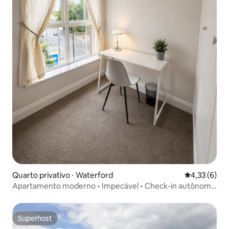
Quarto privativo ⋅ Waterford
4,33 de uma 
4,33 (6)
Apartamento moderno • Impecável • Check-in autônomo
•
Superhost
Superhost