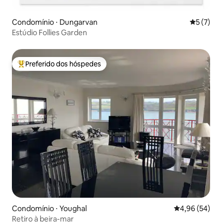
Condomínio ⋅ Dungarvan
5 de uma 
5 (7)
Estúdio Follies Garden
Preferido dos hóspedes
Entre os melhores preferidos dos hóspedes
Condomínio ⋅ Youghal
4,96 de uma a
4,96 (54)
Retiro à beira-mar