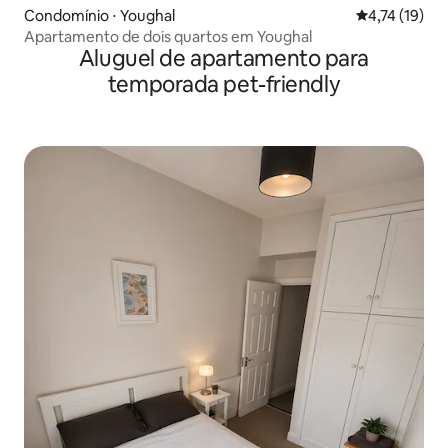
Condomínio ⋅ Youghal
4,74 de uma a
4,74 (19)
Apartamento de dois quartos em Youghal
Aluguel de apartamento para
temporada pet-friendly