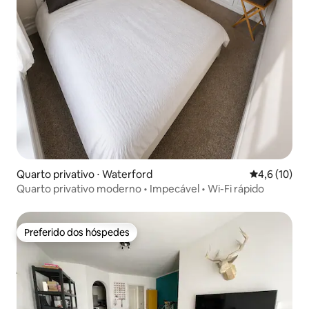
Quarto privativo ⋅ Waterford
4,6 de uma a
4,6 (10)
Quarto privativo moderno • Impecável • Wi-Fi rápido
Preferido dos hóspedes
Preferido dos hóspedes