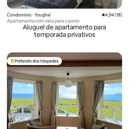
Condomínio ⋅ Youghal
4,94 de uma a
4,94 (18)
Apartamento com vista para o porto
Aluguel de apartamento para
temporada privativos
Preferido dos hóspedes
Entre os melhores preferidos dos hóspedes