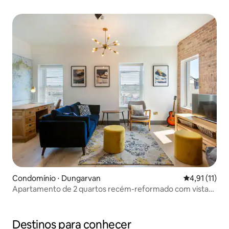
Condomínio ⋅ Dungarvan
4,91 de uma a
4,91 (11)
Apartamento de 2 quartos recém-reformado com vista
para o porto
Destinos para conhecer