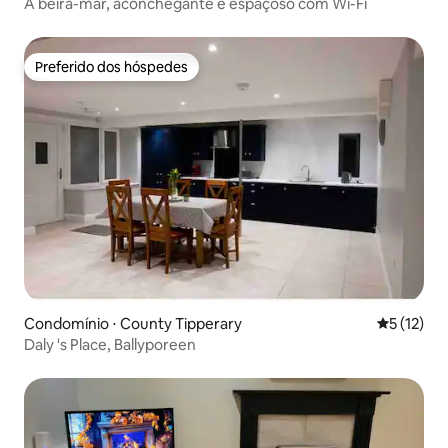
À beira-mar, aconchegante e espaçoso com Wi-Fi
Preferido dos hóspedes
Preferido dos hóspedes
Condomínio ⋅ County Tipperary
5 de uma a
5 (12)
Daly 's Place, Ballyporeen