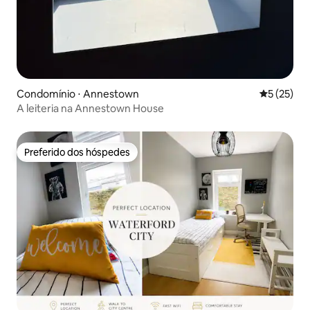
Condomínio ⋅ Annestown
5 de uma a
5 (25)
A leiteria na Annestown House
Preferido dos hóspedes
Preferido dos hóspedes