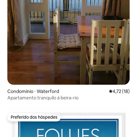
Condomínio ⋅ Waterford
4,72 de uma a
4,72 (18)
Apartamento tranquilo à beira-rio
Preferido dos hóspedes
Preferido dos hóspedes