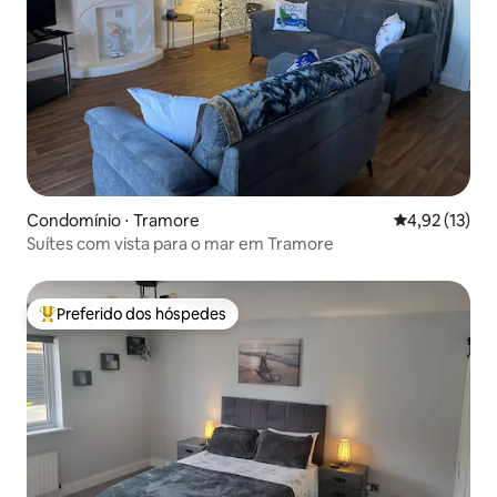
Condomínio ⋅ Tramore
4,92 de uma a
4,92 (13)
Suítes com vista para o mar em Tramore
Preferido dos hóspedes
Entre os melhores preferidos dos hóspedes