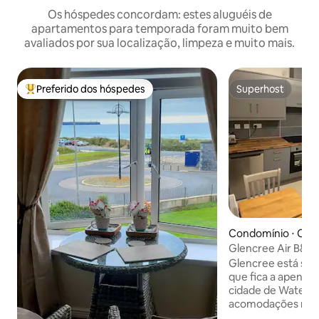
Os hóspedes concordam: estes aluguéis de
apartamentos para temporada foram muito bem
avaliados por sua localização, limpeza e muito mais.
Preferido dos hóspedes
Superhost
Entre os melhores preferidos dos hóspedes
Superhost
Condomínio ⋅ Co 
Glencree Air B&B.
Glencree está sit
que fica a apenas 
cidade de Waterf
acomodações mod
podemos acomodar