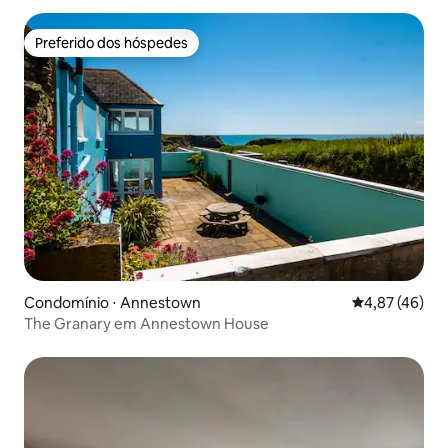
Preferido dos hóspedes
Preferido dos hóspedes
Condomínio ⋅ Annestown
4,87 de uma a
4,87 (46)
The Granary em Annestown House