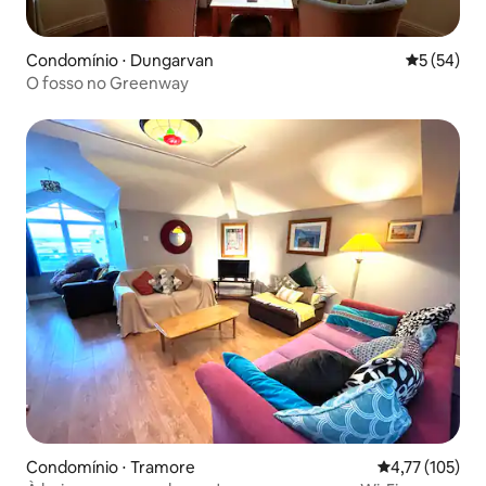
Condomínio ⋅ Dungarvan
5 de uma a
5 (54)
O fosso no Greenway
Condomínio ⋅ Tramore
4,77 de uma av
4,77 (105)