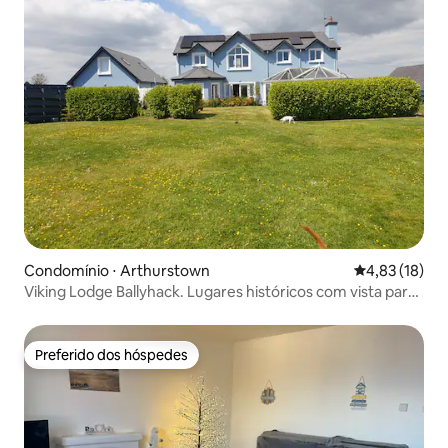
Condomínio ⋅ Arthurstown
4,83 de uma a
4,83 (18)
Viking Lodge Ballyhack. Lugares históricos com vista para
o mar
Preferido dos hóspedes
Preferido dos hóspedes