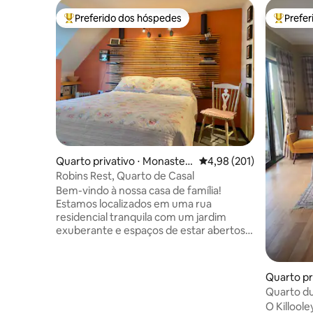
Preferido dos hóspedes
Prefe
Entre os melhores preferidos dos hóspedes
Entre os
Quarto privativo ⋅ Monaster
4,98 de uma avaliação m
4,98 (201)
evin
Robins Rest, Quarto de Casal
Bem-vindo à nossa casa de família!
Estamos localizados em uma rua
residencial tranquila com um jardim
exuberante e espaços de estar abertos.
A casa foi construída nos anos 80 e foi
artisticamente renovada para nutrir a
alma. A autoestrada N7 fica a apenas 1,6
Quarto pr
km de distância e Dublin é facilmente
Quarto d
acessível de ônibus ou trem. Kildare
pousada 
O Killool
Village Outlet, Japanese Gardens e