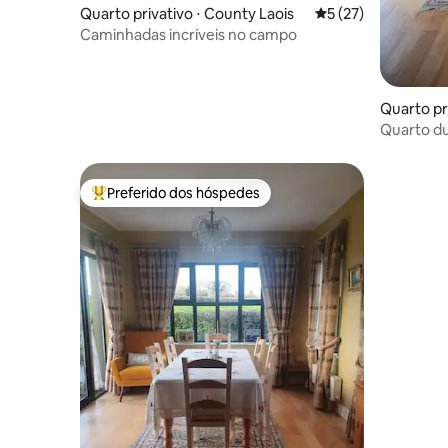
Quarto privativo ⋅ County Laois
5 de uma avaliação 
5 (27)
Caminhadas incríveis no campo
Quarto pr
Quarto d
pousada 
Preferido dos hóspedes
Entre os melhores preferidos dos hóspedes