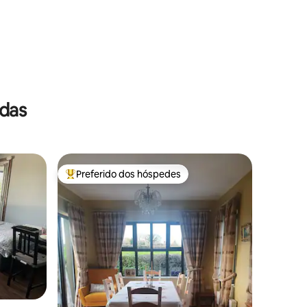
das
Preferido dos hóspedes
Entre os melhores preferidos dos hóspedes
ções