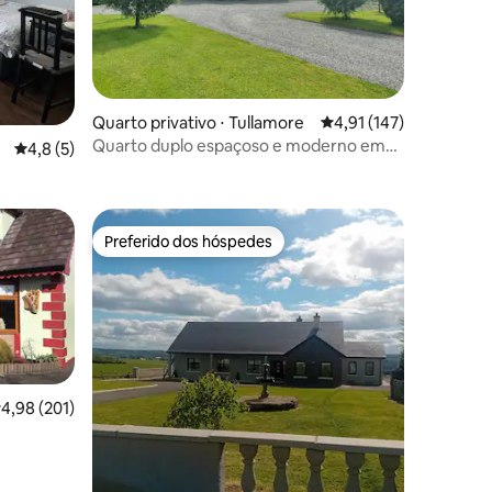
Quarto privativo ⋅ Tullamore
4,91 de uma avaliação 
4,91 (147)
ções
Quarto duplo espaçoso e moderno em
4,8 de uma avaliação média de 5, 5 avaliações
4,8 (5)
pousada no campo
Preferido dos hóspedes
os hóspedes
Preferido dos hóspedes
ções
,98 de uma avaliação média de 5, 201 avaliações
4,98 (201)