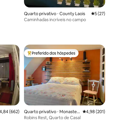
Quarto privativo ⋅ County Laois
5 de uma avaliação
5 (27)
Caminhadas incríveis no campo
Preferido dos hóspedes
Entre os melhores preferidos dos hóspedes
,84 de uma avaliação média de 5, 662 avaliações
4,84 (662)
Quarto privativo ⋅ Monaster
4,98 de uma avaliação 
4,98 (201)
evin
Robins Rest, Quarto de Casal