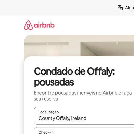
Pular
Algu
para
o
conteúdo
Condado de Offaly:
pousadas
Encontre pousadas incríveis no Airbnb e faça
sua reserva
Localização
Quando os resultados estiverem disponíveis, expl
Check-in