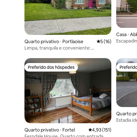
Casa ⋅ Ab
Escapadin
Quarto privativo ⋅ Portlaoise
5 de uma avaliação 
5 (16)
Limpa, tranquila e conveniente:
Portlaoise
Preferido dos hóspedes
Preferid
Preferido dos hóspedes
Preferid
Quarto pri
Estadia id
Quarto privativo ⋅ Fortel
4,93 de uma avaliação m
4,93 (151)
Ferndale House. Quarto com entrada