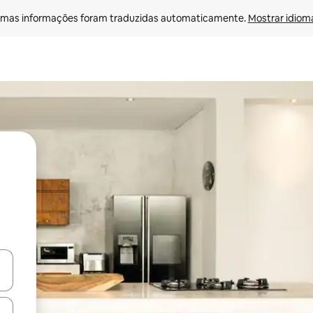
mas informações foram traduzidas automaticamente. 
Mostrar idioma
ore-os usando as seta para cima e para baixo do teclado ou tocando e