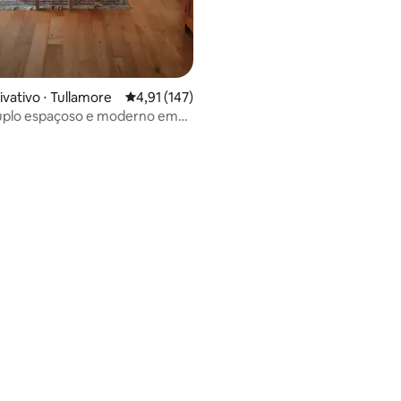
média de 5, 27 avaliações
ivativo ⋅ Tullamore
4,91 de uma avaliação média de 5, 147 avalia
4,91 (147)
uplo espaçoso e moderno em
no campo