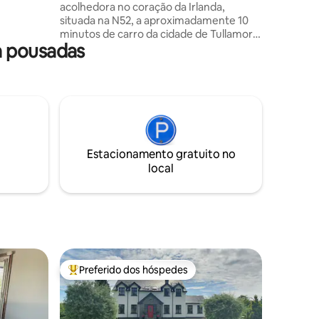
acolhedora no coração da Irlanda,
te 14
situada na N52, a aproximadamente 10
a unir
minutos de carro da cidade de Tullamore.
 privadas
a pousadas
O Killooley Lodge é um B&B construído
com todos os quartos suítes. O café da
manhã continental está incluído no
preço. As comodidades locais incluem
Lough Boora Parklands, Slieve Bloom
Mountains e Tullamore Dew Visitor
Centre. O castelo de Birr e o castelo de
Kinnitty também estão a uma curta
Estacionamento gratuito no
distância. Aproximadamente 90 minutos
local
de carro do aeroporto de Dublin
(localizado perto da M6).
Preferido dos hóspedes
Entre os melhores preferidos dos hóspedes