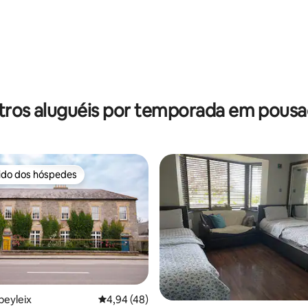
édia de 5, 139 avaliações
tros aluguéis por temporada em pousa
rido dos hóspedes
 melhores preferidos dos hóspedes
beyleix
4,94 de uma avaliação média de 5, 48 avalia
4,94 (48)