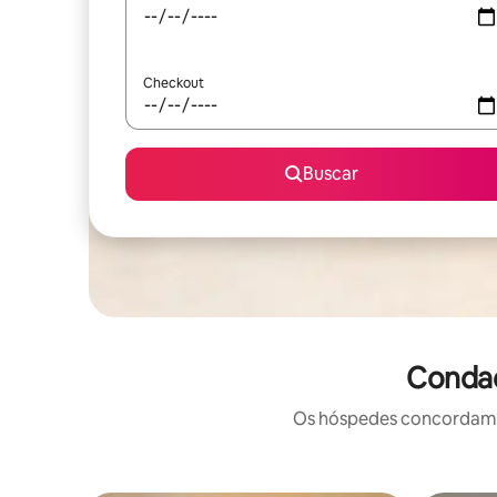
Checkout
Buscar
Condad
Os hóspedes concordam: 