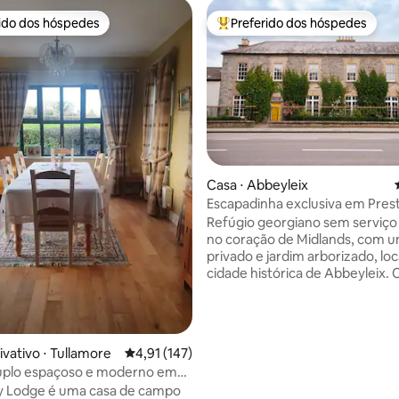
rido dos hóspedes
Preferido dos hóspedes
 melhores preferidos dos hóspedes
Entre os melhores preferidos d
Casa ⋅ Abbeyleix
Escapadinha exclusiva em Pre
édia de 5, 201 avaliações
Refúgio georgiano sem serviço 
no coração de Midlands, com u
privado e jardim arborizado, loc
cidade histórica de Abbeyleix. Com uma
cozinha de campo totalmente 
uma sala de estar, sala de estar
salas de jantar, nossas seis suít
luxuosas são decoradas indivi
ivativo ⋅ Tullamore
4,91 de uma avaliação média de 5, 147 avalia
4,91 (147)
com uma mistura peculiar de m
uplo espaçoso e moderno em
contemporâneos e antigos,
no campo
ey Lodge é uma casa de campo
proporcionando amplo espaço 