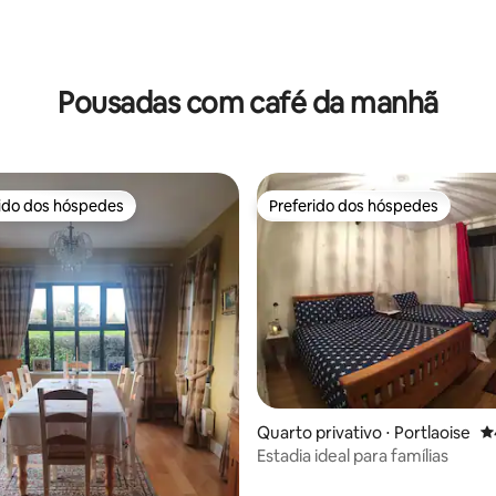
Pousadas com café da manhã
rido dos hóspedes
Preferido dos hóspedes
 melhores preferidos dos hóspedes
Preferido dos hóspedes
Quarto privativo ⋅ Portlaoise
4
Estadia ideal para famílias