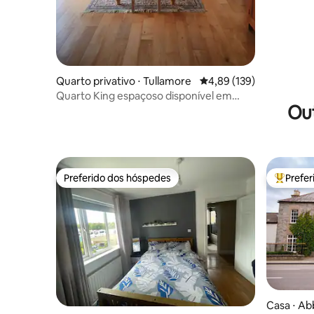
Quarto privativo ⋅ Tullamore
4,89 de uma avaliação m
4,89 (139)
Quarto King espaçoso disponível em
Ou
pousada no interior
Preferido dos hóspedes
Prefe
Preferido dos hóspedes
Entre os
Casa ⋅ Ab