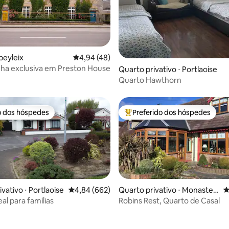
beyleix
4,94 de uma avaliação média de 5, 48 avalia
4,94 (48)
ha exclusiva em Preston House
média de 5, 16 avaliações
Quarto privativo ⋅ Portlaoise
Quarto Hawthorn
o dos hóspedes
Preferido dos hóspedes
o dos hóspedes
Entre os melhores preferidos d
vativo ⋅ Portlaoise
4,84 de uma avaliação média de 5, 662 avalia
4,84 (662)
Quarto privativo ⋅ Monaster
4
evin
eal para famílias
Robins Rest, Quarto de Casal
édia de 5, 151 avaliações