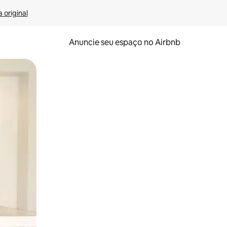
 original
Anuncie seu espaço no Airbnb
 deslizando o dedo na tela.