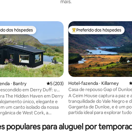
mais.
rido dos hóspedes
Preferido dos hóspedes
 melhores preferidos dos hóspedes
Entre os melhores preferidos d
édia de 5, 398 avaliações
Hotel-fazenda ⋅ Killarney
4
enda ⋅ Bantry
5 de uma avaliação média de 5, 203 avalia
5 (203)
Casa de repouso Gap of Dunloe Killarn
 escondido em Derry Duff: um
Co Kerry
mântico
A Ceim House captura a paz e 
ara The Hidden Haven em Derry
tranquilidade do Vale Negro e 
alojamento único, elegante e
Garganta de Dunloe, e é um po
em um canto isolado da nossa
partida ideal para explorar tudo
rgânica de West Cork, a
Condado de Kerry tem a oferec
 minutos de Bantry e
Aninhado entre o Distrito de 
ff. Projetamos esta boutique,
s populares para aluguel por tempor
uma vista magnífica do Lago Su
 ecológico para receber