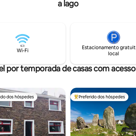
a lago
Killarney no Parque Nacional. A
para desfrutar de vistas
movimentada cidade turística 
cas da montanha, da paisagem
Killarney fica a 13 milhas e Ken
 de uma banheira de
km de carro. A mundialmente 
agem à beira do lago, paz,
Kate Kearney’s Cottage fica a 
ossos produtos orgânicos. O
minutos de carro. Refeições ca
aven oferece uma experiência
estão disponíveis mediante soli
a de estadia em uma fazenda
pois Agnes é uma chef qualific
o para se reconectar, relaxar e
Estacionamento gratuit
 cercado pelo ritmo tranquilo
Wi-Fi
local
za.
el por temporada de casas com acesso 
rido dos hóspedes
Preferido dos hóspedes
 melhores preferidos dos hóspedes
Entre os melhores preferidos d