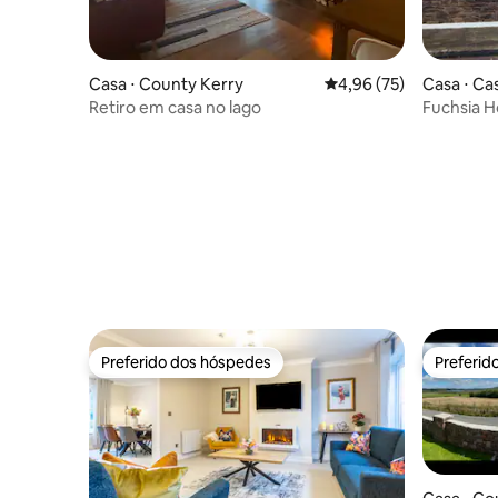
Casa ⋅ County Kerry
4,96 de uma avaliação 
4,96 (75)
Casa ⋅ Ca
Retiro em casa no lago
Fuchsia 
Preferido dos hóspedes
Preferid
Preferido dos hóspedes
Preferid