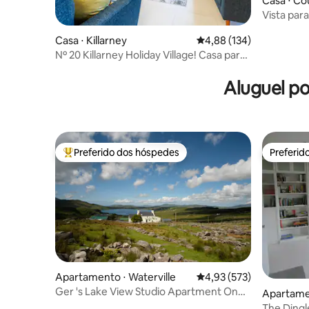
Casa ⋅ Co
Vista par
Casa ⋅ Killarney
4,88 de uma avaliação m
4,88 (134)
Nº 20 Killarney Holiday Village! Casa para
8 pessoas!
Aluguel p
Preferido dos hóspedes
Preferid
Entre os melhores preferidos dos hóspedes
Preferid
Apartamento ⋅ Waterville
4,93 de uma avaliação m
4,93 (573)
Ger 's Lake View Studio Apartment On
Apartamen
The Hill No 1
The Dingl