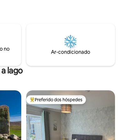
de baixo, um mezanino com 2 camas de
de
solteiro e um segundo mezanino com
mare a 24
uma cama de solteiro, ambos acessados
famosa
por escada. A casa de campo é fora da
apenas 15
rede, as luzes e a geladeira são movidas a
seiras
energia solar. Fogão, água quente,
citação,
aquecimento e chuveiro são movidos a
ada.
gás.
o no
Ar-condicionado
a lago
Preferido dos hóspedes
os hóspedes
Entre os melhores preferidos dos hóspedes