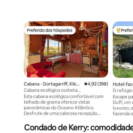
Preferido dos hóspedes
Prefe
Preferido dos hóspedes
Entre os
Cabana ⋅ Gortagarriff, Kilcat
4,92 de uma avaliação m
4,92 (398)
Hotel-faz
herine, Eyeries, Beara
Cabana ecológica costeira
O refúgio
aconchegante com vista deslumbrante
retiro ro
Esta cabana ecológica confortável com
Escape p
para o mar
telhado de grama oferece vistas
Duff; um 
panorâmicas do Oceano Atlântico.
luxuoso, 
Desfrute de uma calorosa recepção
fazenda o
irlandesa, caminhadas na montanha no
apenas 20
Beara Way ou mergulho com snorkel em
Glengarri
Condado de Kerry: comodidade
recifes próximos. Prove queijos locais,
um retiro