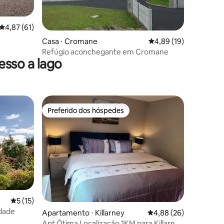
ções
4,87 de uma avaliação média de 5, 61 avaliações
4,87 (61)
Casa ⋅ Cromane
4,89 de uma avaliação
4,89 (19)
Refúgio aconchegante em Cromane
sso a lago
Preferido dos hóspedes
Preferido dos hóspedes
5 de uma avaliação média de 5, 15 avaliações
5 (15)
idade
ções
Apartamento ⋅ Killarney
4,88 de uma avaliação
4,88 (26)
Apt Ótima Localização 1KM para Killarney