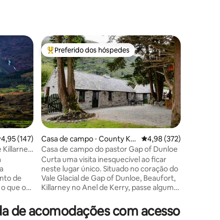
Casa ⋅ Kil
Preferido dos hóspedes
Prefe
os hóspedes
Entre os melhores preferidos dos hóspedes
Entre o
Casa de e
encontra
Carrig na
golfe e p
propried
acres de 
perfeito
restaura
nossos h
jantar e 
,95 de uma avaliação média de 5, 147 avaliações
4,95 (147)
Casa de campo ⋅ County Ke
4,98 de uma avaliação 
4,98 (372)
ções
tranquilo
rry
ey
Casa de campo do pastor Gap of Dunloe
mundialm
a
Curta uma visita inesquecível ao ficar
você tam
da
neste lugar único. Situado no coração do
de carro 
nto de
Vale Glacial de Gap of Dunloe, Beaufort,
Killarney
 o que o
Killarney no Anel de Kerry, passe algum
verdadeir
er.
tempo tranquilo em nosso chalé de 1800
bem-vind
Reeks com
restaurado com carinho. O alojamento é
ada de acomodações com acesso
perior de
composto por uma cama king no andar