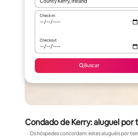
Quando os resultados estiverem disponíveis, expl
Check-in
Checkout
Buscar
Condado de Kerry: aluguel por
Os hóspedes concordam: estes aluguéis por te