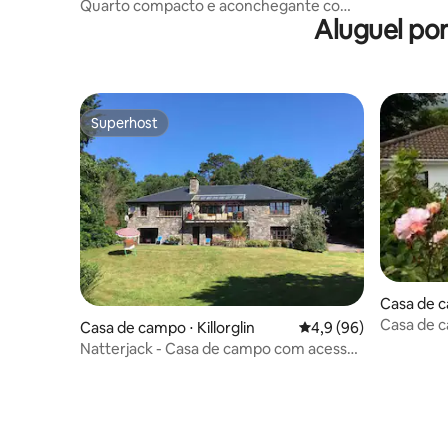
Quarto compacto e aconchegante com
Aluguel po
cama king-size em casa de família
Superhost
Superhost
Casa de 
Casa de 
Casa de campo ⋅ Killorglin
4,9 de uma avaliação 
4,9 (96)
Natterjack - Casa de campo com acesso
privado ao lago