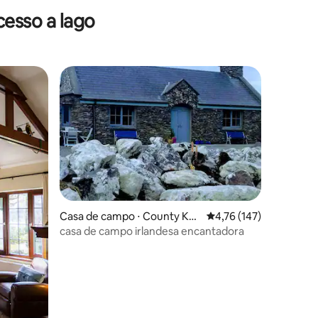
esso a lago
os hóspedes
ções
Casa de campo ⋅ County Ker
4,76 de uma avaliação 
4,76 (147)
ry
casa de campo irlandesa encantadora