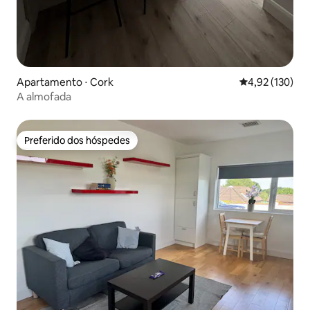
Apartamento ⋅ Cork
4,92 de uma av
4,92 (130)
A almofada
Preferido dos hóspedes
Preferido dos hóspedes