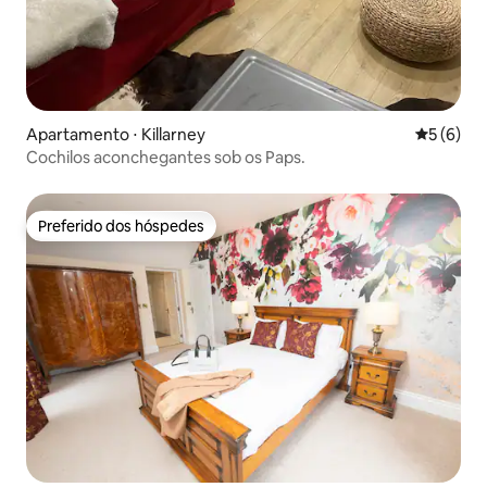
Apartamento ⋅ Killarney
5 de uma 
5 (6)
Cochilos aconchegantes sob os Paps.
Preferido dos hóspedes
Preferido dos hóspedes