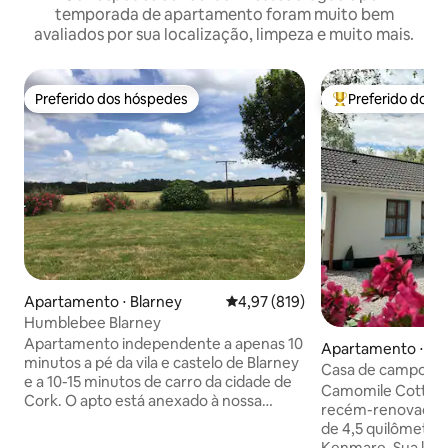
temporada de apartamento foram muito bem
avaliados por sua localização, limpeza e muito mais.
Preferido dos hóspedes
Preferido dos 
Preferido dos hóspedes
Entre os melhore
Apartamento ⋅ Blarney
4,97 de uma avaliação média de 
4,97 (819)
Humblebee Blarney
Apartamento independente a apenas 10
Apartamento ⋅ K
minutos a pé da vila e castelo de Blarney
Casa de campo C
e a 10-15 minutos de carro da cidade de
Camomile Cottage
Cork. O apto está anexado à nossa
recém-renovada lo
própria casa com sua própria entrada.
de 4,5 quilômetro
Muito limpo e aconchegante. Uma
Kenmare. Sua localização privilegiada a