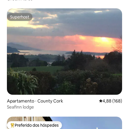
Superhost
Superhost
Apartamento ⋅ County Cork
4,88 de uma av
4,88 (168)
Seafinn lodge
Preferido dos hóspedes
Entre os melhores preferidos dos hóspedes