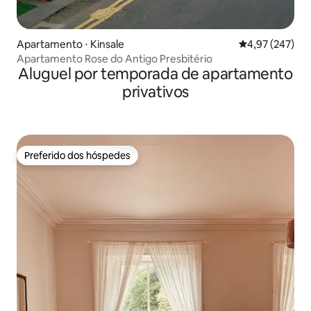
Apartamento ⋅ Kinsale
4,97 de uma av
4,97 (247)
Apartamento Rose do Antigo Presbitério
Aluguel por temporada de apartamento
privativos
Preferido dos hóspedes
Preferido dos hóspedes