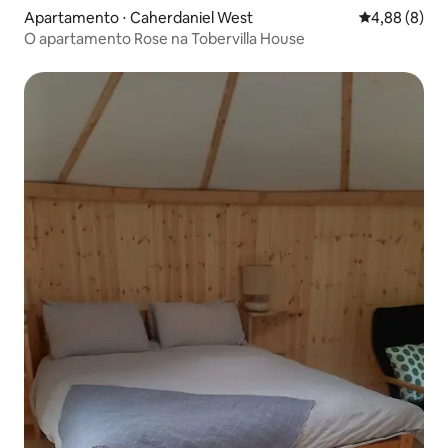
Apartamento ⋅ Caherdaniel West
4,88 de uma 
4,88 (8)
O apartamento Rose na Tobervilla House