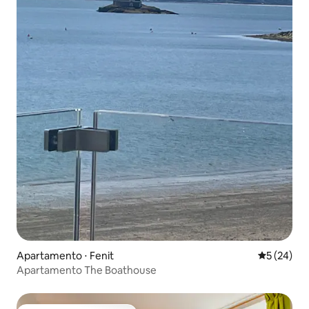
Apartamento ⋅ Fenit
5 de uma a
5 (24)
Apartamento The Boathouse