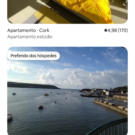
Apartamento ⋅ Cork
4,98 de uma av
4,98 (170)
Apartamento estúdio
Preferido dos hóspedes
Preferido dos hóspedes