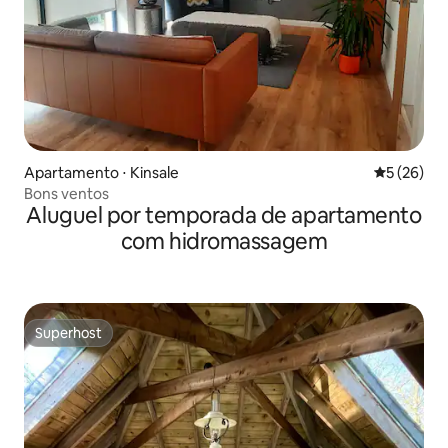
Apartamento ⋅ Kinsale
5 de uma a
5 (26)
Bons ventos
Aluguel por temporada de apartamento
com hidromassagem
Superhost
Superhost