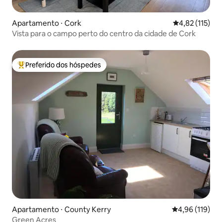
Apartamento ⋅ Cork
4,82 de uma av
4,82 (115)
Vista para o campo perto do centro da cidade de Cork
Preferido dos hóspedes
Entre os melhores preferidos dos hóspedes
Apartamento ⋅ County Kerry
4,96 de uma av
4,96 (119)
Green Acres