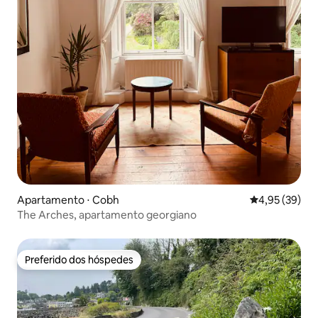
Apartamento ⋅ Cobh
4,95 de uma a
4,95 (39)
The Arches, apartamento georgiano
Preferido dos hóspedes
Preferido dos hóspedes