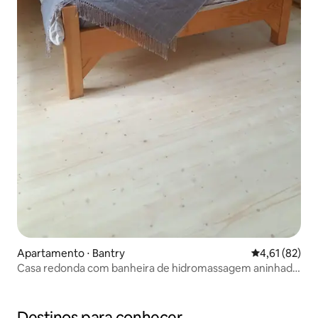
Apartamento ⋅ Bantry
4,61 de uma a
4,61 (82)
Casa redonda com banheira de hidromassagem aninhada
entre as árvores
Destinos para conhecer