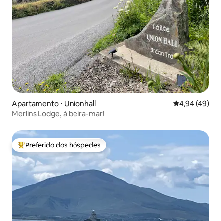
Apartamento ⋅ Unionhall
4,94 de uma a
4,94 (49)
Merlins Lodge, à beira-mar!
Preferido dos hóspedes
Entre os melhores preferidos dos hóspedes