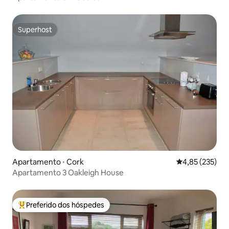
Superhost
Superhost
Apartamento ⋅ Cork
4,85 de uma av
4,85 (235)
Apartamento 3 Oakleigh House
Preferido dos hóspedes
Entre os melhores preferidos dos hóspedes