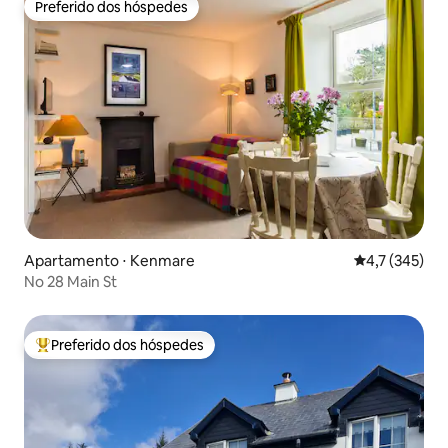
Preferido dos hóspedes
Preferido dos hóspedes
Apartamento ⋅ Kenmare
4,7 de uma av
4,7 (345)
No 28 Main St
Preferido dos hóspedes
Entre os melhores preferidos dos hóspedes