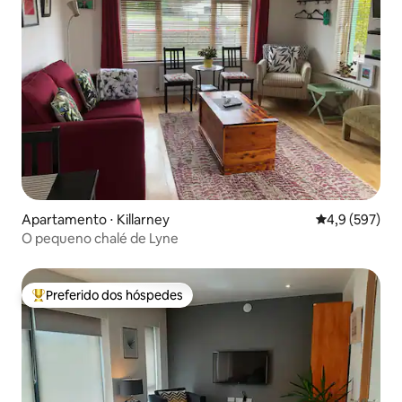
Apartamento ⋅ Killarney
4,9 de uma av
4,9 (597)
O pequeno chalé de Lyne
Preferido dos hóspedes
Entre os melhores preferidos dos hóspedes