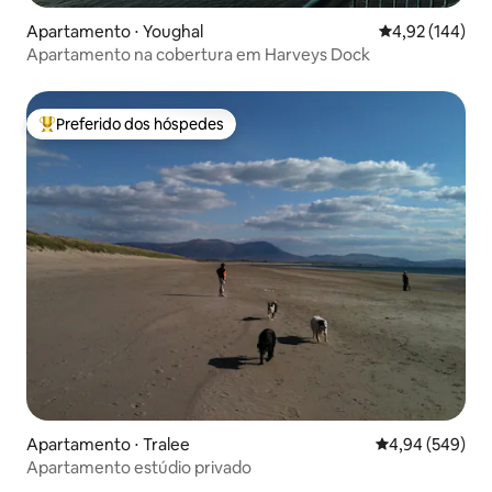
Apartamento ⋅ Youghal
4,92 de uma av
4,92 (144)
Apartamento na cobertura em Harveys Dock
Preferido dos hóspedes
Entre os melhores preferidos dos hóspedes
Apartamento ⋅ Tralee
4,94 de uma ava
4,94 (549)
Apartamento estúdio privado