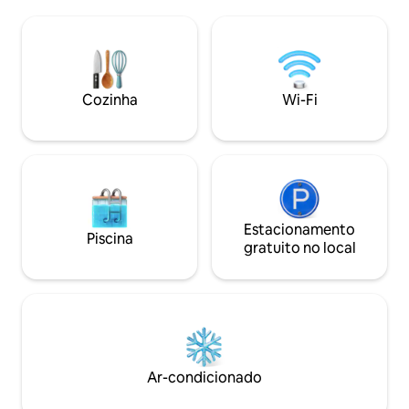
oferecer aos hóspedes uma experiência
lareira (€ 120/2 no
de férias única. A vila de Doolin, famosa
com lenha, sem p
por sua música e delícias culinárias, fica a
adicionados). Caia
10-15 minutos a pé, os impressionantes e
Desconecte-se da 
imperdíveis penhascos de Moher a uma
mergulhe na calma
curta distância de carro e um
refúgio extraordin
Cozinha
Wi-Fi
espetacular castelo do século XIV bem
Larkins Restauran
ao lado.
de carro.
Estacionamento
Piscina
gratuito no local
Ar-condicionado