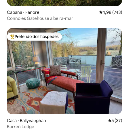
Cabana ⋅ Fanore
4,98 de uma av
4,98 (743)
Connoles Gatehouse à beira-mar
Preferido dos hóspedes
Entre os melhores preferidos dos hóspedes
Casa ⋅ Ballyvaughan
5 de uma a
5 (37)
Burren Lodge