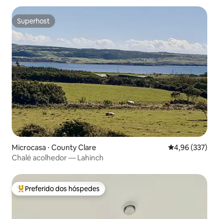
Superhost
Superhost
Microcasa ⋅ County Clare
4,96 de uma av
4,96 (337)
Chalé acolhedor — Lahinch
Preferido dos hóspedes
Entre os melhores preferidos dos hóspedes