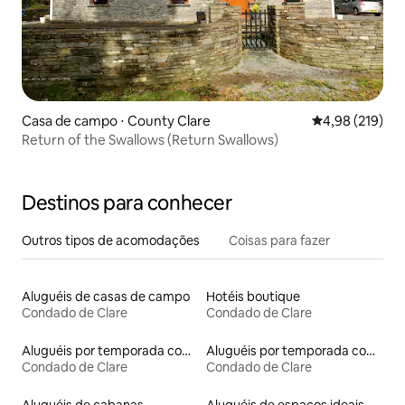
Casa de campo ⋅ County Clare
4,98 de uma av
4,98 (219)
Return of the Swallows (Return Swallows)
Destinos para conhecer
Outros tipos de acomodações
Coisas para fazer
Aluguéis de casas de campo
Hotéis boutique
Condado de Clare
Condado de Clare
Aluguéis por temporada com acesso à praia
Aluguéis por temporada com suítes privativas
Condado de Clare
Condado de Clare