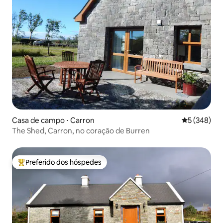
Casa de campo ⋅ Carron
5 de uma av
5 (348)
The Shed, Carron, no coração de Burren
Preferido dos hóspedes
Entre os melhores preferidos dos hóspedes