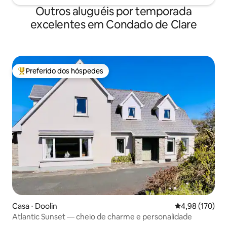
Outros aluguéis por temporada
excelentes em Condado de Clare
Preferido dos hóspedes
Entre os melhores preferidos dos hóspedes
Casa ⋅ Doolin
4,98 de uma av
4,98 (170)
Atlantic Sunset — cheio de charme e personalidade