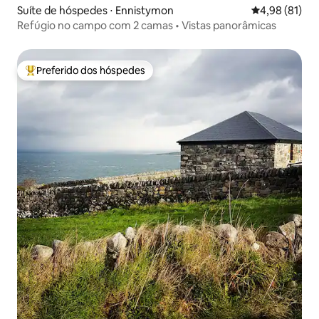
Suíte de hóspedes ⋅ Ennistymon
4,98 de uma a
4,98 (81)
Refúgio no campo com 2 camas • Vistas panorâmicas
Preferido dos hóspedes
Entre os melhores preferidos dos hóspedes