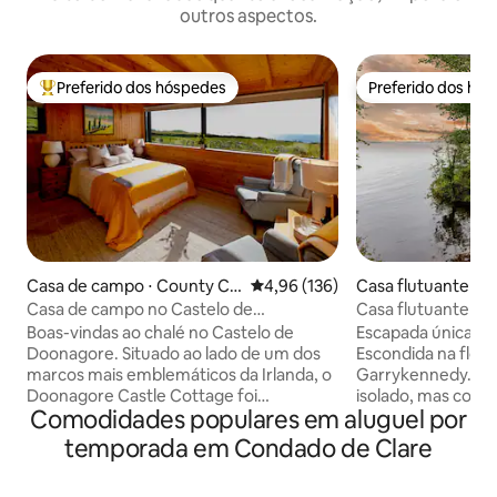
outros aspectos.
Preferido dos hóspedes
Preferido dos hó
Entre os melhores preferidos dos hóspedes
Preferido dos hó
Casa de campo ⋅ County Cla
4,96 de uma avaliação média de 
4,96 (136)
Casa flutuante ⋅ C
re
perary
Casa de campo no Castelo de
Casa flutuante em
Doonagore
Boas-vindas ao chalé no Castelo de
Escapada única em
Doonagore. Situado ao lado de um dos
Escondida na flore
marcos mais emblemáticos da Irlanda, o
Garrykennedy. Si
Doonagore Castle Cottage foi
isolado, mas conv
Comodidades populares em aluguel por
meticulosamente renovado pelos
Meticulosamente 
proprietários do castelo, combinando
telhado da casa-b
temporada em Condado de Clare
características autênticas de 300 anos
natureza. Delicie
com comodidades modernas, para
hidromassagem pri