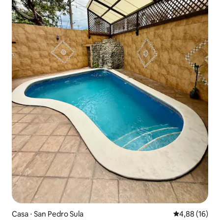
Casa ⋅ San Pedro Sula
4,88 de uma a
4,88 (16)