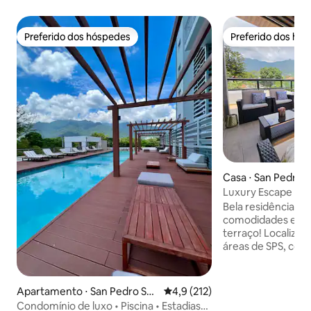
Preferido dos hóspedes
Preferido dos hó
Preferido dos hóspedes
Preferido dos hó
Casa ⋅ San Pedro S
Luxury Escape - R
Bela residência ch
comodidades exclu
terraço! Localiza
áreas de SPS, com
espaços cheios de
equipado com tud
precisar: estacion
Apartamento ⋅ San Pedro Sul
4,9 de uma avaliação média de 
4,9 (212)
quartos super con
a
Condomínio de luxo • Piscina • Estadias