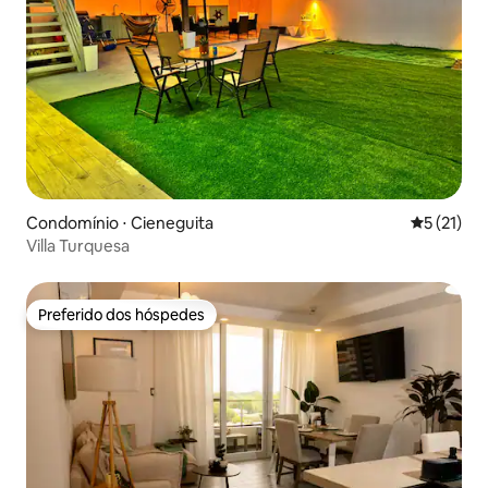
Condomínio ⋅ Cieneguita
5 de uma a
5 (21)
Villa Turquesa
Preferido dos hóspedes
Preferido dos hóspedes