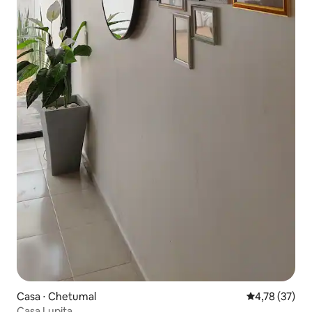
Casa ⋅ Chetumal
4,78 de uma a
4,78 (37)
Casa Lupita