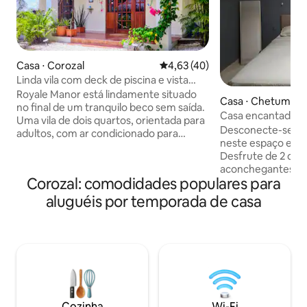
Casa ⋅ Corozal
4,63 de uma avaliação média de
4,63 (40)
Linda vila com deck de piscina e vista
para o mar e o canal
Royale Manor está lindamente situado
Casa ⋅ Chetumal
no final de um tranquilo beco sem saída.
Casa encantadora
Uma vila de dois quartos, orientada para
Desconecte-se de
adultos, com ar condicionado para
neste espaço espa
adultos e crianças com mais de 8 anos.
Desfrute de 2 qua
Cama king size e queen size nos
aconchegantes. D
quartos, cozinha, Wi-Fi, TV,
Corozal: comodidades populares para
largos e relaxe ass
churrasqueira, lavanderia e um slip de 41
favoritas nas Smar
aluguéis por temporada de casa
pés que você pode pescar. Relaxe à
sua cama, ligue ou 
beira da piscina, aprecie as vistas para o
ventilador, o ar-co
canal e o mar ou descanse na rede.
Você encontrará u
Perfeito para um retiro luxuoso, isolado,
cozinha, sala de jan
romântico e tranquilo em uma vila à
terraço, sofá-cama
beira-mar com acesso à praia, locais
roupa, tábua de p
culturais e atrações locais nas
secador de cabelo 
proximidades.
Cozinha
Wi-Fi