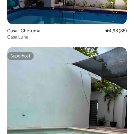
Casa ⋅ Chetumal
4,93 de uma a
4,93 (85)
Casa Luna
Superhost
Superhost