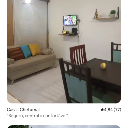
Casa ⋅ Chetumal
4,84 de uma a
4,84 (77)
"Seguro, central e confortável"