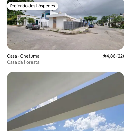
Preferido dos hóspedes
Preferido dos hóspedes
Casa ⋅ Chetumal
4,86 de uma a
4,86 (22)
Casa da floresta