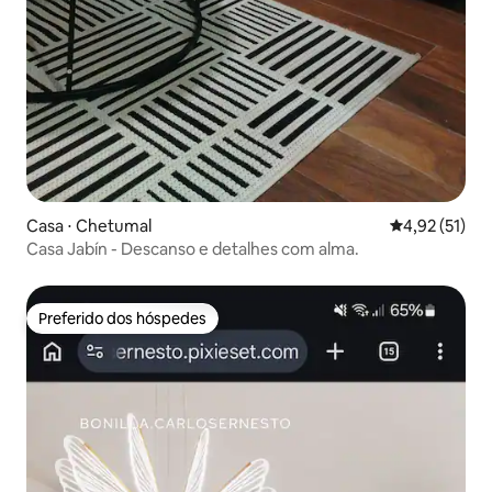
Casa ⋅ Chetumal
4,92 de uma a
4,92 (51)
Casa Jabín - Descanso e detalhes com alma.
Preferido dos hóspedes
Preferido dos hóspedes