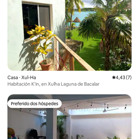
Casa ⋅ Xul-Ha
4,43 de uma 
4,43 (7)
Habitación K'in, en Xulha Laguna de Bacalar
Preferido dos hóspedes
Preferido dos hóspedes