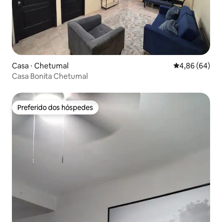
Casa ⋅ Chetumal
4,86 de uma av
4,86 (64)
Casa Bonita Chetumal
Preferido dos hóspedes
Preferido dos hóspedes