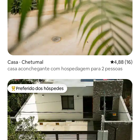
Casa ⋅ Chetumal
4,88 de uma a
4,88 (16)
casa aconchegante com hospedagem para 2 pessoas
Preferido dos hóspedes
Entre os melhores preferidos dos hóspedes