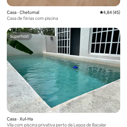
Casa ⋅ Chetumal
4,84 de uma a
4,84 (45)
Casa de férias com piscina
Superhost
Superhost
Casa ⋅ Xul-Ha
Vila com piscina privativa perto da Lagoa de Bacalar