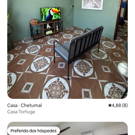
Casa ⋅ Chetumal
4,88 de uma 
4,88 (8)
Casa Tortuga
Preferido dos hóspedes
Preferido dos hóspedes