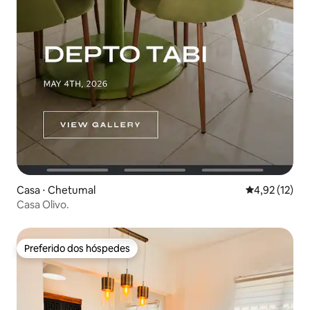
Casa ⋅ Chetumal
4,92 de uma a
4,92 (12)
Casa Olivo.
Preferido dos hóspedes
Preferido dos hóspedes