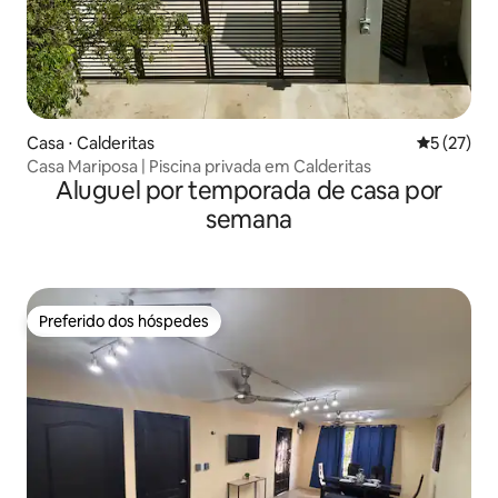
Casa ⋅ Calderitas
5 de uma a
5 (27)
Casa Mariposa | Piscina privada em Calderitas
Aluguel por temporada de casa por
semana
Preferido dos hóspedes
Preferido dos hóspedes