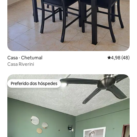
Casa ⋅ Chetumal
4,98 de uma a
4,98 (48)
Casa Riverini
Preferido dos hóspedes
Preferido dos hóspedes