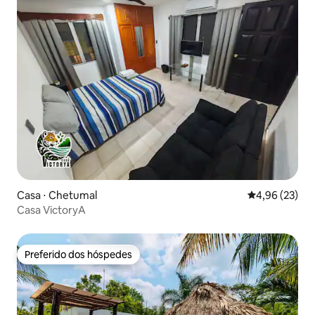
Casa ⋅ Chetumal
4,96 de uma a
4,96 (23)
Casa VictoryA
Preferido dos hóspedes
Preferido dos hóspedes