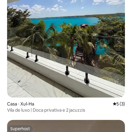
Casa ⋅ Xul-Ha
5 de uma 
5 (3)
Vila de luxo | Doca privativa e 2 jacuzzis
Superhost
Superhost