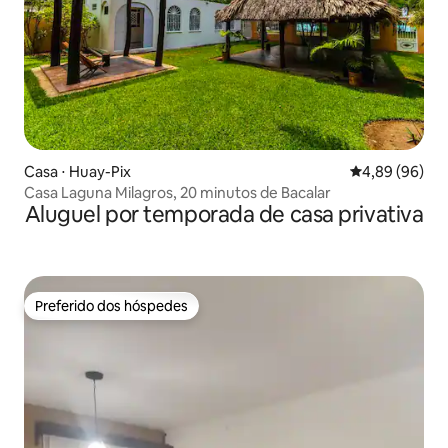
Casa ⋅ Huay-Pix
4,89 de uma av
4,89 (96)
Casa Laguna Milagros, 20 minutos de Bacalar
Aluguel por temporada de casa privativa
Preferido dos hóspedes
Preferido dos hóspedes