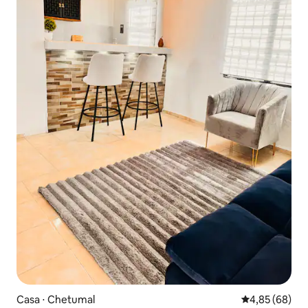
Casa ⋅ Chetumal
4,85 de uma a
4,85 (68)