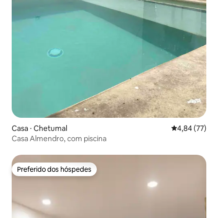
Casa ⋅ Chetumal
4,84 de uma a
4,84 (77)
Casa Almendro, com piscina
Preferido dos hóspedes
Preferido dos hóspedes