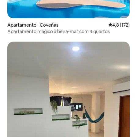
Apartamento ⋅ Coveñas
4,8 de uma av
4,8 (172)
Apartamento mágico à beira-mar com 4 quartos