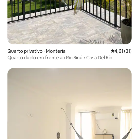
Quarto privativo ⋅ Montería
4,61 de uma a
4,61 (31)
Quarto duplo em frente ao Rio Sinú • Casa Del Río