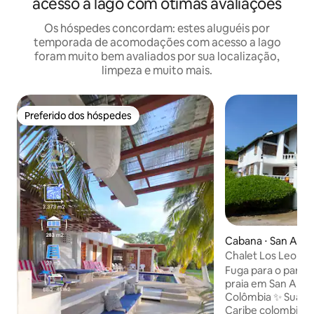
acesso a lago com ótimas avaliações
Os hóspedes concordam: estes aluguéis por
temporada de acomodações com acesso a lago
foram muito bem avaliados por sua localização,
limpeza e muito mais.
Preferido dos hóspedes
Preferido dos hóspedes
Cabana ⋅ San Ant
Chalet Los Leones - Baía de Cispatá- Sa
Antero
Fuga para o paraís
praia em San Ante
Colômbia ✨ Sua viagem dos sonhos no
Caribe colombiano