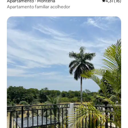
Apartamento ⋅ Montería
4,31 de uma a
4,31 (16)
Apartamento familiar acolhedor