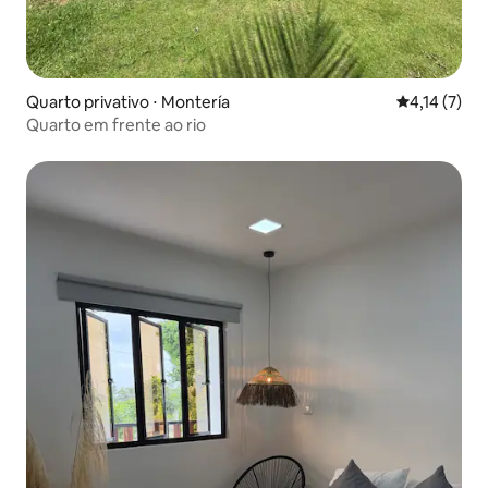
Quarto privativo ⋅ Montería
4,14 de uma 
4,14 (7)
Quarto em frente ao rio