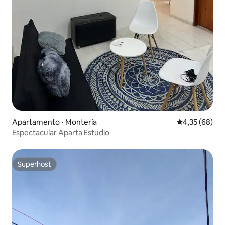
Apartamento ⋅ Montería
4,35 de uma a
4,35 (68)
Espectacular Aparta Estudio
Superhost
Superhost