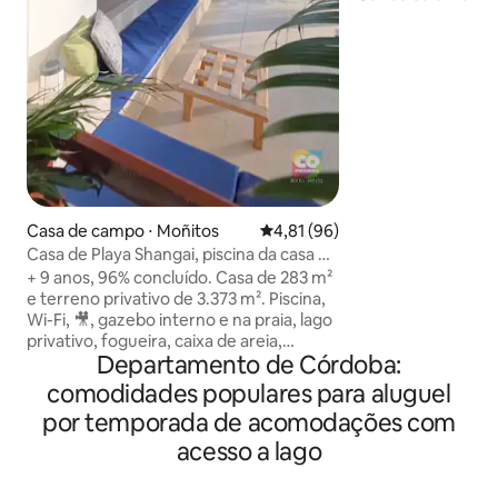
você! Desfrute de uma experiência
única em nossa ca
acesso direto à prai
para o mar. O que torna sua estadia
especial: • Praia privada bem na frente
da casa! • Pôr do sol espetacular. •
Observação de pá
directo com a natureza. • Pr
tranquilidade e c
Faça sua reserva 
Casa de campo ⋅ Moñitos
4,81 de uma avaliação média de
4,81 (96)
Casa de Playa Shangai, piscina da casa de
praia mais
+ 9 anos, 96% concluído. Casa de 283 m²
e terreno privativo de 3.373 m². Piscina,
Wi-Fi, 🎥, gazebo interno e na praia, lago
privativo, fogueira, caixa de areia,
Departamento de Córdoba:
churrasqueira, cozinha ao ar livre, deck,
sala de estar rebaixada, APENAS PARA
comodidades populares para aluguel
VOCÊ E SEUS. Todos os quartos com
por temporada de acomodações com
vista para a piscina e para o lago.
Aproveite o Caribe com privacidade e
acesso a lago
conforto em um prédio moderno,
exclusivo, aconchegante e ecológico. Os