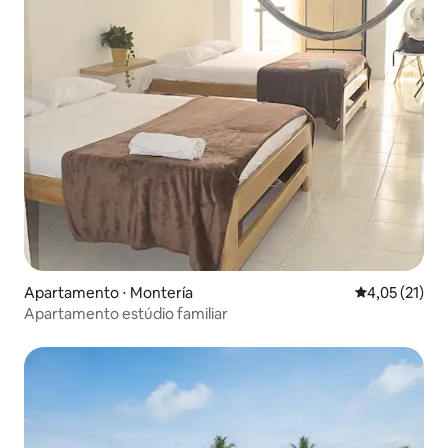
Apartamento ⋅ Montería
4,05 de uma a
4,05 (21)
Apartamento estúdio familiar