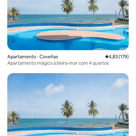
Apartamento ⋅ Coveñas
4,83 de uma av
4,83 (179)
Apartamento mágico à beira-mar com 4 quartos