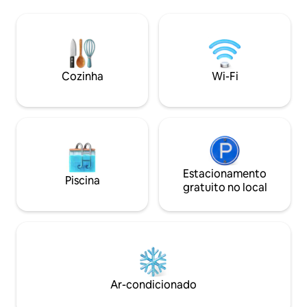
quartos são climatizados e equipados
para 11 pessoas. Localizado no melhor
complexo natural privado com
segurança. Atualizações de vídeo no
Instagram laguito.monitos
Cozinha
Wi-Fi
Estacionamento
Piscina
gratuito no local
Ar-condicionado