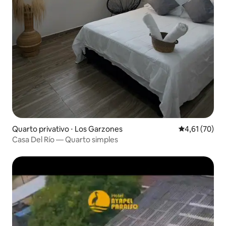
Quarto privativo ⋅ Los Garzones
4,61 de uma a
4,61 (70)
Casa Del Río — Quarto simples