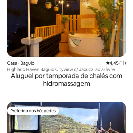
Casa ⋅ Baguio
4,45 de uma a
4,45 (11)
Highland Haven Baguio Cityview c/ Jacuzzi ao ar livre
Aluguel por temporada de chalés com
hidromassagem
Preferido dos hóspedes
Preferido dos hóspedes