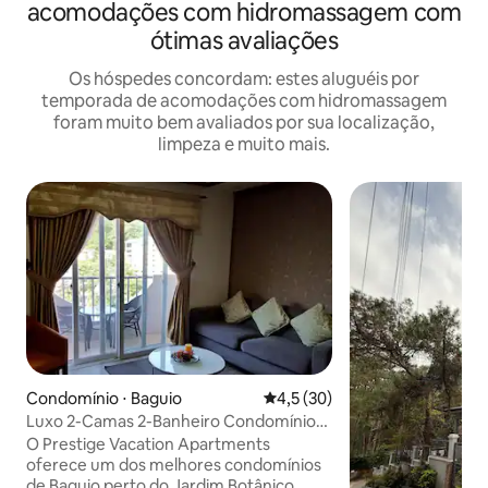
acomodações com hidromassagem com
ótimas avaliações
Os hóspedes concordam: estes aluguéis por
temporada de acomodações com hidromassagem
foram muito bem avaliados por sua localização,
limpeza e muito mais.
Condomínio ⋅ Baguio
4,5 de uma avaliação média de
4,5 (30)
Luxo 2-Camas 2-Banheiro Condomínio
(1) (Jardim Botânico)
O Prestige Vacation Apartments
oferece um dos melhores condomínios
de Baguio perto do Jardim Botânico.