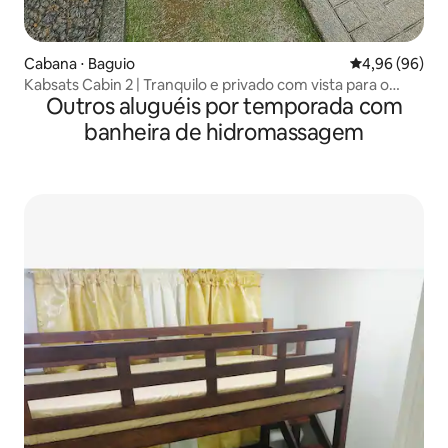
Cabana ⋅ Baguio
4,96 de uma av
4,96 (96)
Kabsats Cabin 2 | Tranquilo e privado com vista para o
Outros aluguéis por temporada com
jardim
banheira de hidromassagem