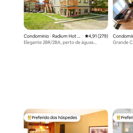
Condomínio ⋅ Radium Hot Sp
4,91 de uma avaliação m
4,91 (279)
Condomín
rings
rings
Elegante 2BR/2BA, perto de águas
Grande C
termais e Ski Hill
camas 2,5
Preferido dos hóspedes
Prefe
Entre os melhores preferidos dos hóspedes
Entre os