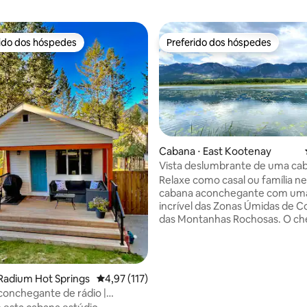
rido dos hóspedes
Preferido dos hóspedes
 melhores preferidos dos hóspedes
Preferido dos hóspedes
Cabana ⋅ East Kootenay
Vista deslumbrante de uma ca
aconchegante de 2 quartos.
Relaxe como casal ou família n
édia de 5, 170 avaliações
cabana aconchegante com uma
incrível das Zonas Úmidas de C
das Montanhas Rochosas. O ch
cedro e a sensação de estar e
cabana são relaxantes, e o cor
vidro do pátio permite que voc
o ambiente sem nenhuma obst
Radium Hot Springs
4,97 de uma avaliação média de 5, 117 avalia
4,97 (117)
sua vista. Desfrute de churrasc
onchegante de rádio |
banheira de hidromassagem n
té o centro da cidade e trilhas