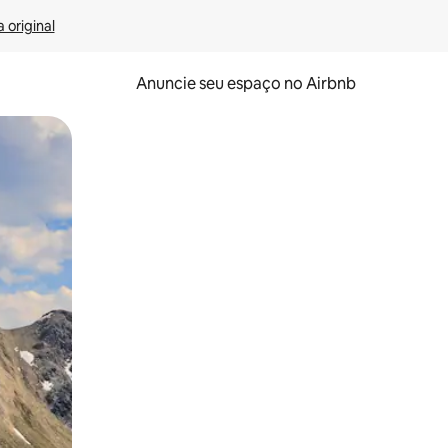
 original
Anuncie seu espaço no Airbnb
 deslizando o dedo na tela.