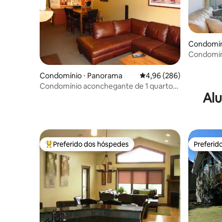
Condomín
Condomíni
montanha,
Condomínio ⋅ Panorama
4,96 de uma avaliação m
4,96 (286)
Condomínio aconchegante de 1 quarto
Alu
na bela Panorama
Preferido dos hóspedes
Preferid
Entre os melhores preferidos dos hóspedes
Preferid