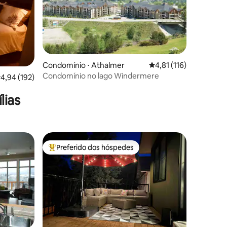
ções
Condomínio ⋅ Athalmer
4,81 de uma avaliação 
4,81 (116)
Condomínio no lago Windermere
,94 de uma avaliação média de 5, 192 avaliações
4,94 (192)
lias
nada
Preferido dos hóspedes
os hóspedes
Entre os melhores preferidos dos hóspedes