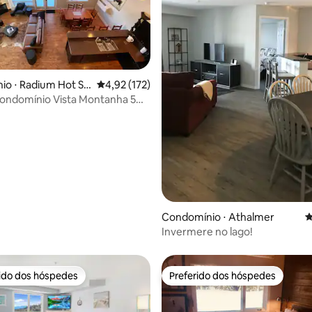
édia de 5, 279 avaliações
io ⋅ Radium Hot Sp
4,92 de uma avaliação média de 5, 172 avalia
4,92 (172)
ondomínio Vista Montanha 5
 banheiros
Condomínio ⋅ Athalmer
4
Invermere no lago!
rido dos hóspedes
Preferido dos hóspedes
 melhores preferidos dos hóspedes
Preferido dos hóspedes