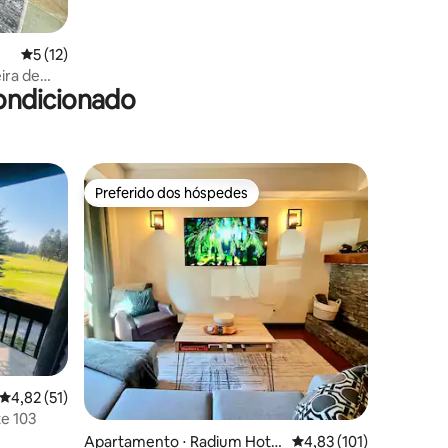
ções
5 de uma avaliação média de 5, 12 avaliações
5 (12)
ira de
ondicionado
Preferido dos hóspedes
Preferido dos hóspedes
ções
4,82 de uma avaliação média de 5, 51 avaliações
4,82 (51)
te 103
Apartamento ⋅ Radium Hot S
4,83 de uma avaliação 
4,83 (101)