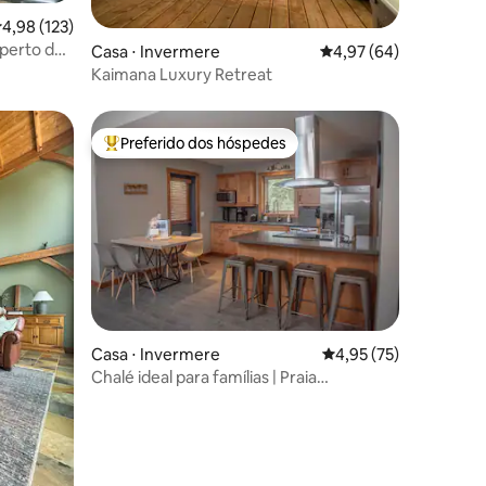
,98 de uma avaliação média de 5, 123 avaliações
4,98 (123)
 perto de
ções
Casa ⋅ Invermere
4,97 de uma avaliação
4,97 (64)
Kaimana Luxury Retreat
Preferido dos hóspedes
Entre os melhores preferidos dos hóspedes
Casa ⋅ Invermere
4,95 de uma avaliação
4,95 (75)
Chalé ideal para famílias | Praia
privativa/acesso ao lago