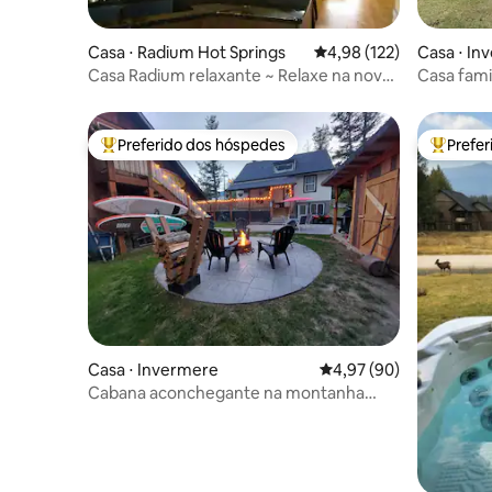
Casa ⋅ Radium Hot Springs
4,98 de uma avaliação m
4,98 (122)
Casa ⋅ In
Casa Radium relaxante ~ Relaxe na nova
Casa fami
banheira de hidromassagem!
maravilho
Preferido dos hóspedes
Prefe
Entre os melhores preferidos dos hóspedes
Entre os
Casa ⋅ Invermere
4,97 de uma avaliação 
4,97 (90)
Cabana aconchegante na montanha
com banheira de hidromassagem.
Dorme seis.