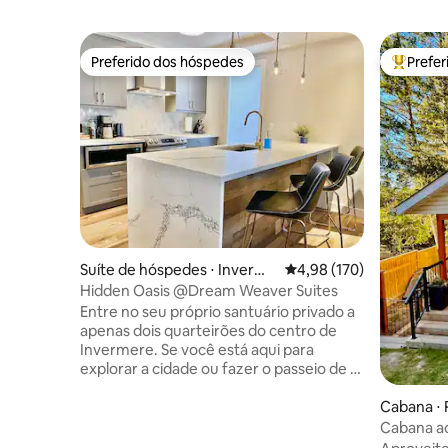
Preferido dos hóspedes
Prefe
Preferido dos hóspedes
Entre os
Suíte de hóspedes ⋅ Inverme
4,98 de uma avaliação m
4,98 (170)
re
Hidden Oasis @Dream Weaver Suites
Entre no seu próprio santuário privado a
apenas dois quarteirões do centro de
Invermere. Se você está aqui para
explorar a cidade ou fazer o passeio de 8
minutos até o Lago Windermere, seu
'Oásis Escondido' é a base perfeita.
Cabana ⋅ 
Depois de um dia no lago ou na pista de
Cabana ac
esqui, relaxe na banheira de
Caminhe a