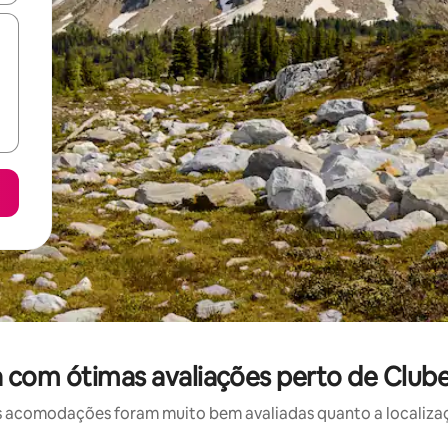
 com ótimas avaliações perto de Clube
 acomodações foram muito bem avaliadas quanto a localizaçã