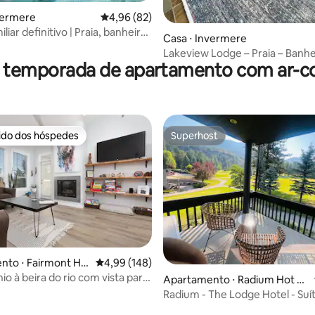
vermere
4,96 de uma avaliação média de 5, 82 avalia
4,96 (82)
iliar definitivo | Praia, banheira
Casa ⋅ Invermere
massagem e jogos
Lakeview Lodge – Praia – Banhe
r temporada de apartamento com ar-c
hidromassagem
rido dos hóspedes
Superhost
 melhores preferidos dos hóspedes
Superhost
nto ⋅ Fairmont Ho
4,99 de uma avaliação média de 5, 148 avalia
4,99 (148)
o à beira do rio com vista para
Apartamento ⋅ Radium Hot Sp
ha
rings
Radium - The Lodge Hotel - Suí