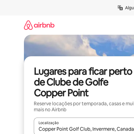
Pular
Algu
para
o
conteúdo
Lugares para ficar perto
de Clube de Golfe
Copper Point
Reserve locações por temporada, casas e mu
mais no Airbnb
Localização
Quando os resultados estiverem disponíveis, expl