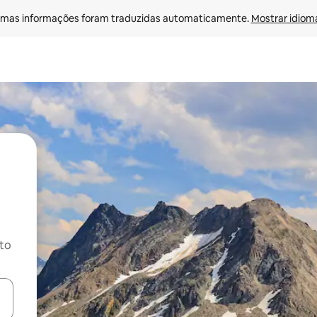
mas informações foram traduzidas automaticamente. 
Mostrar idioma
ito
ore-os usando as seta para cima e para baixo do teclado ou tocando e