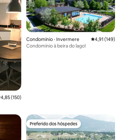
ções
Condomínio ⋅ Invermere
4,91 de uma avaliação 
4,91 (149)
Condomínio à beira do lago!
,85 de uma avaliação média de 5, 150 avaliações
4,85 (150)
Preferido dos hóspedes
Preferido dos hóspedes