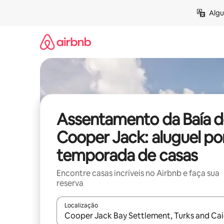
Pular
Algu
para
o
conteúdo
Assentamento da Baía d
Cooper Jack: aluguel po
temporada de casas
Encontre casas incríveis no Airbnb e faça sua
reserva
Localização
Quando os resultados estiverem disponíveis, expl