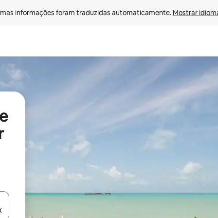
mas informações foram traduzidas automaticamente. 
Mostrar idioma
e
r
ore-os usando as seta para cima e para baixo do teclado ou tocando e