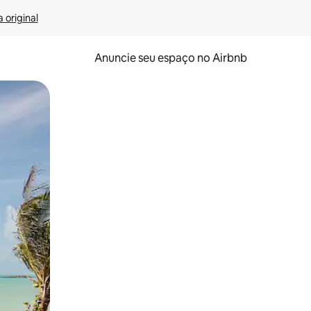
 original
Anuncie seu espaço no Airbnb
 deslizando o dedo na tela.