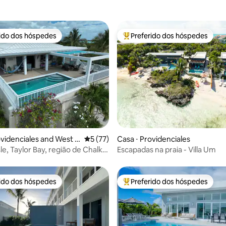
rido dos hóspedes
Preferido dos hóspedes
 melhores preferidos dos hóspedes
Entre os melhores preferidos d
média de 5, 34 avaliações
ovidenciales and West C
5 de uma avaliação média de 5, 77 avalia
5 (77)
Casa ⋅ Providenciales
o de Chalk
Escapadas na praia - Villa Um
rido dos hóspedes
Preferido dos hóspedes
 melhores preferidos dos hóspedes
Entre os melhores preferidos d