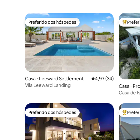
Preferido dos hóspedes
Prefe
Preferido dos hóspedes
Entre os
Casa ⋅ Leeward Settlement
4,97 de uma avaliação 
4,97 (34)
Vila Leeward Landing
Casa ⋅ Pr
aicos
Casa de Isle, Taylor Bay, regiã
Sound
Preferido dos hóspedes
Prefe
Preferido dos hóspedes
Entre os