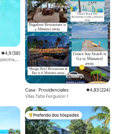
ções
4,9 de uma avaliação média de 5, 58 avaliações
4,9 (58)
piscina,
Casa ⋅ Providenciales
4,83 de uma avaliação 
4,83 (224)
Vilas Tatis Ferguson 1
Preferido dos hóspedes
os hóspedes
Entre os melhores preferidos dos hóspedes