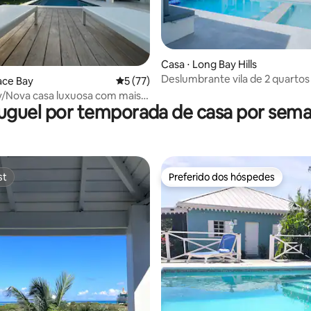
média de 5, 19 avaliações
Casa ⋅ Long Bay Hills
Deslumbrante vila de 2 quarto
ace Bay
5 de uma avaliação média de 5, 77 avalia
5 (77)
piscina e 4 min até a praia
/Nova casa luxuosa com mais
uguel por temporada de casa por sem
os e piscina
st
Preferido dos hóspedes
st
Preferido dos hóspedes
média de 5, 47 avaliações