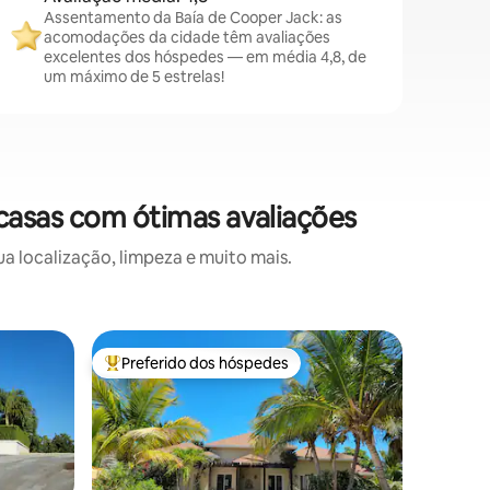
Assentamento da Baía de Cooper Jack: as
acomodações da cidade têm avaliações
excelentes dos hóspedes — em média 4,8, de
um máximo de 5 estrelas!
casas com ótimas avaliações
 localização, limpeza e muito mais.
Casa ⋅ Pr
Preferido dos hóspedes
Preferi
os hóspedes
Entre os melhores preferidos dos hóspedes
Preferi
2 quarto
Relaxe e
elegante
quartos e
longo do
oferecen