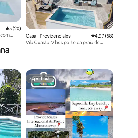
5 de uma avaliação média de 5, 20 avaliações
5 (20)
s com
ções
Casa ⋅ Providenciales
4,97 de uma avaliação
4,97 (58)
Vila Coastal Vibes perto da praia de
ana
Sapodilla
Superhost
Superhost