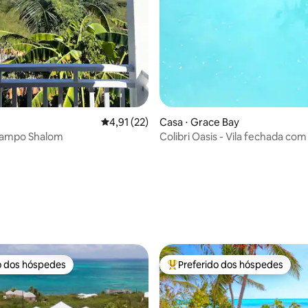
4,91 de uma avaliação média de 5, 22 avalia
4,91 (22)
Casa ⋅ Grace Bay
campo Shalom
Colibri Oasis - Vila fechada com 
caminhada até a praia
o dos hóspedes
Preferido dos hóspedes
o dos hóspedes
Entre os melhores preferidos d