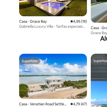
Casa ⋅ Grace Bay
4,95 de uma avaliação 
4,95 (19)
Gabriella Luxury Villa - Tarifas especiais
Casa ⋅ Gr
de abertura
Grace Bay
Al
de 3 quart
Superhost
Superho
Superhost
Superho
Casa ⋅ Venetian Road Settlem
4,79 de uma avaliação 
4,79 (47)