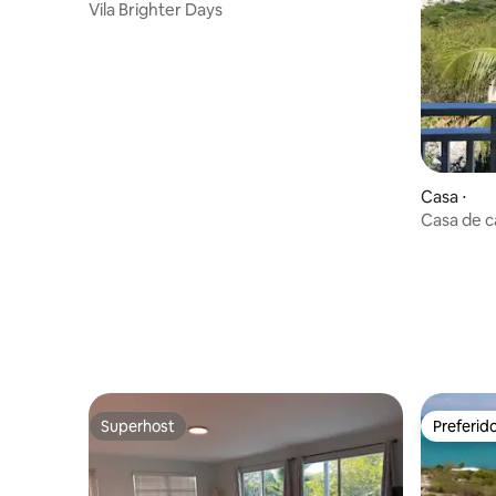
ent
Vila Brighter Days
Casa ⋅
Casa de 
Superhost
Preferid
Superhost
Preferid