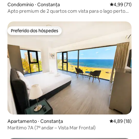
Condomínio ⋅ Constanța
4,99 de uma a
4,99 (71)
Apto premium de 2 quartos com vista para o lago perto
de Rex Beach
Preferido dos hóspedes
Preferido dos hóspedes
Apartamento ⋅ Constanța
4,89 de uma a
4,89 (18)
Maritimo 7A (7º andar – Vista Mar Frontal)