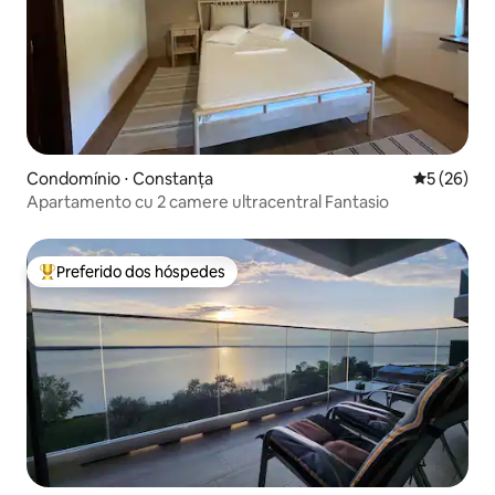
Condomínio ⋅ Constanța
5 de uma a
5 (26)
Apartamento cu 2 camere ultracentral Fantasio
Preferido dos hóspedes
Entre os melhores preferidos dos hóspedes