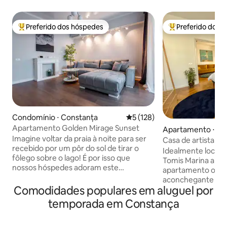
Preferido dos hóspedes
Preferido dos 
Entre os melhores preferidos dos hóspedes
Entre os melhore
Condomínio ⋅ Constanța
5 de uma avaliação média de 
5 (128)
Apartamento Golden Mirage Sunset
Apartamento ⋅ Co
Imagine voltar da praia à noite para ser
Casa de artista co
recebido por um pôr do sol de tirar o
Tomis Marina
Idealmente localiz
fôlego sobre o lago! É por isso que
Tomis Marina and C
nossos hóspedes adoram este
apartamento ofe
apartamento. Localizado no centro de
aconchegante e a
Mamaia, você fica a apenas 3 minutos a
Comodidades populares em aluguel por
para o mar a apen
pé do mar, mas desfruta de um oásis
praia. Você está a
temporada em Constança
tranquilo completamente livre da
Ovid, a área mais
música barulhenta das boates. Todas as
esplanadas e rest
janelas são grandes, oferecendo vista