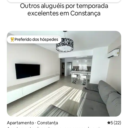
Outros aluguéis por temporada
excelentes em Constança
Preferido dos hóspedes
Entre os melhores preferidos dos hóspedes
Apartamento ⋅ Constanța
5 de uma a
5 (22)