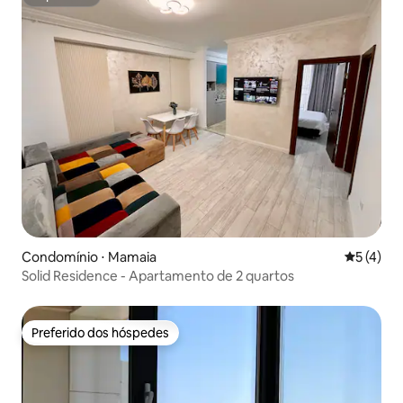
Superhost
Condomínio ⋅ Mamaia
5 de uma 
5 (4)
Solid Residence - Apartamento de 2 quartos
Preferido dos hóspedes
Preferido dos hóspedes