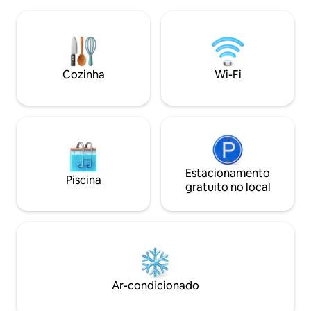
desfrutar de suas
para o lago de todos os cômodos.
passeio à beira-
Recém-mobiliado e equipado (camas
bebida em um terra
queen size, ar condicionado em todos os
apartamento está
quartos, chuveiro tipo spa, lava-louças e
com tudo o que vo
uma lavadora-secadora), é o lugar
Menção: durante o 
Cozinha
Wi-Fi
perfeito para relaxar!
mar é obstruída po
Estacionamento
Piscina
gratuito no local
Ar-condicionado