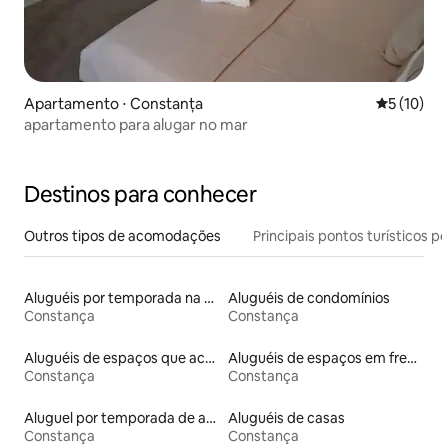
Apartamento ⋅ Constanța
5 de uma a
5 (10)
apartamento para alugar no mar
Destinos para conhecer
Outros tipos de acomodações
Principais pontos turísticos po
Aluguéis por temporada na orla
Aluguéis de condomínios
Constança
Constança
Aluguéis de espaços que aceitam animais de estimação
Aluguéis de espaços em frente à praia
Constança
Constança
Aluguel por temporada de apart-hotéis
Aluguéis de casas
Constança
Constança