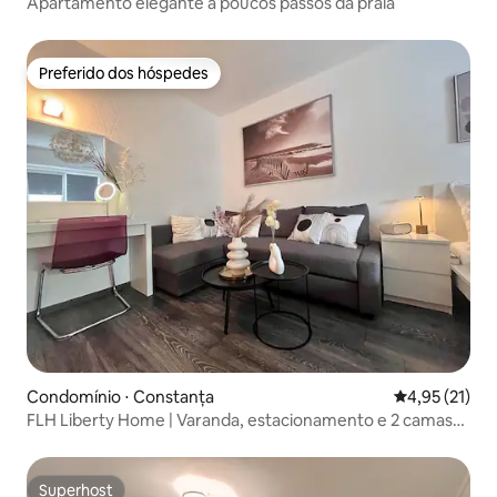
Apartamento elegante a poucos passos da praia
Preferido dos hóspedes
Preferido dos hóspedes
Condomínio ⋅ Constanța
4,95 de uma a
4,95 (21)
FLH Liberty Home | Varanda, estacionamento e 2 camas
queen
Superhost