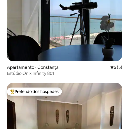
Apartamento ⋅ Constanța
5 de uma 
5 (5)
Estúdio Onix Infinity 801
Preferido dos hóspedes
Entre os melhores preferidos dos hóspedes