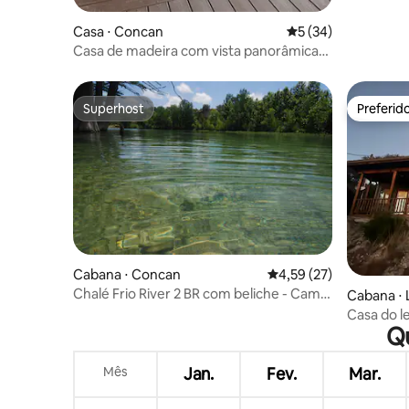
Casa ⋅ Concan
5 de uma avaliação 
5 (34)
Casa de madeira com vista panorâmica
perto do rio Frio
Superhost
Preferid
Superhost
Preferid
Cabana ⋅ Concan
4,59 de uma avaliação 
4,59 (27)
Chalé Frio River 2 BR com beliche - Camp
Cabana ⋅
Riverview
Casa do l
Qu
Mês
Jan.
Fev.
Mar.