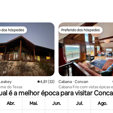
média de 5, 34 avaliações
o dos hóspedes
Preferido dos hóspedes
o dos hóspedes
Preferido dos hóspedes
média de 5, 27 avaliações
 Leakey
4,81 de uma avaliação média de 5, 32 avalia
4,81 (32)
Cabana ⋅ Concan
eme do Texas
Cabana Frio com vistas épicas e
al é a melhor época para visitar Conc
Abr.
Mai.
Jun.
Jul.
Ago.