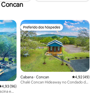
m Concan
Preferido dos hóspedes
Preferido dos hóspedes
ções
Cabana ⋅ Concan
4,92 de uma avaliação
4,92 (49)
Chalé Concan Hideaway no Condado de
4,93 de uma avaliação média de 5, 96 avaliações
4,93 (96)
Uvalde
scina e