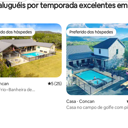
aluguéis por temporada excelentes e
rido dos hóspedes
Preferido dos hóspedes
 melhores preferidos dos hóspedes
Preferido dos hóspedes
oncan
5 de uma avaliação média de 5, 25 avalia
5 (25)
Frio~Banheira de
sagem~Piscina aquecida~ 18
quartos
Casa ⋅ Concan
Casa no campo de golfe com pi
spa, acomoda 25 pessoas