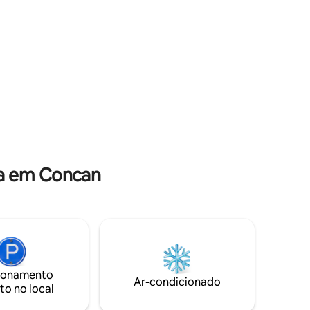
de cama de luxo farão você se sentir
como se estivesse em seu lar longe de
casa.
da em Concan
ionamento
Ar-condicionado
to no local