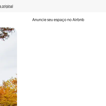
 original
Anuncie seu espaço no Airbnb
 deslizando o dedo na tela.