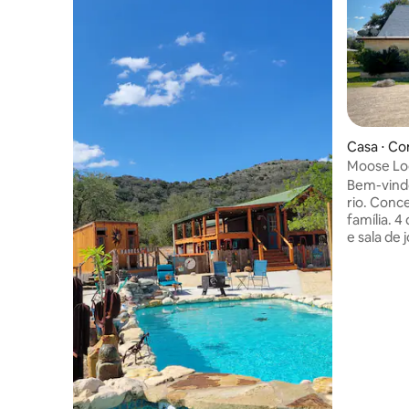
Casa ⋅ C
Moose L
Bem-vindo
rio. Conc
família. 
e sala de
manter as
totalment
Tonelada
reuniões 
na frente 
inclui 2 
com venti
refrescado. Área de lareira ao a
vôlei, fer