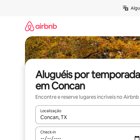
Pular
Algu
para
o
conteúdo
Aluguéis por temporada
em Concan
Encontre e reserve lugares incríveis no Airbnb
Localização
Quando os resultados estiverem disponíveis, expl
Check-in