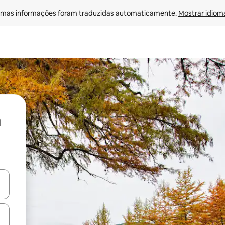
mas informações foram traduzidas automaticamente. 
Mostrar idioma
ore-os usando as seta para cima e para baixo do teclado ou tocando e