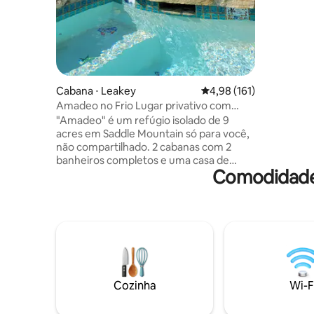
basquete.
vagarem p
tem tudo
Cabana ⋅ Leakey
4,98 de uma avaliação m
4,98 (161)
Amadeo no Frio Lugar privativo com
piscina e spa
"Amadeo" é um refúgio isolado de 9
acres em Saddle Mountain só para você,
não compartilhado. 2 cabanas com 2
banheiros completos e uma casa de
Comodidades
banho/chuveiro glorificada junto à
piscina de água salgada e spa.
Espreguiçadeira ao ar livre, áreas de
jantar cobertas, área de jogos,
observação de estrelas junto à fogueira.
Estamos localizados a 1,6 km da travessia
do rio, a 5 minutos da cidade, a 10
minutos de Garner. Lindo pôr do sol e
vista para as colinas, também
Cozinha
Wi-F
caminhadas. Cada cabana tem cama
queen size, loft completo, sofá futon