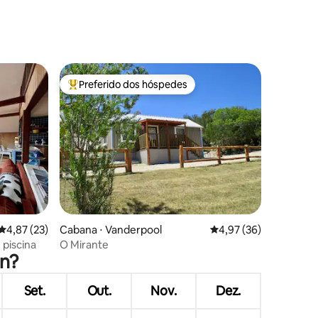
Preferido dos hóspedes
Entre os melhores preferidos dos hóspedes
ções
4,87 de uma avaliação média de 5, 23 avaliações
4,87 (23)
Cabana ⋅ Vanderpool
4,97 de uma avaliação
4,97 (36)
 piscina
O Mirante
an?
Set.
Out.
Nov.
Dez.