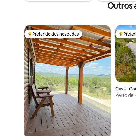
completo, varandas cobertas. Também
Outros 
adoramos os bebês de pele dos nossos
hóspedes!
Preferido dos hóspedes
Prefe
Entre os melhores preferidos dos hóspedes
Entre os
Casa ⋅ C
Perto de 
hidromas
camas~6 