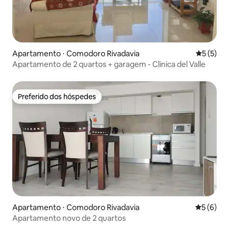
Apartamento ⋅ Comodoro Rivadavia
5 de uma 
5 (5)
Apartamento de 2 quartos + garagem - Clinica del Valle
Preferido dos hóspedes
Preferido dos hóspedes
Apartamento ⋅ Comodoro Rivadavia
5 de uma 
5 (6)
Apartamento novo de 2 quartos