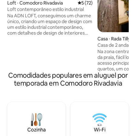
Loft ⋅ Comodoro Rivadavia
5 de uma avaliação média de
5 (72)
Loft contemporâneo estilo industrial
Na ADN LOFT, conseguimos um charme
único, criando um espaço de design com
um estilo industrial contemporâneo,
com detalhes de design de interiores
Casa ⋅ Rada Tilly
inovadores, visualmente atraentes e
funcionais. O mobiliário de design
Casa de 2 andares
personalizado é o protagonista!Foram
Na zona central da
utilizados materiais naturais e torneiras
da praia, fácil loca
de alta qualidade. A iluminação artificial
acesso principal Confortável , luminoso 2
estratégica cria um ambiente acolhedor
quartos, um com c
e confortável. As cortinas verticais
Comodidades populares em aluguel por
com cama de casa
permitem regular a passagem da luz
colchões de alta d
temporada em Comodoro Rivadavia
natural e proporcionam uma privacidade
plana no andar de 
exclusiva.
quarto principal Ar condicionado em
ambos os andares Um banheiro dividid
em seções, com ja
superior. Banheiro
Aquecimento por loza
com churrasqueir
Cozinha
Wi-Fi