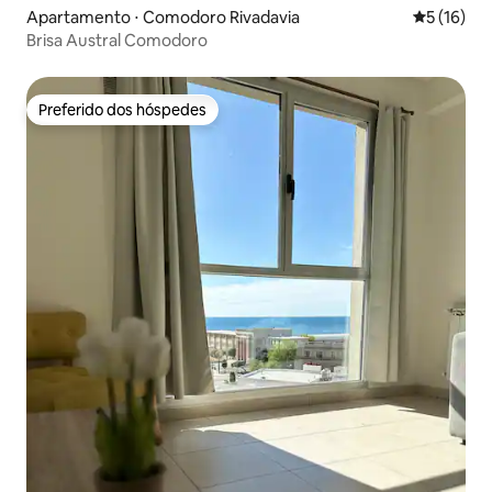
Apartamento ⋅ Comodoro Rivadavia
5 de uma a
5 (16)
Brisa Austral Comodoro
Preferido dos hóspedes
Preferido dos hóspedes