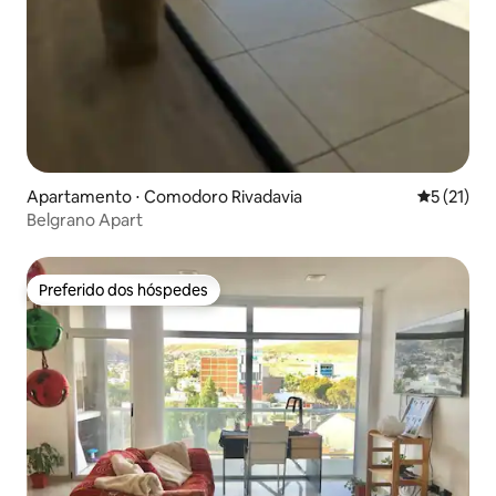
Apartamento ⋅ Comodoro Rivadavia
5 de uma a
5 (21)
Belgrano Apart
Preferido dos hóspedes
Preferido dos hóspedes