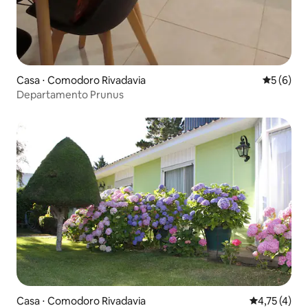
Casa ⋅ Comodoro Rivadavia
5 de uma 
5 (6)
Departamento Prunus
Casa ⋅ Comodoro Rivadavia
4,75 de uma 
4,75 (4)