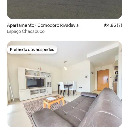
Apartamento ⋅ Comodoro Rivadavia
4,86 de uma 
4,86 (7)
Espaço Chacabuco
Preferido dos hóspedes
Preferido dos hóspedes