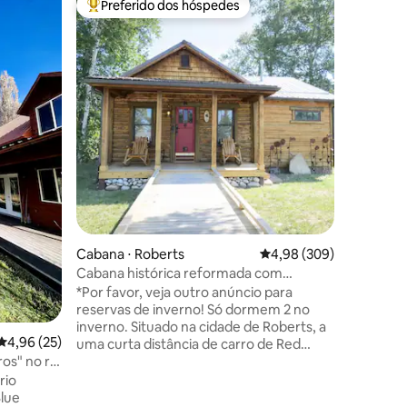
Preferido dos hóspedes
Prefe
Entre os melhores preferidos dos hóspedes
Entre o
O Salto d
Precisa d
comemora
noite lon
vida, ou
encontrou
madeira h
perfeito
saída da I-90
um belo p
ções
hidromas
redor da fogueira
estadia e
dirija, 1/
Cabana ⋅ Roberts
4,98 de uma avaliação m
4,98 (309)
desfrute 
Cabana histórica reformada com
de canela
banheira de hidromassagem perto de
*Por favor, veja outro anúncio para
Red Lodge
reservas de inverno! Só dormem 2 no
inverno. Situado na cidade de Roberts, a
4,96 de uma avaliação média de 5, 25 avaliações
4,96 (25)
uma curta distância de carro de Red
s" no rio
Lodge, o Kodow Kabin é um retiro
perfeito para uma escapada. Enquanto o
rio
exterior é de madeira, o interior é
Blue