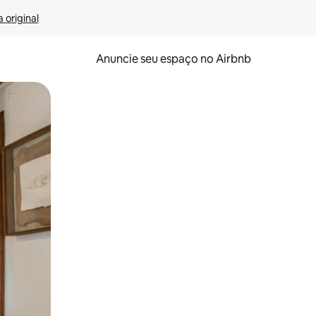
 original
Anuncie seu espaço no Airbnb
 deslizando o dedo na tela.