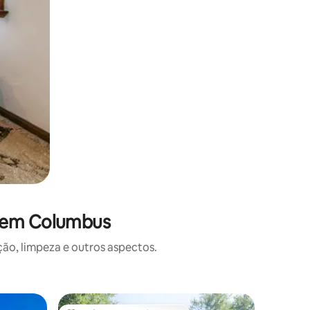
s em Columbus
o, limpeza e outros aspectos.
Cabana ⋅ 