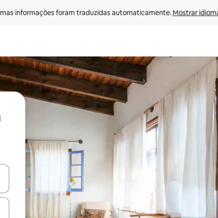
mas informações foram traduzidas automaticamente. 
Mostrar idioma
ore-os usando as seta para cima e para baixo do teclado ou tocando e