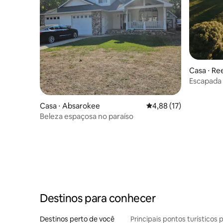
Casa ⋅ Re
Escapada 
rancho em
Casa ⋅ Absarokee
4,88 de uma avaliação 
4,88 (17)
Beleza espaçosa no paraíso
Destinos para conhecer
Destinos perto de você
Principais pontos turísticos 