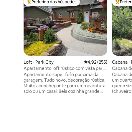
Preferido dos hóspedes
Prefe
Entre os melhores preferidos dos hóspedes
Entre os
Loft ⋅ Park City
4,92 de uma avaliação m
4,92 (255)
Cabana ⋅ 
Apartamento loft rústico com vista para
Cabana de
Park City
perto de 
Apartamento super fofo por cima da
Cabana de
garagem. Tudo novo, decoração rústica.
um quart
Muito aconchegante para uma aventura
queen siz
solo ou um casal. Bela cozinha grande
(chuveiro
com tudo o que você precisa para
chão, ven
cozinhar. TV de 43 polegadas com
rústicos 
acesso à Netflix. O acesso Wi-Fi gratuito
bela caba
está disponível para nossos hóspedes.
que faze
Cama queen size com colchão de
(pesca co
espuma de memória. Janela sobre a pia
montanha 
da cozinha tem vista para o nosso quintal
poucos mi