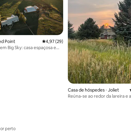
ed Point
4,97 de uma avaliação média de 5, 29 avalia
4,97 (29)
em Big Sky: casa espaçosa em
 atividade
média de 5, 17 avaliações
Casa de hóspedes ⋅ Joliet
Reúna-se ao redor da lareira e 
um momento aconchegante!
por perto