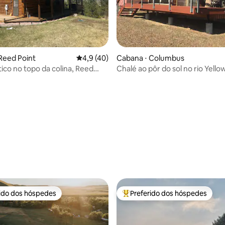
Reed Point
4,9 de uma avaliação média de 5, 40 avalia
4,9 (40)
Cabana ⋅ Columbus
tico no topo da colina, Reed
Chalé ao pôr do sol no rio Yell
 média de 5, 8 avaliações
rido dos hóspedes
Preferido dos hóspedes
 melhores preferidos dos hóspedes
Entre os melhores preferidos d