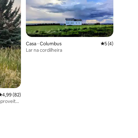
ções
Casa ⋅ Columbus
5 de uma avaliaçã
5 (4)
Lar na cordilheira
4,99 de uma avaliação média de 5, 82 avaliações
4,99 (82)
aproveite