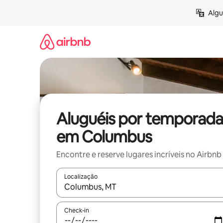
Pular
Algu
para
o
conteúdo
Aluguéis por temporada
em Columbus
Encontre e reserve lugares incríveis no Airbnb
Localização
Quando os resultados estiverem disponíveis, expl
Check-in