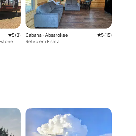
ções
5 de uma avaliação média de 5, 3 avaliações
5 (3)
Cabana ⋅ Absarokee
5 de uma avaliação
5 (15)
owstone
Retiro em Fishtail
os hóspedes