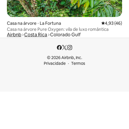
Casa na árvore ⋅ La Fortuna
4,93 de uma a
4,93 (46)
Casa na árvore Pure Oxygen: vila de luxo romântica
Airbnb
Costa Rica
Colorado Gulf
© 2026 Airbnb, Inc.
Privacidade
Termos