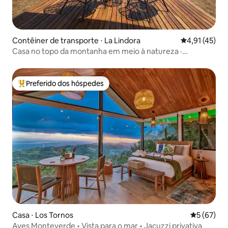
Contêiner de transporte ⋅ La Lindora
4,91 de uma a
4,91 (45)
Casa no topo da montanha em meio à natureza ·
Churrasqueira e banheira
Preferido dos hóspedes
Entre os melhores preferidos dos hóspedes
Casa ⋅ Los Tornos
5 de uma a
5 (67)
Aves Monteverde • Vista para o mar • Jacuzzi privativa