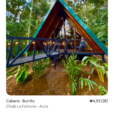
Cabana ⋅ Burrito
4,93 de uma a
4,93 (28)
Chalé La Fortuna – Aura