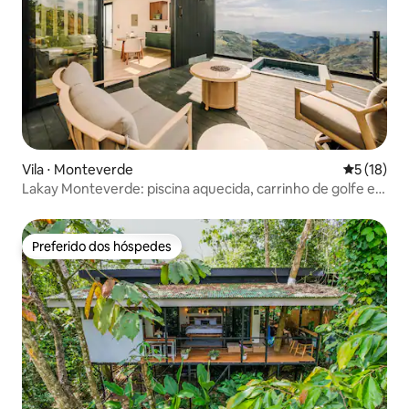
Vila ⋅ Monteverde
5 de uma a
5 (18)
Lakay Monteverde: piscina aquecida, carrinho de golfe e
café da manhã
Preferido dos hóspedes
Preferido dos hóspedes