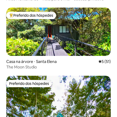
Preferido dos hóspedes
Entre os melhores preferidos dos hóspedes
Casa na árvore ⋅ Santa Elena
5 de uma a
5 (51)
The Moon Studio
Preferido dos hóspedes
Preferido dos hóspedes