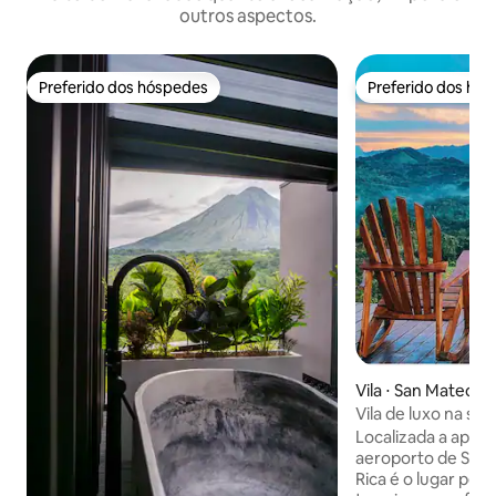
outros aspectos.
Preferido dos hóspedes
Preferido dos hó
Preferido dos hóspedes
Preferido dos hó
Vila ⋅ San Mateo
Vila de luxo na sel
privativa, serena
Localizada a apen
aeroporto de San 
Rica é o lugar per