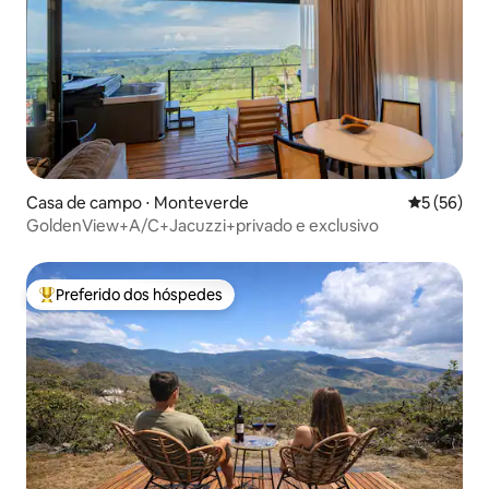
Casa de campo ⋅ Monteverde
5 de uma a
5 (56)
GoldenView+A/C+Jacuzzi+privado e exclusivo
Preferido dos hóspedes
Entre os melhores preferidos dos hóspedes