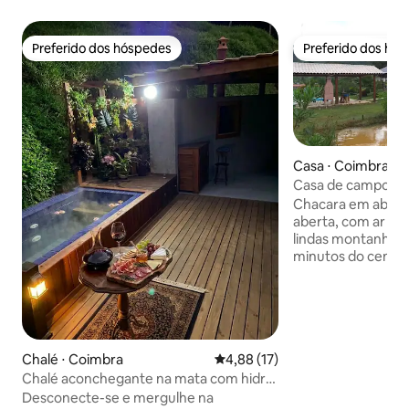
Preferido dos hóspedes
Preferido dos hó
Preferido dos hóspedes
Preferido dos hó
Casa ⋅ Coimbra
Casa de campo com
UFV-Viçosa
Chacara em abient
aberta, com ar pu
lindas montanhas de 
minutos do centr
minutos da UFV - Viçosa.
ótimo para famili
confraternizações;
área gourmet com
geladeira e mesa, 
Chalé ⋅ Coimbra
4,88 de uma avaliação média de
4,88 (17)
cozinha, 1 quiosq
próximo a piscina, além de dois lagos
Chalé aconchegante na mata com hidro
(pesque e solte).
aquecida
Desconecte-se e mergulhe na