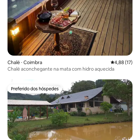
Chalé ⋅ Coimbra
4,88 de uma a
4,88 (17)
Chalé aconchegante na mata com hidro aquecida
Preferido dos hóspedes
Preferido dos hóspedes