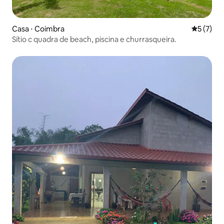
Casa ⋅ Coimbra
5 de uma 
5 (7)
Sítio c quadra de beach, piscina e churrasqueira.