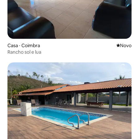
Casa ⋅ Coimbra
Novo lugar
Novo
Rancho sol e lua