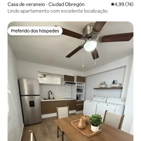
Casa de veraneio ⋅ Ciudad Obregón
4,99 de uma a
4,99 (74)
Lindo apartamento com excelente localização
Preferido dos hóspedes
Preferido dos hóspedes