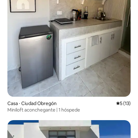
Casa ⋅ Ciudad Obregón
5 de uma a
5 (13)
Miniloft aconchegante | 1 hóspede