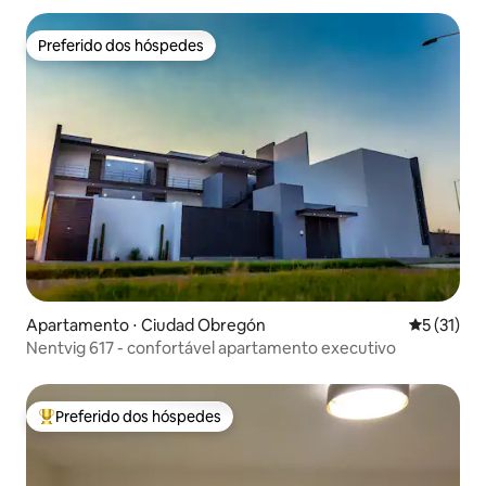
Preferido dos hóspedes
Preferido dos hóspedes
Apartamento ⋅ Ciudad Obregón
5 de uma a
5 (31)
Nentvig 617 - confortável apartamento executivo
Preferido dos hóspedes
Entre os melhores preferidos dos hóspedes