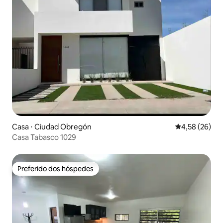
Casa ⋅ Ciudad Obregón
4,58 de uma a
4,58 (26)
Casa Tabasco 1029
Preferido dos hóspedes
Preferido dos hóspedes