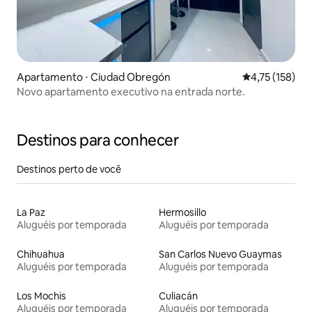
Apartamento ⋅ Ciudad Obregón
4,75 de uma av
4,75 (158)
Novo apartamento executivo na entrada norte.
Destinos para conhecer
Destinos perto de você
La Paz
Hermosillo
Aluguéis por temporada
Aluguéis por temporada
Chihuahua
San Carlos Nuevo Guaymas
Aluguéis por temporada
Aluguéis por temporada
Los Mochis
Culiacán
Aluguéis por temporada
Aluguéis por temporada