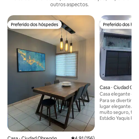
outros aspectos.
Preferido dos hóspedes
Preferido dos hó
Preferido dos hóspedes
Preferido dos hó
Casa ⋅ Ciudad Ob
Casa elegante em 
privada
Para se divertir c
lugar elegante. Ambiente agradável,
muito seguro, terr
Estádio Yaquis Por
acesso, vigilância
segurança, 2 TVs d
Prime, sistema de
Casa ⋅ Ciudad Obregón
4,91 de uma avaliação média de 
4,91 (156)