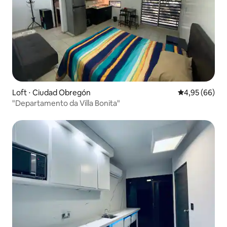
Loft ⋅ Ciudad Obregón
4,95 de uma a
4,95 (66)
"Departamento da Villa Bonita"