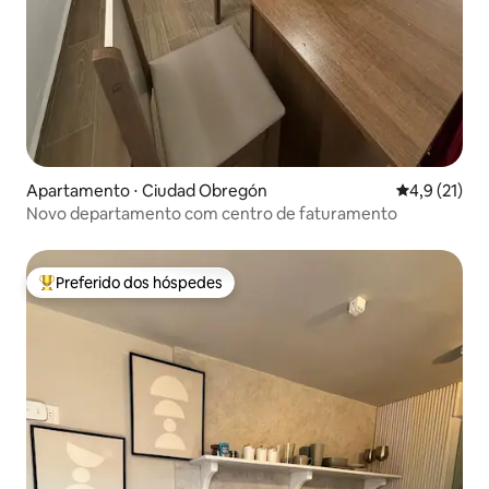
Apartamento ⋅ Ciudad Obregón
4,9 de uma a
4,9 (21)
Novo departamento com centro de faturamento
Preferido dos hóspedes
Entre os melhores preferidos dos hóspedes