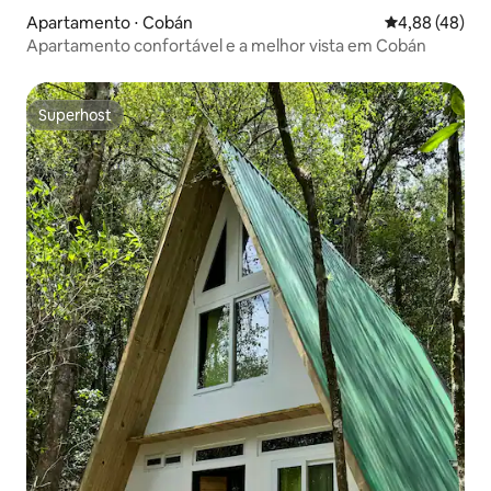
Apartamento ⋅ Cobán
4,88 de uma a
4,88 (48)
Apartamento confortável e a melhor vista em Cobán
Superhost
Superhost