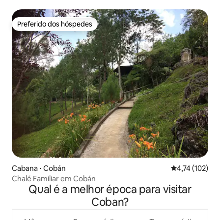
Preferido dos hóspedes
Preferido dos hóspedes
Cabana ⋅ Cobán
4,74 de uma av
4,74 (102)
Chalé Familiar em Cobán
Qual é a melhor época para visitar
Coban?