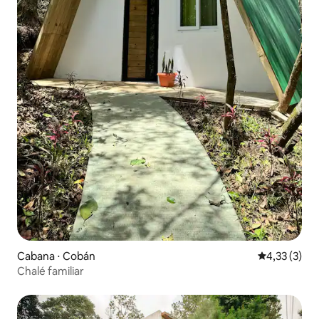
Cabana ⋅ Cobán
4,33 de uma 
4,33 (3)
Chalé familiar