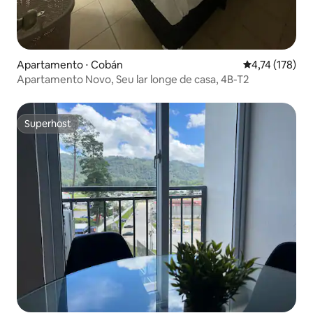
Apartamento ⋅ Cobán
4,74 de uma av
4,74 (178)
Apartamento Novo, Seu lar longe de casa, 4B-T2
Superhost
Superhost