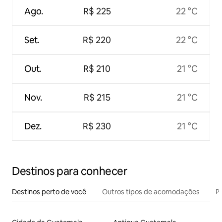
Ago.
R$ 225
22 °C
Set.
R$ 220
22 °C
Out.
R$ 210
21 °C
Nov.
R$ 215
21 °C
Dez.
R$ 230
21 °C
Destinos para conhecer
Destinos perto de você
Outros tipos de acomodações
Pr