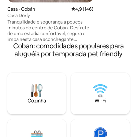
respirável. ¡Fuja p
campo e desfrute
Casa ⋅ Cobán
4,9 de uma avaliação média de 
4,9 (146)
e confortáveis. Aproveite trilhas, áreas
Casa Dorly
de piquenique e a
Tranquilidade e segurança a poucos
de fogueira. Com 
minutos do centro de Cobán. Desfrute
em um ambiente tr
de uma estadia confortável, segura e
acolhedor, é o luga
limpa nesta casa aconchegante
memórias especiais
Coban: comodidades populares para
localizada em um residencial privado
estadia!
com segurança 24h, ideal para quem
aluguéis por temporada pet friendly
procura tranquilidade sem sair da
cidade. Localizado a 1 minuto do
Balneário Talpetate, a 2 minutos do
maior mercado de Alta Verapaz e a 3
minutos do maior centro comercial de
Alta Verapaz Plaza Magdalena, fácil
acesso a restaurantes, bancos,
supermercados, atrações turísticas e
Cozinha
Wi-Fi
muito mais.