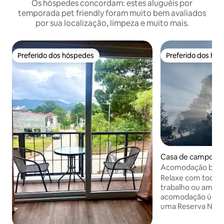
Os hóspedes concordam: estes aluguéis por
temporada pet friendly foram muito bem avaliados
por sua localização, limpeza e muito mais.
Preferido dos hóspedes
Preferido dos hó
Preferido dos hóspedes
Preferido dos hó
Casa de campo ⋅ 
Acomodação boni
natural privada
Relaxe com toda a 
trabalho ou amigo
acomodação única,
uma Reserva Natur
hectares, onde a t