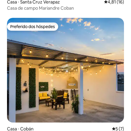
Casa ⋅ Santa Cruz Verapaz
4,81 de uma a
4,81 (16)
Casa de campo Mariandre Coban
Preferido dos hóspedes
Preferido dos hóspedes
Casa ⋅ Cobán
5 de uma 
5 (7)