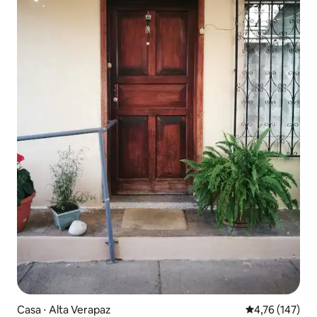
Casa ⋅ Alta Verapaz
4,76 de uma av
4,76 (147)