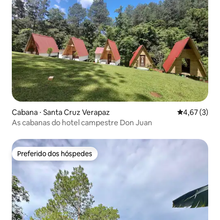
Cabana ⋅ Santa Cruz Verapaz
4,67 de uma 
4,67 (3)
As cabanas do hotel campestre Don Juan
Preferido dos hóspedes
Preferido dos hóspedes