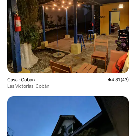
Casa ⋅ Cobán
4,81 de uma a
4,81 (43)
Las Victorias, Cobán