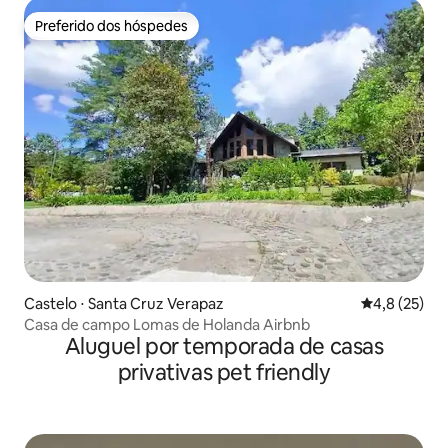
Preferido dos hóspedes
Preferido dos hóspedes
Castelo ⋅ Santa Cruz Verapaz
4,8 de uma a
4,8 (25)
Casa de campo Lomas de Holanda Airbnb
Aluguel por temporada de casas
privativas pet friendly