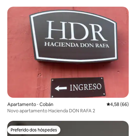
Apartamento ⋅ Cobán
4,58 de uma a
4,58 (66)
Novo apartamento Hacienda DON RAFA 2
Preferido dos hóspedes
Preferido dos hóspedes