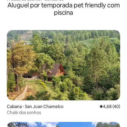
Aluguel por temporada pet friendly com
piscina
Cabana ⋅ San Juan Chamelco
4,68 de uma a
4,68 (40)
Chalé dos sonhos