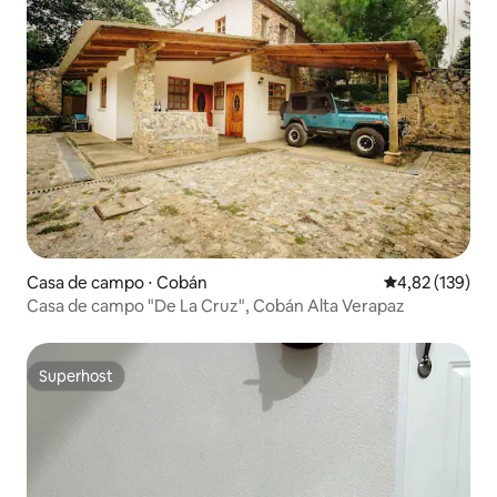
Casa de campo ⋅ Cobán
4,82 de uma av
4,82 (139)
Casa de campo "De La Cruz", Cobán Alta Verapaz
Superhost
Superhost