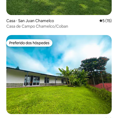
Casa ⋅ San Juan Chamelco
5 de uma a
5 (15)
Casa de Campo Chamelco/Coban
Preferido dos hóspedes
Preferido dos hóspedes