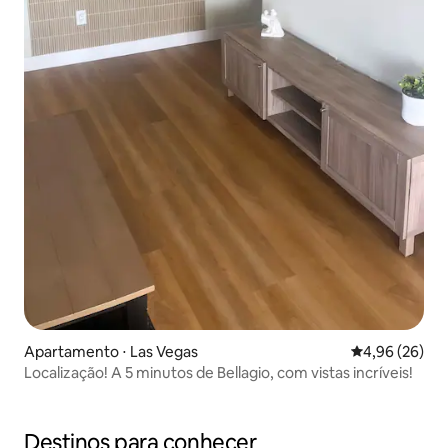
Apartamento ⋅ Las Vegas
4,96 de uma a
4,96 (26)
Localização! A 5 minutos de Bellagio, com vistas incríveis!
Destinos para conhecer