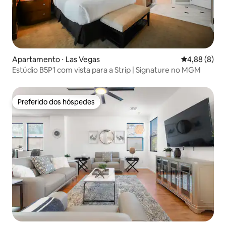
Apartamento ⋅ Las Vegas
4,88 de uma 
4,88 (8)
Estúdio B5P1 com vista para a Strip | Signature no MGM
Preferido dos hóspedes
Preferido dos hóspedes