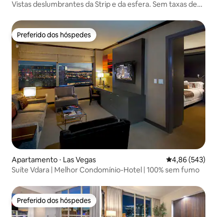
Vistas deslumbrantes da Strip e da esfera. Sem taxas de
resort!
Preferido dos hóspedes
Preferido dos hóspedes
Apartamento ⋅ Las Vegas
4,86 de uma ava
4,86 (543)
Suíte Vdara | Melhor Condomínio-Hotel | 100% sem fumo
Preferido dos hóspedes
Preferido dos hóspedes