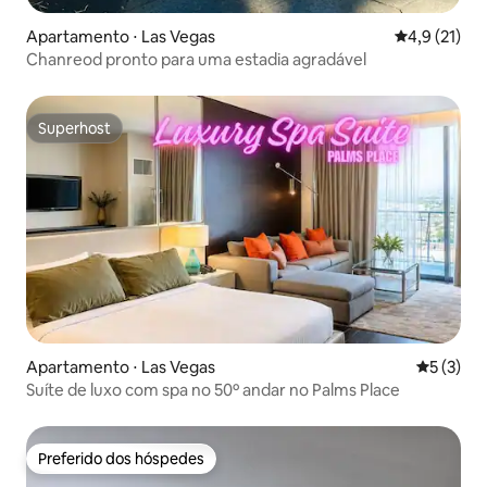
Apartamento ⋅ Las Vegas
4,9 de uma a
4,9 (21)
Chanreod pronto para uma estadia agradável
Superhost
Superhost
Apartamento ⋅ Las Vegas
5 de uma 
5 (3)
Suíte de luxo com spa no 50º andar no Palms Place
Preferido dos hóspedes
Preferido dos hóspedes