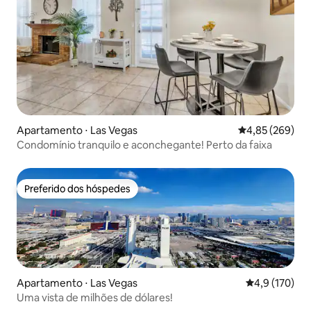
Apartamento ⋅ Las Vegas
4,85 de uma ava
4,85 (269)
Condomínio tranquilo e aconchegante! Perto da faixa
Preferido dos hóspedes
Preferido dos hóspedes
Apartamento ⋅ Las Vegas
4,9 de uma av
4,9 (170)
Uma vista de milhões de dólares!