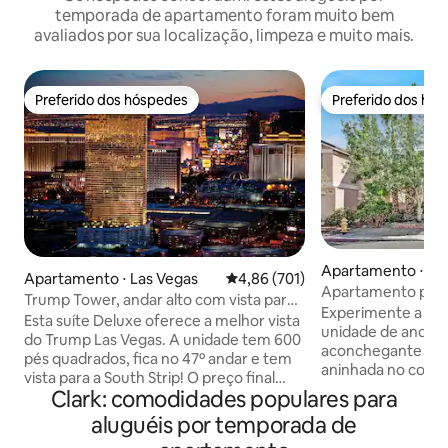
temporada de apartamento foram muito bem
avaliados por sua localização, limpeza e muito mais.
Preferido dos hóspedes
Preferido dos hó
Preferido dos hóspedes
Preferido dos hó
Apartamento ⋅ La
Apartamento ⋅ Las Vegas
4,86 de uma avaliação média de 
4,86 (701)
Apartamento priva
Trump Tower, andar alto com vista para
banheiro no andar
Experimente a tra
a Strip e a esfera
Esta suíte Deluxe oferece a melhor vista
unidade de andar 
do Trump Las Vegas. A unidade tem 600
aconchegante com 
pés quadrados, fica no 47º andar e tem
aninhada no coraç
vista para a South Strip! O preço final
Relaxe no grande 
Clark: comodidades populares para
inclui: imposto, todas as taxas e
churrasqueira, com
estacionamento gratuito com
aluguéis por temporada de
sereno, perfeito 
manobrista, EXCLUINDO a Taxa de
bebidas noturnas.