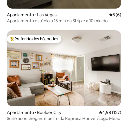
Apartamento ⋅ Las Vegas
5 de uma 
5 (6)
Apartamento estúdio a 15 min da Strip e a 10 min do
aeroporto
Preferido dos hóspedes
Entre os melhores preferidos dos hóspedes
Apartamento ⋅ Boulder City
4,98 de uma av
4,98 (127)
Suíte aconchegante perto da Represa Hoover/Lago Mead