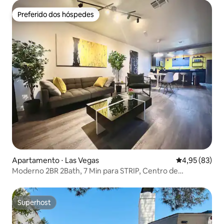
Preferido dos hóspedes
Preferido dos hóspedes
Apartamento ⋅ Las Vegas
4,95 de uma a
4,95 (83)
Moderno 2BR 2Bath, 7 Min para STRIP, Centro de
Convenções
Superhost
Superhost