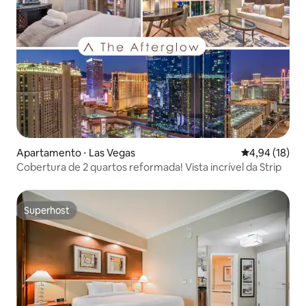
Apartamento ⋅ Las Vegas
4,94 de uma a
4,94 (18)
Cobertura de 2 quartos reformada! Vista incrível da Strip
Superhost
Superhost