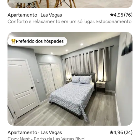
Apartamento ⋅ Las Vegas
4,95 de uma a
4,95 (76)
Conforto e relaxamento em um só lugar. Estacionamento
Preferido dos hóspedes
Entre os melhores preferidos dos hóspedes
Apartamento ⋅ Las Vegas
4,96 de uma a
4,96 (24)
Cozy Nest • Perto da Las Vegas Blvd