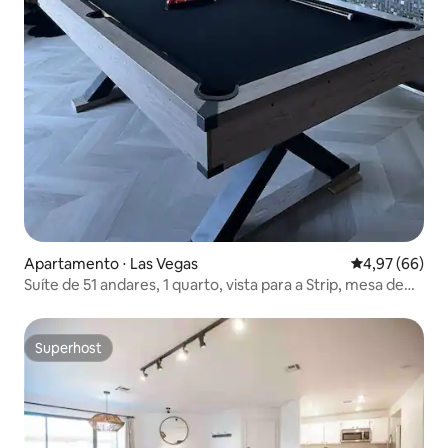
Apartamento ⋅ Las Vegas
4,97 de uma a
4,97 (66)
Suíte de 51 andares, 1 quarto, vista para a Strip, mesa de
bilhar, acomoda 6 pessoas
Superhost
Superhost