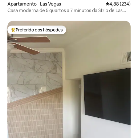
Apartamento ⋅ Las Vegas
4,88 de uma ava
4,88 (234)
Casa moderna de 5 quartos a 7 minutos da Strip de Las
Vegas!
Preferido dos hóspedes
Entre os melhores preferidos dos hóspedes