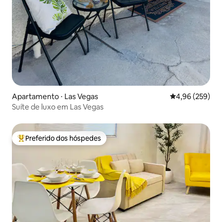
Apartamento ⋅ Las Vegas
4,96 de uma ava
4,96 (259)
Suíte de luxo em Las Vegas
Preferido dos hóspedes
Entre os melhores preferidos dos hóspedes