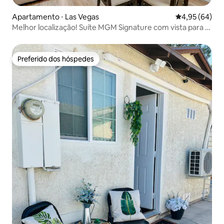
Apartamento ⋅ Las Vegas
4,95 de uma a
4,95 (64)
Melhor localização! Suíte MGM Signature com vista para o
Sphere
Preferido dos hóspedes
Preferido dos hóspedes