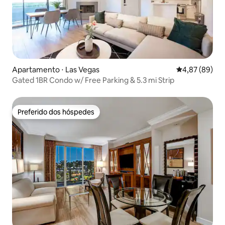
Apartamento ⋅ Las Vegas
4,87 de uma a
4,87 (89)
Gated 1BR Condo w/ Free Parking & 5.3 mi Strip
Preferido dos hóspedes
Preferido dos hóspedes