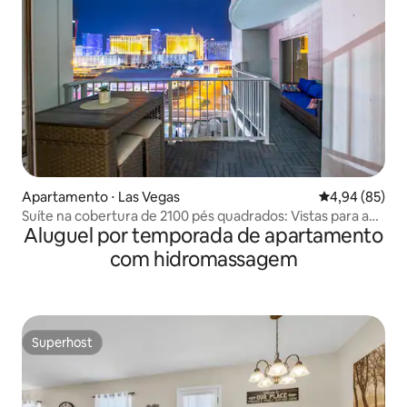
Apartamento ⋅ Las Vegas
4,94 de uma a
4,94 (85)
Suíte na cobertura de 2100 pés quadrados: Vistas para a
Aluguel por temporada de apartamento
Strip! PISCINA ACADEMIA
com hidromassagem
Superhost
Superhost