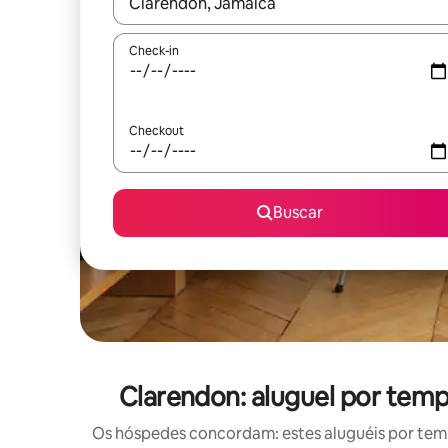
Quando os resultados estiverem disponíveis, expl
Check-in
Checkout
Buscar
Clarendon: aluguel por te
Os hóspedes concordam: estes aluguéis por tem