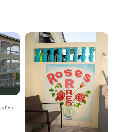
ções
May Pen