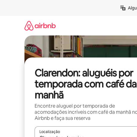
Pular
Algu
para
o
conteúdo
Clarendon: aluguéis por
temporada com café da
manhã
Encontre aluguel por temporada de
acomodações incríveis com café da manhã n
Airbnb e faça sua reserva
Localização