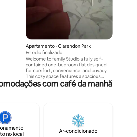
o casais,
tes de
as).
odem ser
Apartamento ⋅ Clarendon Park
Estúdio finalizado
Welcome to family Studio a fully self-
contained one-bedroom flat designed
for comfort, convenience, and privacy.
This cozy space features a spacious
acomodações com café da manhã
bedroom, comfortable living area,
private bathroom, and a fully equipped
kitchen with everything needed for
short or extended stays. Guests can
enjoy Wi-Fi, TV, secure surroundings, and
easy access to nearby shops,
restaurants, and transportation. Ideal for
solo travellers, couples, or business
ionamento
guests looking for comfort
Ar-condicionado
to no local