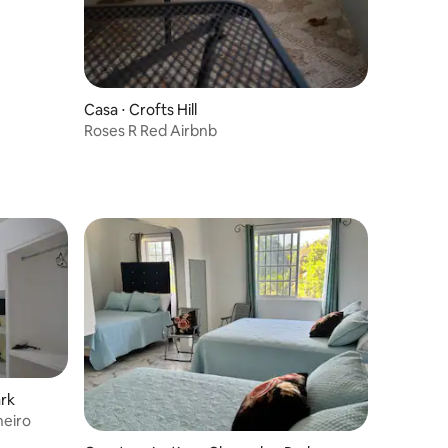
Casa ⋅ Crofts Hill
Roses R Red Airbnb
ark
heiro