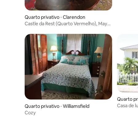
Quarto privativo ⋅ Clarendon
Castle da Rest (Quarto Vermelho), May
Pen, Clarendon, JA
Quarto pr
Casa de l
Quarto privativo ⋅ Williamsfield
família
Cozy