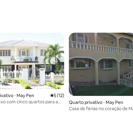
ivativo ⋅ May Pen
5 de uma avaliação média de 5, 12 avalia
5 (12)
uxo com cinco quartos para a
Quarto privativo ⋅ May Pen
Casa de férias no coração de 