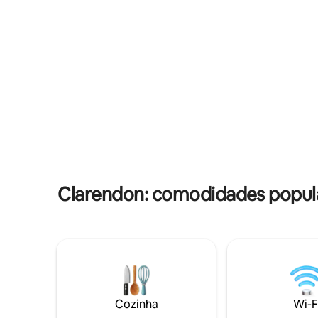
precisa para uma visita relaxante e
um hósped
agradável. Área de estar em plano
de quarto
aberto: inclui todos os lençóis que você
Localizad
precisa para tornar sua estadia
do famoso
confortável. Kitchenette: equipada com
Ideal par
eletrodomésticos essenciais. Wi-Fi de
fazem neg
alta velocidade: mantenha-se conectado
May Pen e Mande
durante toda a sua visita. Varandas na
carro de 
frente e atrás: curta as lindas vistas para
Patterson
as montanhas de ambas as varandas.
Clarendon: comodidades popul
Cozinha
Wi-F