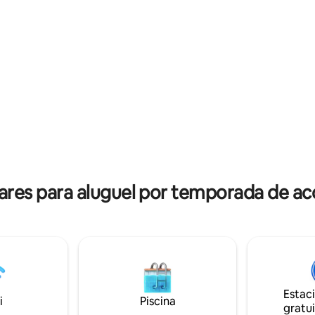
uma variedade de pessoas, com
e e US $ 5 para cada hóspede
aventureiros individuais, viajan
 adicional, segurança 24 horas.
negócios e famílias (com crianç
o no centro da Jamaica, perto
Passeios e excursões diários p
 banho mineral do Rio Milk.
organizados. Café da manhã disponível
a executivos de negócios que
(condições aplicáveis)
ócios no centro da Jamaica,
ville. 30 minutos de
Kingston pela rodovia PJ
 e 30 minutos até Mandeville
ares para aluguel por temporada de 
Estac
i
Piscina
gratui