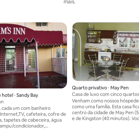
mais.
Quarto privativo ⋅ May Pen
Casa de luxo com cinco quartos
 hotel ⋅ Sandy Bay
família
Venham como nossos hóspedes
nn
como uma família. Esta casa fica perto do
, cada um com banheiro
centro da cidade de May Pen (5
 Internet,TV, cafeteira, cofre de
e de Kingston (40 minutos). Você poderá
, tapetes de cabeceira, água
usufruir da casa luxuosa e da v
xampu/condicionador,
panorâmica com acesso privati
e corporal, cama tamanho
quarto. Evans Heights é adequado para
fé da manhã jamaicano para