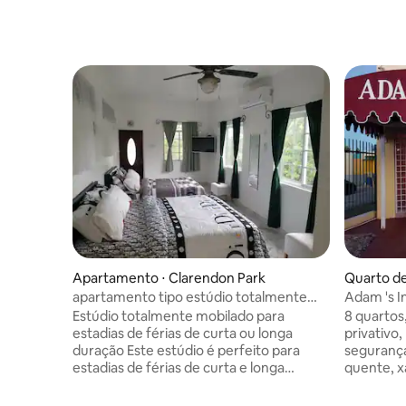
Apartamento ⋅ Clarendon Park
Quarto de
apartamento tipo estúdio totalmente
Adam 's I
mobiliado.
Estúdio totalmente mobilado para
8 quartos
estadias de férias de curta ou longa
privativo,
duração Este estúdio é perfeito para
segurança
estadias de férias de curta e longa
quente, 
duração, oferecendo todo o conforto,
hidratant
segurança e comodidades de que você
queen, ca