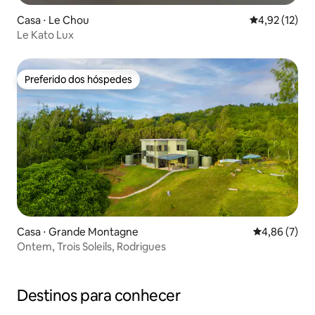
Casa ⋅ Le Chou
4,92 de uma a
4,92 (12)
Le Kato Lux
Preferido dos hóspedes
Preferido dos hóspedes
Casa ⋅ Grande Montagne
4,86 de uma 
4,86 (7)
Ontem, Trois Soleils, Rodrigues
Destinos para conhecer