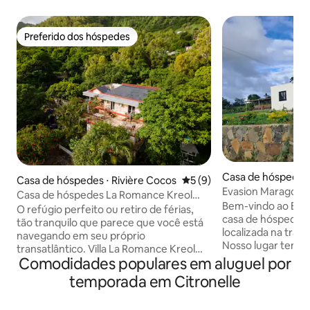
Preferido dos hóspedes
Preferido dos hóspedes
Casa de hóspedes 
Casa de hóspedes ⋅ Rivière Cocos
5 de uma avaliação média d
5 (9)
Evasion Maragon -
Casa de hóspedes La Romance Kreol
Rodrigues
Bem-vindo ao Eva
(Apartamento inteiro)
O refúgio perfeito ou retiro de férias,
casa de hóspedes 
tão tranquilo que parece que você está
localizada na tranq
navegando em seu próprio
Nosso lugar tem o
transatlântico. Villa La Romance Kreol
Tombeau Maragon,
Comodidades populares em aluguel por
uma casa de férias confortável e
natural nas proxi
elegantemente mobiliada, totalmente
temporada em Citronelle
para caminhadas cu
equipada, situada no magnífico vale de
amantes da natureza. Fuja 
Riviere Coco, uma vila romântica que faz