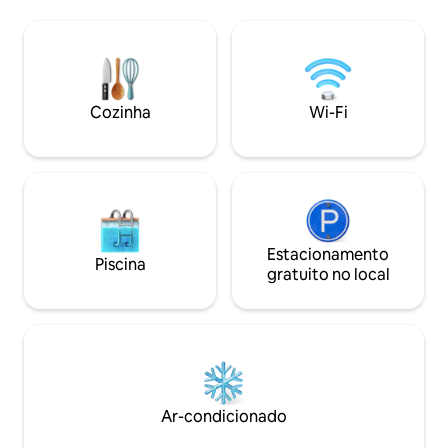
tranquilidade no 
fronteira com a costa leste da Ilha
perfeitamente sit
Rodrigues. Pessoas de todo o mundo
tranquilo com vis
vêm aqui para uma estadia para a
mar, das montanhas
atmosfera tranquila, ponto de kitesurf
você está procura
nas proximidades, caminhadas, praias de
charme de Rodrigue
areia, mergulho com snorkel, mergulho
Cozinha
Wi-Fi
em casa aqui.
e outras atividades encantadoras.
Estacionamento
Piscina
gratuito no local
Ar-condicionado