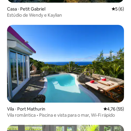
Casa ⋅ Petit Gabriel
5 de uma 
5 (6)
Estúdio de Wendy e Kaylian
Vila ⋅ Port Mathurin
4,76 de uma a
4,76 (55)
Vila romântica • Piscina e vista para o mar, Wi-Fi rápido