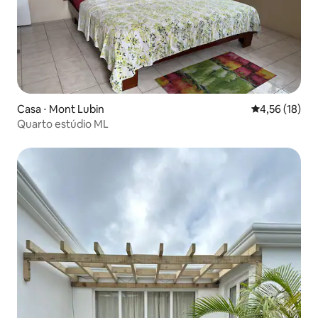
Casa ⋅ Mont Lubin
4,56 de uma a
4,56 (18)
Quarto estúdio ML