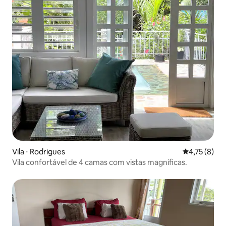
Vila ⋅ Rodrigues
4,75 de uma 
4,75 (8)
Vila confortável de 4 camas com vistas magníficas.