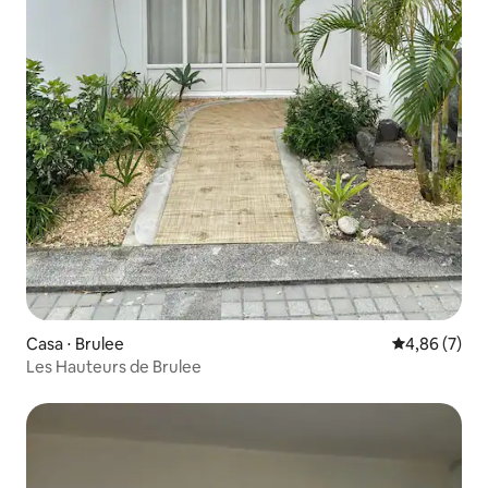
Casa ⋅ Brulee
4,86 de uma 
4,86 (7)
Les Hauteurs de Brulee