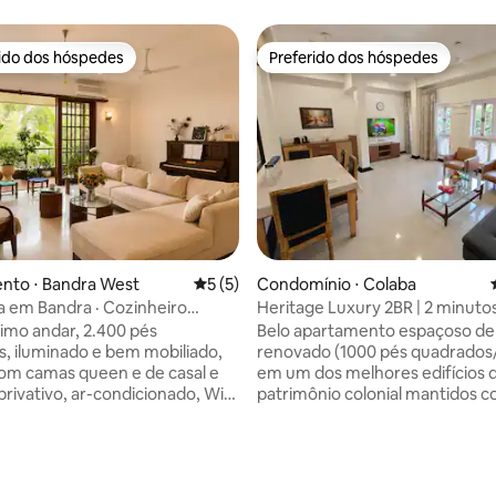
rido dos hóspedes
Preferido dos hóspedes
 melhores preferidos dos hóspedes
Preferido dos hóspedes
nto ⋅ Bandra West
5 de uma avaliação média de 5, 5 avalia
5 (5)
Condomínio ⋅ Colaba
 em Bandra · Cozinheiro
Heritage Luxury 2BR | 2 minuto
 · Terraço amplo
Gateway e do Taj
timo andar, 2.400 pés
Belo apartamento espaçoso de 
, iluminado e bem mobiliado,
renovado (1000 pés quadrados
om camas queen e de casal e
em um dos melhores edifícios 
privativo, ar-condicionado, Wi-
patrimônio colonial mantidos c
 Mbps e energia de reserva.
para o icônico hotel Taj @ Cola
um terraço envolvente com
fica a 50 metros de distância. O Portal da
ropicais, por onde passam
Índia fica a 300 metros a pé e o
média de 5, 14 avaliações
es. Nosso cozinheiro
shopping @ Colaba Causeway fi