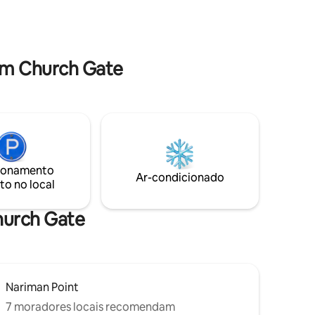
cuidadosamente equipada até a
batível e
segurança 24h. Desfrute de uma
ncantador
localização privilegiada na cidade,
 alta
complementada por comodidades
premium que fazem você se sentir
em Church Gate
 viajantes
perfeitamente em casa.
ionamento
Ar-condicionado
to no local
Church Gate
Nariman Point
7 moradores locais recomendam