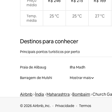
R$ 246
R$ 215
R$ 169
Preço
médio
25 °C
25 °C
27 °C
Temp.
média
Destinos para conhecer
Principais pontos turísticos por perto
Praia de Alibaug
Ilha Madh
Barragem de Mulshi
Mostrar mais
Airbnb
Índia
Maharashtra
Bombaim
Church Ga
© 2026 Airbnb, Inc.
Privacidade
Termos