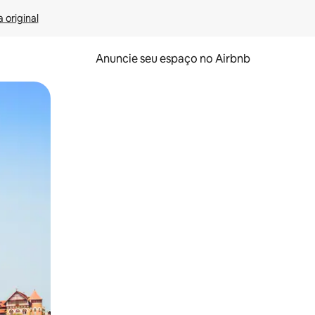
 original
Anuncie seu espaço no Airbnb
 deslizando o dedo na tela.