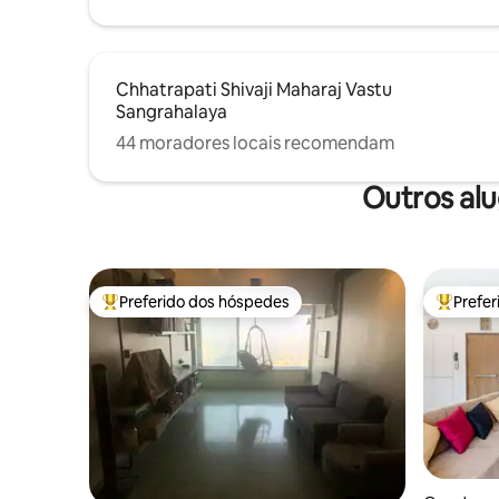
Chhatrapati Shivaji Maharaj Vastu
Sangrahalaya
44 moradores locais recomendam
Outros al
Preferido dos hóspedes
Prefe
Entre os melhores preferidos dos hóspedes
Entre os