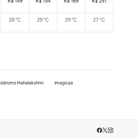
R$ 149
R$ 154
R$ 169
R$ 251
28 °C
29 °C
29 °C
27 °C
pódromo Mahalakshmi
Imagicaa