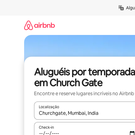
Pular
Algu
para
o
conteúdo
Aluguéis por temporada
em Church Gate
Encontre e reserve lugares incríveis no Airbnb
Localização
Quando os resultados estiverem disponíveis, expl
Check-in