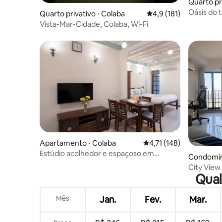
Quarto pr
Oásis do 
Quarto privativo ⋅ Colaba
4,9 de uma avaliação m
4,9 (181)
Vista-Mar-Cidade, Colaba, Wi-Fi
Apartamento ⋅ Colaba
4,71 de uma avaliação m
4,71 (148)
Estúdio acolhedor e espaçoso em
Condomíni
Colaba!
City View
Qual
Mês
Jan.
Fev.
Mar.