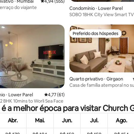
ivativo ⋅ Mumbai
4,94 de uma avaliação média de 5, 555 avalia
4,94 (555)
terraço do viajante
édia de 5, 181 avaliações
Condomínio ⋅ Lower Parel
SOBO 1BHK City View Smart TV
Localização
Preferido dos hóspedes
Preferido dos hóspedes
Quarto privativo ⋅ Girgaon
Casa de família atemporal no su
édia de 5, 148 avaliações
Mumbai
o ⋅ Lower Parel
4,77 de uma avaliação média de 5, 61 avalia
4,77 (61)
 2 BHK 10mins to Worli Sea Face
 é a melhor época para visitar Church 
Abr.
Mai.
Jun.
Jul.
Ago.