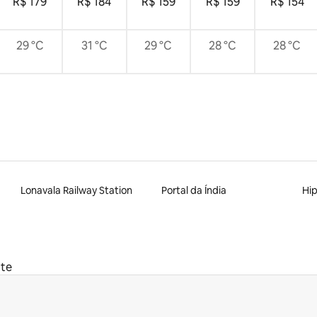
R$ 179
R$ 184
R$ 159
R$ 159
R$ 154
29 °C
31 °C
29 °C
28 °C
28 °C
Lonavala Railway Station
Portal da Índia
Hi
te