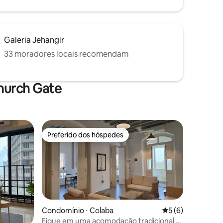
Galeria Jehangir
33 moradores locais recomendam
hurch Gate
Preferido dos hóspedes
Preferido dos hóspedes
Condomínio ⋅ Colaba
5 de uma avaliaçã
5 (6)
Fique em uma acomodação tradicional e