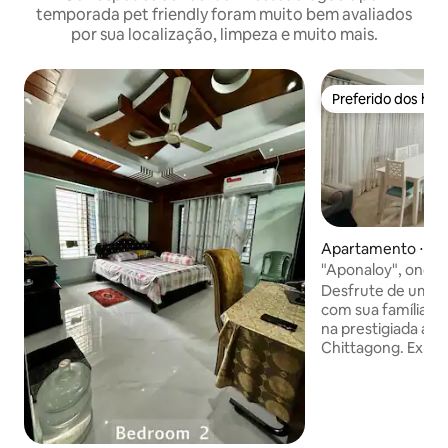
temporada pet friendly foram muito bem avaliados
por sua localização, limpeza e muito mais.
Preferido dos hó
Preferido dos hó
Apartamento ⋅ Ch
"Aponaloy", onde o
em Chittagong
Desfrute de uma e
com sua família no
na prestigiada áre
Chittagong. Expe
conveniência da v
ambiente tranquil
apartamento espa
uma grande área d
cozinha totalment