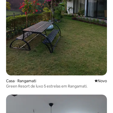
Casa ⋅ Rangamati
Novo lugar
Novo
Green Resort de luxo 5 estrelas em Rangamati.