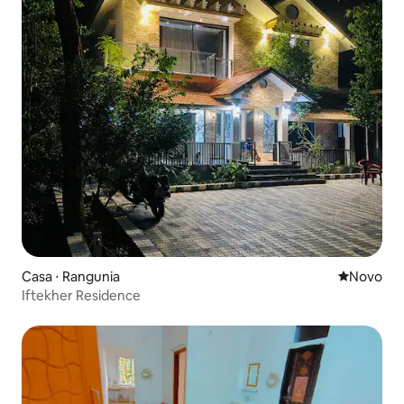
Casa ⋅ Rangunia
Novo lugar
Novo
Iftekher Residence