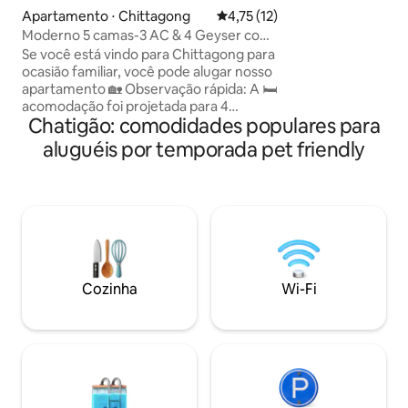
comodidades moder
Apartamento ⋅ Chittagong
4,75 de uma avaliação média de
4,75 (12)
ar-condicionado, T
Moderno 5 camas-3 AC & 4 Geyser com
elevador, gás, es
Cozinha de Jantar
Se você está vindo para Chittagong para
segurança 24h. Se
ocasião familiar, você pode alugar nosso
motorista estão d
apartamento 🏡 Observação rápida: A 🛏️
solicitação. A est
acomodação foi projetada para 4
privilégios.
Chatigão: comodidades populares para
hóspedes ou uma família de 6 a 8
pessoas. 🚱 Água potável e comida não
aluguéis por temporada pet friendly
inclusas, mas facilmente
encomendáveis através do zelador. ❄️ 2
quartos têm ar condicionado com camas
king; 1 cama king + 1 cama de solteiro
sem ar condicionado — mas o clima
permanece fresco. 💡 Você pode passar
o tempo em família na sala de jantar e na
sala de TV. 🛁 4 banheiros: 1 banheira, 2
Cozinha
Wi-Fi
completos, 1 lavabo disponível. 🌊 Ótima
vista para o mar do terraço
Estacionamento 🚙 gratuito!