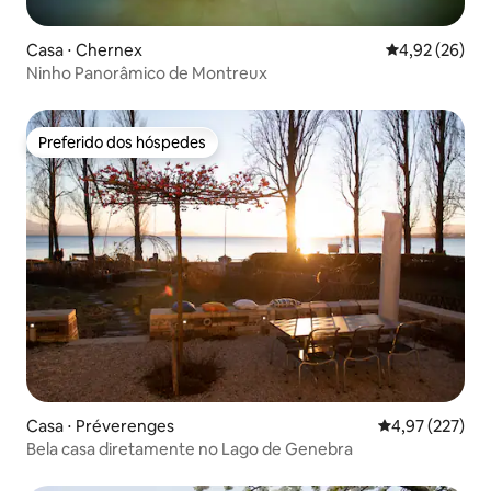
Casa ⋅ Chernex
4,92 de uma a
4,92 (26)
Ninho Panorâmico de Montreux
Preferido dos hóspedes
Preferido dos hóspedes
Casa ⋅ Préverenges
4,97 de uma av
4,97 (227)
Bela casa diretamente no Lago de Genebra