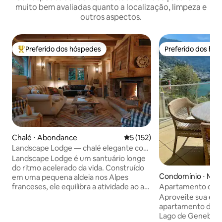
muito bem avaliadas quanto a localização, limpeza e
outros aspectos.
Preferido dos hóspedes
Preferido dos hó
Entre os melhores preferidos dos hóspedes
Preferido dos hó
Chalé ⋅ Abondance
5 de uma avaliação média de 
5 (152)
Landscape Lodge — chalé elegante com
vista incrível
Landscape Lodge é um santuário longe
do ritmo acelerado da vida. Construído
Condomínio ⋅ Mon
em uma pequena aldeia nos Alpes
franceses, ele equilibra a atividade ao ar
Apartamento com v
livre com o descanso e o retiro. Seus
Montreux – Réside
Aproveite sua est
interiores combinam acabamentos
apartamento de 7
elegantes e modernos com toques
Lago de Genebra,