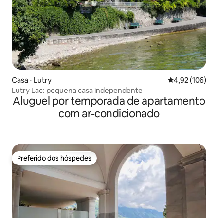
Casa ⋅ Lutry
4,92 de uma av
4,92 (106)
Lutry Lac: pequena casa independente
Aluguel por temporada de apartamento
com ar-condicionado
Preferido dos hóspedes
Preferido dos hóspedes