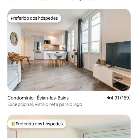
Preferido dos hóspedes
Preferido dos hóspedes
Condomínio ⋅ Évian-les-Bains
4,91 de uma av
4,91 (169)
Excepcional, vista direta para o lago
Preferido dos hóspedes
Entre os melhores preferidos dos hóspedes