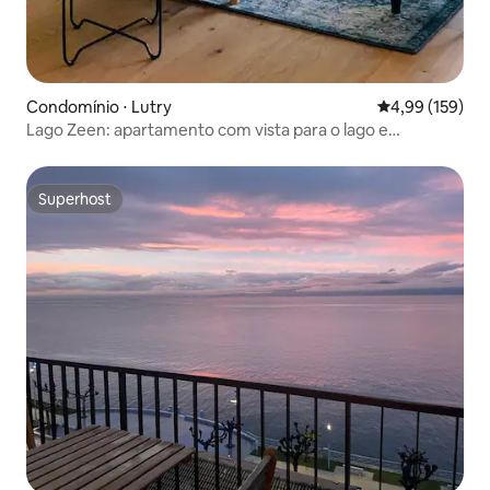
Condomínio ⋅ Lutry
4,99 de uma av
4,99 (159)
Lago Zeen: apartamento com vista para o lago e
estacionamento gratuito
Superhost
Superhost