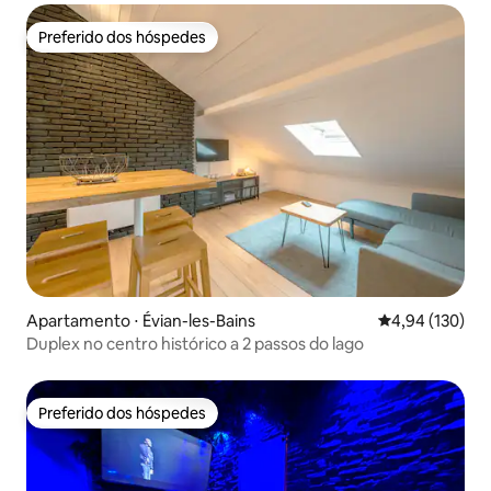
Preferido dos hóspedes
Preferido dos hóspedes
Apartamento ⋅ Évian-les-Bains
4,94 de uma av
4,94 (130)
Duplex no centro histórico a 2 passos do lago
Preferido dos hóspedes
Preferido dos hóspedes