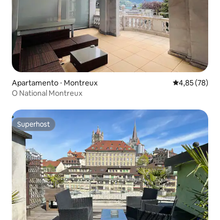
Apartamento ⋅ Montreux
4,85 de uma a
4,85 (78)
O National Montreux
Superhost
Superhost