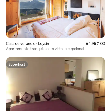
Casa de veraneio ⋅ Leysin
4,96 de uma av
4,96 (138)
Apartamento tranquilo com vista excepcional
Superhost
Superhost