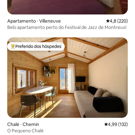
Apartamento ⋅ Villeneuve
4,8 de uma av
4,8 (220)
Belo apartamento perto do Festival de Jazz de Montreux!
Preferido dos hóspedes
Entre os melhores preferidos dos hóspedes
Chalé ⋅ Chemin
4,99 de uma av
4,99 (132)
O Pequeno Chalé