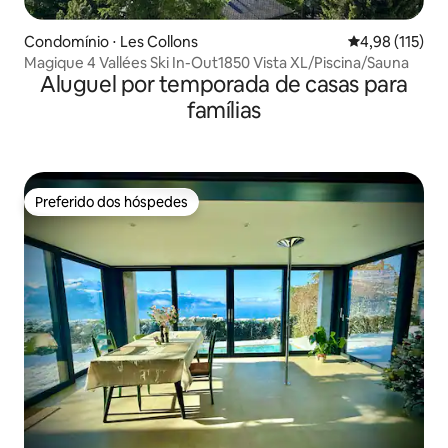
Condomínio ⋅ Les Collons
4,98 de uma av
4,98 (115)
Magique 4 Vallées Ski In-Out1850 Vista XL/Piscina/Sauna
Aluguel por temporada de casas para
famílias
Preferido dos hóspedes
Preferido dos hóspedes