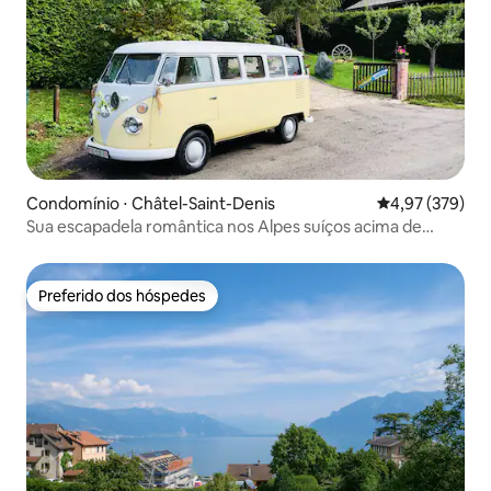
Condomínio ⋅ Châtel-Saint-Denis
4,97 de uma av
4,97 (379)
Sua escapadela romântica nos Alpes suíços acima de
Vevey
Preferido dos hóspedes
Preferido dos hóspedes