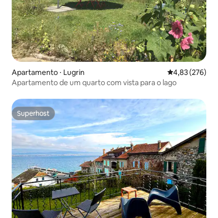
Apartamento ⋅ Lugrin
4,83 de uma av
4,83 (276)
Apartamento de um quarto com vista para o lago
Superhost
Superhost