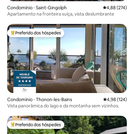
Condomínio ⋅ Saint-Gingolph
4,88 de uma av
4,88 (274)
Apartamento na fronteira suíça, vista deslumbrante
Preferido dos hóspedes
Entre os melhores preferidos dos hóspedes
Condomínio ⋅ Thonon-les-Bains
4,98 de uma av
4,98 (124)
Vista panorâmica do lago e da montanha sem vizinhos.
Preferido dos hóspedes
Entre os melhores preferidos dos hóspedes