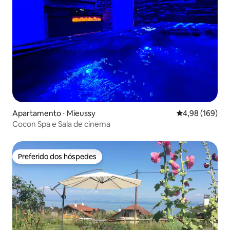
Apartamento ⋅ Mieussy
4,98 de uma av
4,98 (169)
Cocon Spa e Sala de cinema
Preferido dos hóspedes
Preferido dos hóspedes