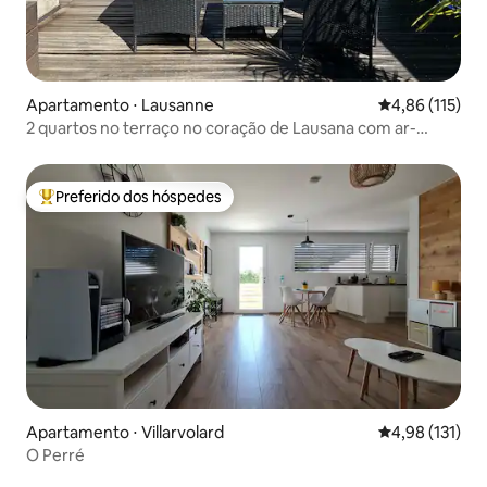
Apartamento ⋅ Lausanne
4,86 de uma av
4,86 (115)
2 quartos no terraço no coração de Lausana com ar-
condicionado
Preferido dos hóspedes
Entre os melhores preferidos dos hóspedes
Apartamento ⋅ Villarvolard
4,98 de uma av
4,98 (131)
O Perré