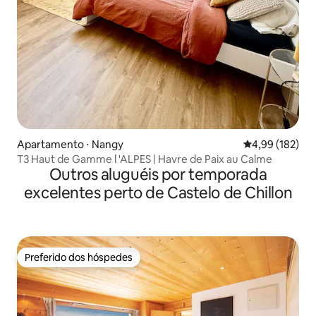
Apartamento ⋅ Nangy
4,99 de uma av
4,99 (182)
T3 Haut de Gamme l 'ALPES | Havre de Paix au Calme
Outros aluguéis por temporada
excelentes perto de Castelo de Chillon
Preferido dos hóspedes
Preferido dos hóspedes