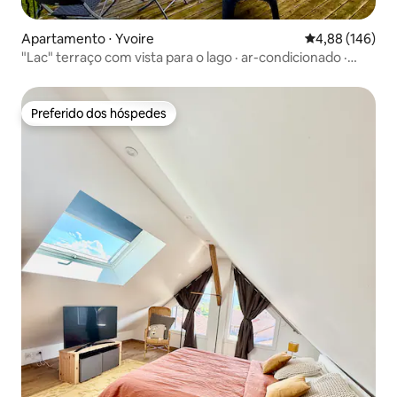
Apartamento ⋅ Yvoire
4,88 de uma av
4,88 (146)
"Lac" terraço com vista para o lago · ar-condicionado ·
estacionamento privativo
Preferido dos hóspedes
Preferido dos hóspedes