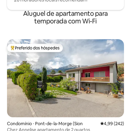
Aluguel de apartamento para
temporada com Wi-Fi
Preferido dos hóspedes
Entre os melhores preferidos dos hóspedes
Condomínio ⋅ Pont-de-la-Morge (Sion
4,99 de uma ava
4,99 (242)
Chez Annelise apartamento de 2 quartos