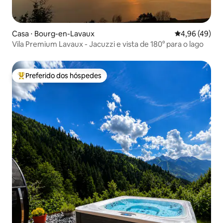
Casa ⋅ Bourg-en-Lavaux
4,96 de uma a
4,96 (49)
Vila Premium Lavaux - Jacuzzi e vista de 180° para o lago
Preferido dos hóspedes
Entre os melhores preferidos dos hóspedes