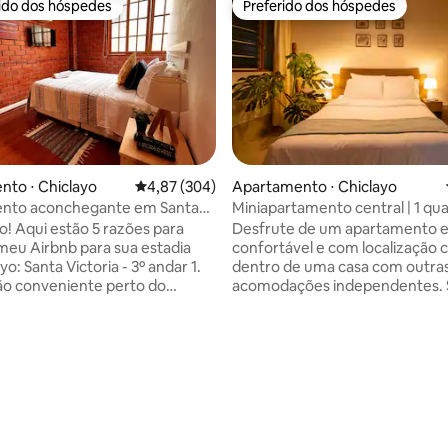
rido dos hóspedes
Preferido dos hóspedes
 melhores preferidos dos hóspedes
Preferido dos hóspedes
to ⋅ Chiclayo
4,87 de uma avaliação média de 5, 304 avalia
4,87 (304)
Apartamento ⋅ Chiclayo
nto aconchegante em Santa
Miniapartamento central | 1 qua
Cozinha
! Aqui estão 5 razões para
Desfrute de um apartamento e
meu Airbnb para sua estadia
confortável e com localização c
o: Santa Victoria - 3º andar 1.
dentro de uma casa com outra
ão conveniente perto do
acomodações independentes. Situado
, bancos, restaurantes e
no centro da cidade, a 2 minuto
enters - Santa Victoria 2.
Plaza e do Open Plaza, a 5 minu
 área comum com jardim e
centro de Chiclayo e do aeropo
 Internet. 3. Espaço impecável
minutos de Pimentel. Perfeito para
média de 5, 32 avaliações
para o seu conforto. 4.
viajantes, casais ou nômades dig
 pronto para ajudar você. 5.
Possui 1 quarto com cama quee
s suas necessidades antes e
uma cozinha totalmente equi
ique à vontade para
área de jantar, um banheiro priv