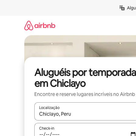
Pular
Algu
para
o
conteúdo
Aluguéis por temporada
em Chiclayo
Encontre e reserve lugares incríveis no Airbnb
Localização
Quando os resultados estiverem disponíveis, expl
Check-in