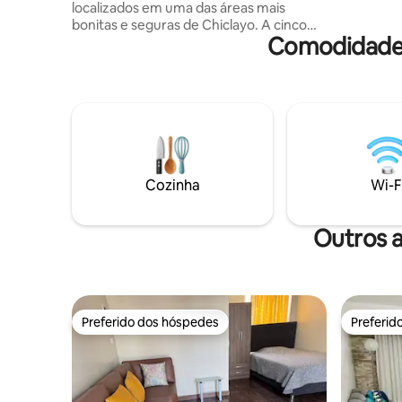
localizados em uma das áreas mais
reservar 
bonitas e seguras de Chiclayo. A cinco
espaço te
Comodidades
minutos do aeroporto, do shopping Real
Plaza e do centro da cidade, a dois
quarteirões do Jockey Club e a uma
curta caminhada do Smart Fit e dos
melhores restaurantes. Temos uma
cama Drimer QUEEN no quarto. Você
terá acesso a Wi-Fi, na sala de estar
temos uma Smart TV e Netflix. A cozinha
está equipada e totalmente abastecida
Cozinha
Wi-F
com utensílios de mesa. Aguardamos
seu contato!
Outros 
Preferido dos hóspedes
Preferid
Preferido dos hóspedes
Preferid