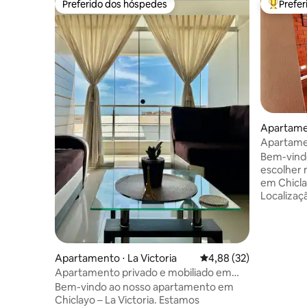
Preferido dos hóspedes
Prefe
Preferido dos hóspedes
Entre os
Apartamen
Apartame
Victoria
Bem-vindo
escolher 
em Chiclay
Localizaç
aeroporto
shopping c
Relaxe na
conexão à
Apartamento ⋅ La Victoria
4,88 de uma avaliação 
4,88 (32)
equipado 
Apartamento privado e mobiliado em
Superhost
condomínio
Bem-vindo ao nosso apartamento em
Atenção à
Chiclayo – La Victoria. Estamos
durante a estadia. F