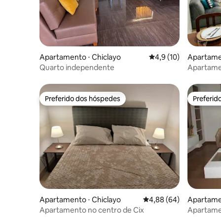
Apartamento ⋅ Chiclayo
4,9 de uma avaliação 
4,9 (10)
Apartamen
Quarto independente
Apartamen
Chiclayo
Preferido dos hóspedes
Preferid
Preferido dos hóspedes
Preferid
Apartamento ⋅ Chiclayo
4,88 de uma avaliação 
4,88 (64)
Apartamen
Apartamento no centro de Cix
Apartamen
projetado