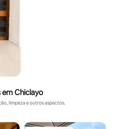
s em Chiclayo
o, limpeza e outros aspectos.
Apartame