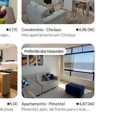
ções
5 de uma avaliação média de 5, 11 avaliações
5 (11)
Condomínio ⋅ Chiclayo
4,96 de uma avaliação
4,96 (56)
sign
Mini apartamento em Chiclayo
Preferido dos hóspedes
Preferido dos hóspedes
ções
5 de uma avaliação média de 5, 4 avaliações
5 (4)
Apartamento ⋅ Pimentel
4,87 de uma avaliação
4,87 (46)
de praia
Pimentel, apto. de frente para o mar,
com calçadão e garagem.