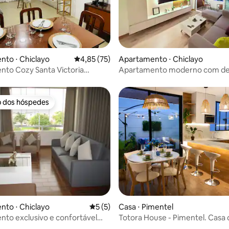
média de 5, 10 avaliações
to ⋅ Chiclayo
4,85 de uma avaliação média de 5, 75 avalia
4,85 (75)
Apartamento ⋅ Chiclayo
to Cozy Santa Victoria
Apartamento moderno com de
sóbrio e acolhedor
o dos hóspedes
o dos hóspedes
média de 5, 64 avaliações
to ⋅ Chiclayo
5 de uma avaliação média de 5, 5 avalia
5 (5)
Casa ⋅ Pimentel
to exclusivo e confortável
Totora House - Pimentel. Casa 
 para você.