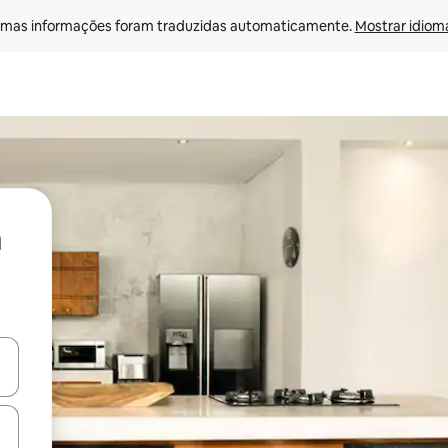
mas informações foram traduzidas automaticamente. 
Mostrar idioma
ore-os usando as seta para cima e para baixo do teclado ou tocando e