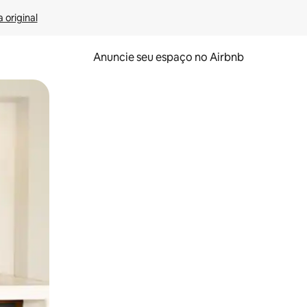
 original
Anuncie seu espaço no Airbnb
 deslizando o dedo na tela.