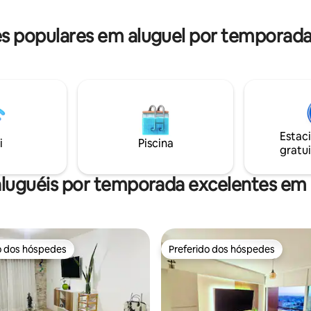
e experimentar tudo o que meu
internet de alta velocidade e 
m a oferecer.
TV de 50”.
 populares em aluguel por temporada
Estac
i
Piscina
gratui
aluguéis por temporada excelentes em 
o dos hóspedes
Preferido dos hóspedes
o dos hóspedes
Preferido dos hóspedes