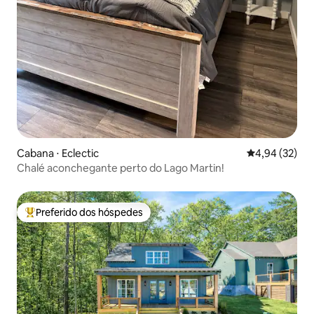
Cabana ⋅ Eclectic
4,94 de uma a
4,94 (32)
Chalé aconchegante perto do Lago Martin!
Preferido dos hóspedes
Entre os melhores preferidos dos hóspedes