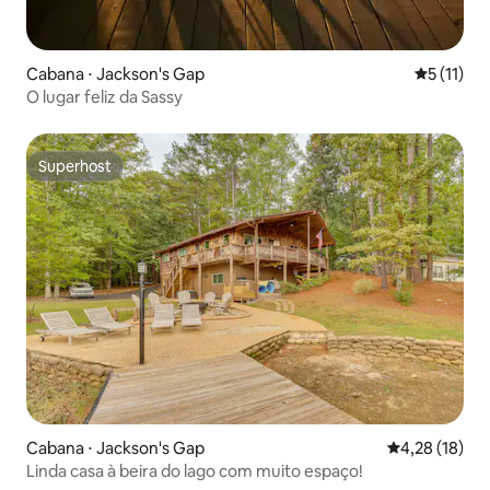
Cabana ⋅ Jackson's Gap
5 de uma a
5 (11)
O lugar feliz da Sassy
Superhost
Superhost
Cabana ⋅ Jackson's Gap
4,28 de uma a
4,28 (18)
Linda casa à beira do lago com muito espaço!