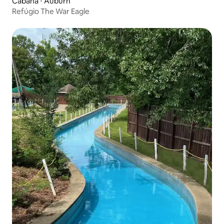
Cabana ⋅ Auburn
Refúgio The War Eagle