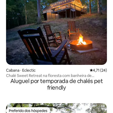
Cabana ⋅ Eclectic
4,71 de uma a
4,71 (24)
Chalé Sweet Retreat na floresta com banheira de
Aluguel por temporada de chalés pet
hidromassagem e animais de estimação permitidos
friendly
Preferido dos hóspedes
Preferido dos hóspedes