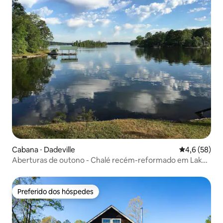
Cabana ⋅ Dadeville
4,6 de uma a
4,6 (58)
Aberturas de outono - Chalé recém-reformado em Lake
Martin
Preferido dos hóspedes
Preferido dos hóspedes