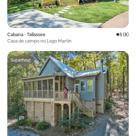
Cabana ⋅ Tallassee
5 de uma 
5 (8)
Casa de campo no Lago Martin
Superhost
Superhost