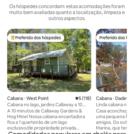
Os hóspedes concordam: estas acomodações foram
muito bem avaliadas quanto a localização, limpeza e
outros aspectos.
Preferido dos hóspedes
Preferido dos hó
Entre os melhores preferidos dos hóspedes
Preferido dos hó
Cabana ⋅ West Point
5 de uma avaliação média de 
5 (118)
Cabana ⋅ Dadevill
Cabana no lago, jardins Callaway a 10
Linda cabana no l
minutos de distância
de Chucks
A 10 minutos de Callaway Gardens &
Casa aconchegante
Hog Mine! Nossa cabana encantadora
uma pequena famíl
fica a 1 quarteirão de um lago
amigos. Do outro 
exclusivo/de propriedade privada
Marina, que tem u
alimentado por nascente! Nosso acesso
restaurante e mús