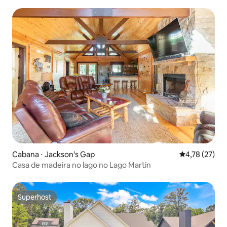
Cabana ⋅ Jackson's Gap
4,78 de uma a
4,78 (27)
Casa de madeira no lago no Lago Martin
Superhost
Superhost