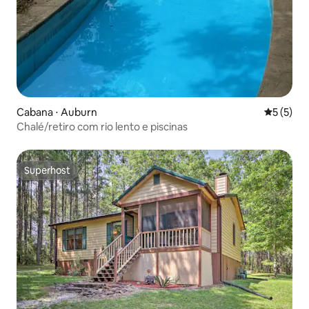
Cabana ⋅ Auburn
5 de uma 
5 (5)
Chalé/retiro com rio lento e piscinas
Superhost
Superhost