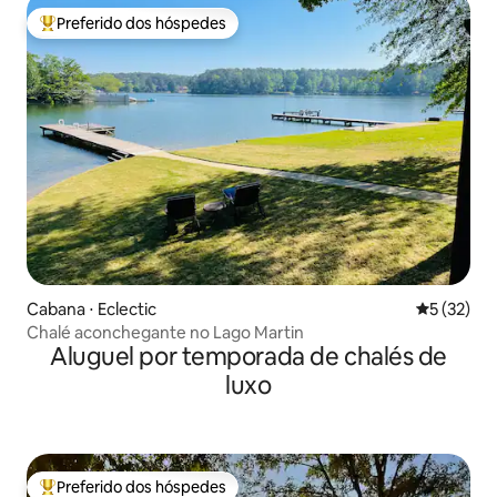
Preferido dos hóspedes
Entre os melhores preferidos dos hóspedes
Cabana ⋅ Eclectic
5 de uma a
5 (32)
Chalé aconchegante no Lago Martin
Aluguel por temporada de chalés de
luxo
Preferido dos hóspedes
Entre os melhores preferidos dos hóspedes