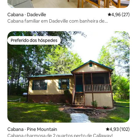
Cabana ⋅ Dadeville
4,96 de uma a
4,96 (27)
Cabana familiar em Dadeville com banheira de
hidromassagem e varanda
Preferido dos hóspedes
Preferido dos hóspedes
Cabana ⋅ Pine Mountain
4,93 de uma av
4,93 (102)
Cabana charmosa de 2 quartos perto de Callaway!