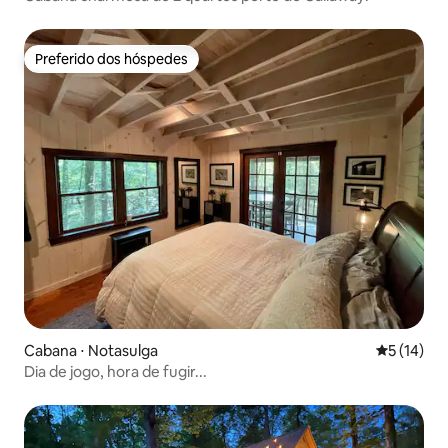
Preferido dos hóspedes
Preferido dos hóspedes
Cabana ⋅ Notasulga
5 de uma a
5 (14)
Dia de jogo, hora de fugir...