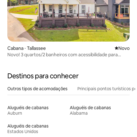
Cabana ⋅ Tallassee
Novo lugar
Novo
Novo! 3 quartos/2 banheiros com acessibilidade para
cadeira de rodas em Lake Martin!
Destinos para conhecer
Outros tipos de acomodações
Principais pontos turísticos po
Aluguéis de cabanas
Aluguéis de cabanas
Auburn
Alabama
Aluguéis de cabanas
Estados Unidos