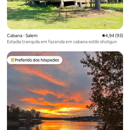
Cabana ⋅ Salem
4,94 de uma a
4,94 (93)
Estadia tranquila em fazenda em cabana estilo shotgun
Preferido dos hóspedes
Entre os melhores preferidos dos hóspedes