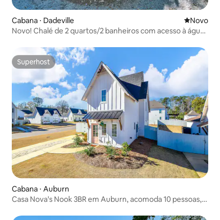
Cabana ⋅ Dadeville
Novo lugar
Novo
Novo! Chalé de 2 quartos/2 banheiros com acesso à água
e ancoradouro para barco!
Superhost
Superhost
Cabana ⋅ Auburn
Casa Nova's Nook 3BR em Auburn, acomoda 10 pessoas,
quintal!