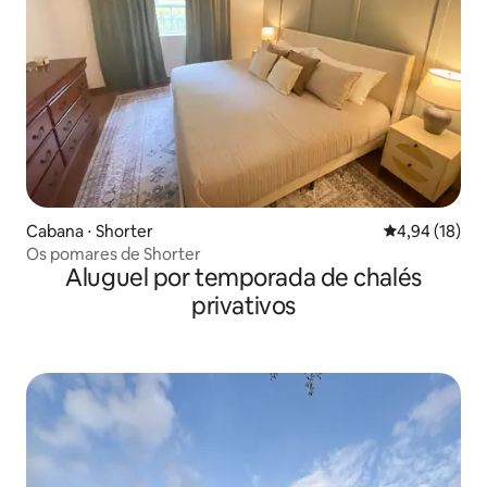
Cabana ⋅ Shorter
4,94 de uma a
4,94 (18)
Os pomares de Shorter
Aluguel por temporada de chalés
privativos