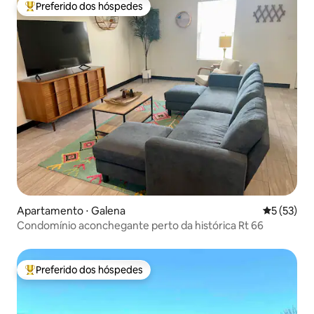
Preferido dos hóspedes
Entre os melhores preferidos dos hóspedes
Apartamento ⋅ Galena
5 de uma a
5 (53)
Condomínio aconchegante perto da histórica Rt 66
Preferido dos hóspedes
Entre os melhores preferidos dos hóspedes