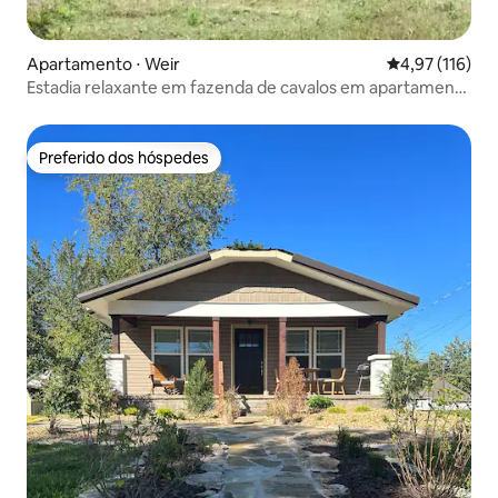
Apartamento ⋅ Weir
4,97 de uma av
4,97 (116)
Estadia relaxante em fazenda de cavalos em apartamento
privado
Preferido dos hóspedes
Preferido dos hóspedes