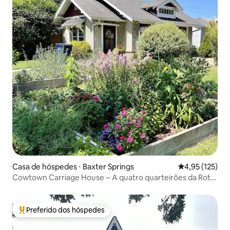
Casa de hóspedes ⋅ Baxter Springs
4,95 de uma av
4,95 (125)
Cowtown Carriage House ~ A quatro quarteirões da Rota
66
Preferido dos hóspedes
Entre os melhores preferidos dos hóspedes