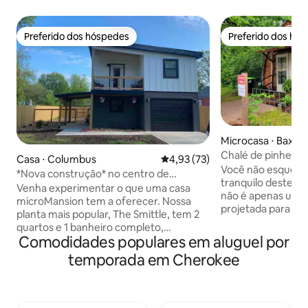
Preferido dos hóspedes
Preferido dos hó
Preferido dos hóspedes
Preferido dos hó
Microcasa ⋅ Baxter
Chalé de pinheiro
Casa ⋅ Columbus
4,93 de uma avaliação média de
4,93 (73)
Você não esquece
*Nova construção* no centro de
tranquilo deste des
Columbus, KS!
Venha experimentar o que uma casa
não é apenas um d
microMansion tem a oferecer. Nossa
projetada para ser
planta mais popular, The Smittle, tem 2
descansar. Fica a 
quartos e 1 banheiro completo,
66, oferece estac
Comodidades populares em aluguel por
acomodando uma família de 4 pessoas
fora da rua. Acomoda 6 pessoas. Tem
confortavelmente! Estacione na
temporada em Cherokee
uma cama queen s
garagem de um único carro e aproveite
tamanho completo
o espaçoso quintal cercado com seus
de tamanho compl
animais de estimação (taxa de animal de
vão adorar! Aceitamos no máximo 2
estimação se aplica). Estamos