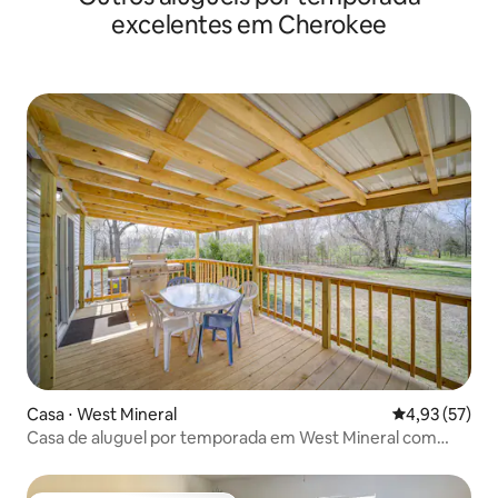
excelentes em Cherokee
Casa ⋅ West Mineral
4,93 de uma a
4,93 (57)
Casa de aluguel por temporada em West Mineral com
lareira!