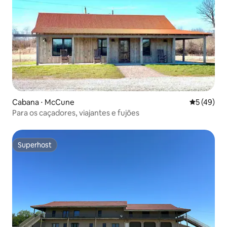
Cabana ⋅ McCune
5 de uma a
5 (49)
Para os caçadores, viajantes e fujões
Superhost
Superhost