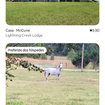
Casa ⋅ McCune
5 de uma 
5 (6)
Lightning Creek Lodge
Preferido dos hóspedes
Preferido dos hóspedes