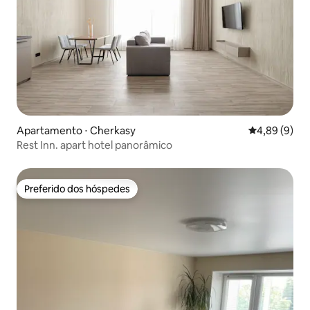
Apartamento ⋅ Cherkasy
4,89 de uma 
4,89 (9)
Rest Inn. apart hotel panorâmico
Preferido dos hóspedes
Preferido dos hóspedes