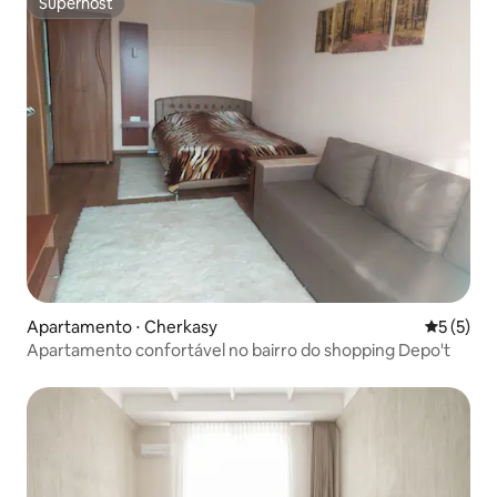
Superhost
Superhost
Apartamento ⋅ Cherkasy
5 de uma 
5 (5)
Apartamento confortável no bairro do shopping Depo't