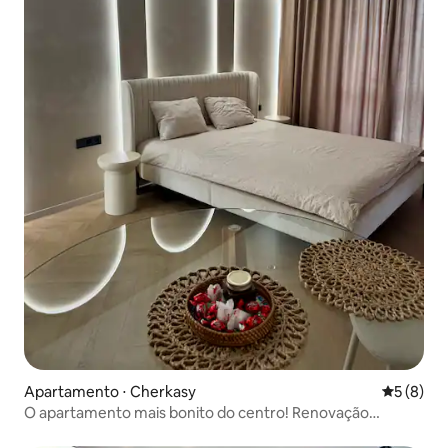
Apartamento ⋅ Cherkasy
5 de uma 
5 (8)
O apartamento mais bonito do centro! Renovação
recente!