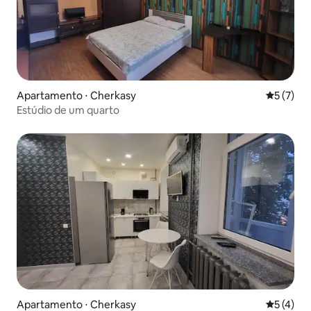
Apartamento ⋅ Cherkasy
5 de uma 
5 (7)
Estúdio de um quarto
Apartamento ⋅ Cherkasy
5 de uma 
5 (4)