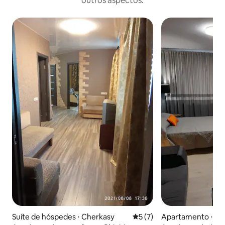
outros aspectos.
Suíte de hóspedes ⋅ Cherkasy
5 de uma avaliação média d
5 (7)
Apartamento ⋅ Ch