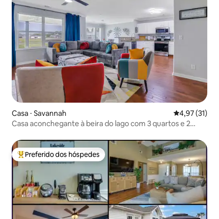
Casa ⋅ Savannah
4,97 de uma a
4,97 (31)
Casa aconchegante à beira do lago com 3 quartos e 2
banheiros
Preferido dos hóspedes
Entre os melhores preferidos dos hóspedes