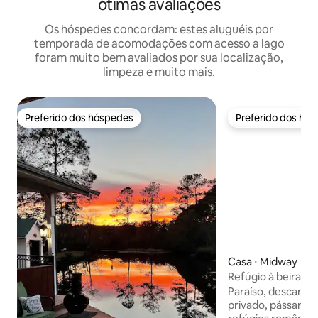
ótimas avaliações
Os hóspedes concordam: estes aluguéis por
temporada de acomodações com acesso a lago
foram muito bem avaliados por sua localização,
limpeza e muito mais.
Preferido dos hóspedes
Preferido dos hó
Preferido dos hóspedes
Preferido dos hó
Casa ⋅ Midway
Refúgio à beira do 
do sol, cercado, c
Paraíso, descanso
privado, pássaros 