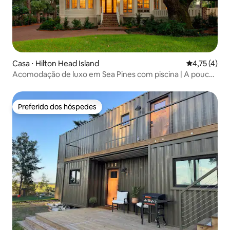
Casa ⋅ Hilton Head Island
4,75 de uma 
4,75 (4)
Acomodação de luxo em Sea Pines com piscina | A poucos
passos da praia | 12
Preferido dos hóspedes
Preferido dos hóspedes