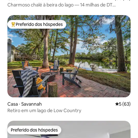
Charmoso chalé à beira do lago — 14 milhas de DT
Savannah
Preferido dos hóspedes
Entre os melhores preferidos dos hóspedes
Casa ⋅ Savannah
5 de uma a
5 (63)
Retiro em um lago de Low Country
Preferido dos hóspedes
Preferido dos hóspedes