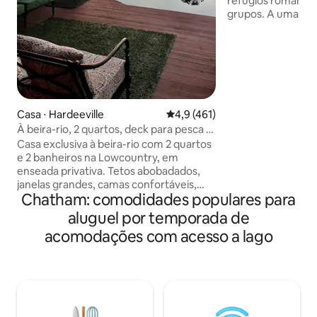
refúgios romântic
grupos. A uma curta distância de 35
minutos de destino
históricos em Sav
apaixonar por este
tranquilo na ilha 
reformada, banhe
e varanda com tel
profundas, doca f
Casa ⋅ Hardeeville
4,9 de uma avaliação média de 
4,9 (461)
lançamento de bar
À beira-rio, 2 quartos, deck para pesca e
distância. Comece
caiaque, a 15 minutos de Savannah
Casa exclusiva à beira-rio com 2 quartos
sol cor-de-rosa e 
e 2 banheiros na Lowcountry, em
pôr do sol vermelh
enseada privativa. Tetos abobadados,
vistas do pântano.
janelas grandes, camas confortáveis,
pesca
Chatham: comodidades populares para
cozinha completa. 6 decks para tomar
sol, fazer churrasco, jantar, pescar no
aluguel por temporada de
cais – vista para a floresta e para as
acomodações com acesso a lago
águas calmas, rodovia visível à direita
(barulho do lado de fora). Arrozais
históricos ao redor — Carolina Gold
Country, arroz transportado por bois e
madeira Sem trilhas, apenas
tranquilidade. 12 min até Savannah, 45