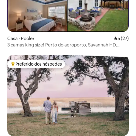
Casa ⋅ Pooler
5 de uma a
5 (27)
3 camas king size! Perto do aeroporto, Savannah HD,
Tybee
Preferido dos hóspedes
Entre os melhores preferidos dos hóspedes