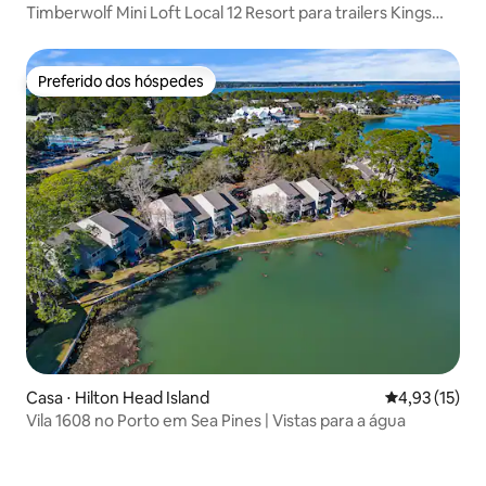
Timberwolf Mini Loft Local 12 Resort para trailers Kings
Ferry
Preferido dos hóspedes
Preferido dos hóspedes
Casa ⋅ Hilton Head Island
4,93 de uma a
4,93 (15)
Vila 1608 no Porto em Sea Pines | Vistas para a água