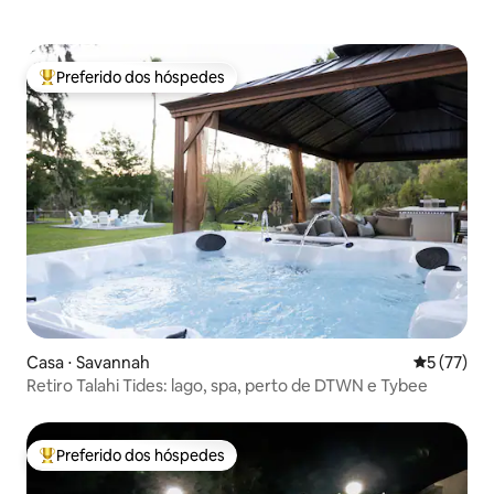
Preferido dos hóspedes
Entre os melhores preferidos dos hóspedes
Casa ⋅ Savannah
5 de uma a
5 (77)
Retiro Talahi Tides: lago, spa, perto de DTWN e Tybee
Preferido dos hóspedes
Entre os melhores preferidos dos hóspedes