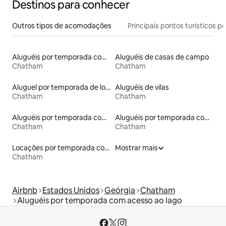
Destinos para conhecer
Outros tipos de acomodações
Principais pontos turísticos po
Aluguéis por temporada com acesso à praia
Aluguéis de casas de campo
Chatham
Chatham
Aluguel por temporada de lofts
Aluguéis de vilas
Chatham
Chatham
Aluguéis por temporada com banheiro para PCD
Aluguéis por temporada com caiaque
Chatham
Chatham
Locações por temporada com piscina
Mostrar mais
Chatham
Airbnb
Estados Unidos
Geórgia
Chatham
Aluguéis por temporada com acesso ao lago