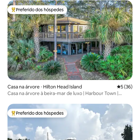
Preferido dos hóspedes
Entre os melhores preferidos dos hóspedes
Casa na árvore ⋅ Hilton Head Island
5 de uma a
5 (36)
Casa na árvore à beira-mar de luxo | Harbour Town |
Piscina
Preferido dos hóspedes
Entre os melhores preferidos dos hóspedes