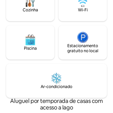
min até Tybee, 15 min até Bluffton, 30
min até Hilton Head. Sem taxa de
Cozinha
Wi-Fi
limpeza. Purificadores de ar. Seu retiro
privativo à beira do rio.
Estacionamento
Piscina
gratuito no local
Ar-condicionado
Aluguel por temporada de casas com
acesso a lago