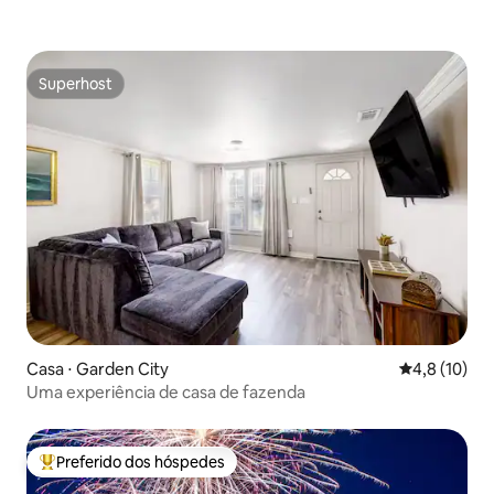
Superhost
Superhost
Casa ⋅ Garden City
4,8 de uma a
4,8 (10)
Uma experiência de casa de fazenda
Preferido dos hóspedes
Entre os melhores preferidos dos hóspedes