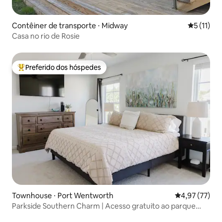
Contêiner de transporte ⋅ Midway
5 de uma a
5 (11)
Casa no rio de Rosie
Preferido dos hóspedes
Entre os melhores preferidos dos hóspedes
Townhouse ⋅ Port Wentworth
4,97 de uma a
4,97 (77)
Parkside Southern Charm | Acesso gratuito ao parque
aquático