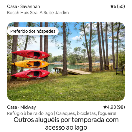
Casa ⋅ Savannah
5 de uma a
5 (50)
Bosch Huis Sea: A Suíte Jardim
Preferido dos hóspedes
Preferido dos hóspedes
Casa ⋅ Midway
4,93 de uma a
4,93 (98)
Refúgio à beira do lago | Caiaques, bicicletas, fogueira!
Outros aluguéis por temporada com
acesso ao lago