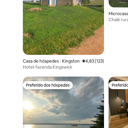
Microcasa
Chalé rura
Casa de hóspedes ⋅ Kingston
4,83 de uma avaliação m
4,83 (123)
Hotel-fazenda Kingswick
Preferido dos hóspedes
Preferid
Preferido dos hóspedes
Preferid