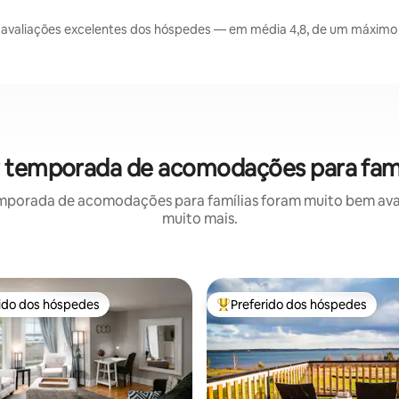
avaliações excelentes dos hóspedes — em média 4,8, de um máximo d
r temporada de acomodações para famí
mporada de acomodações para famílias foram muito bem avali
muito mais.
rido dos hóspedes
Preferido dos hóspedes
 melhores preferidos dos hóspedes
Entre os melhores preferidos d