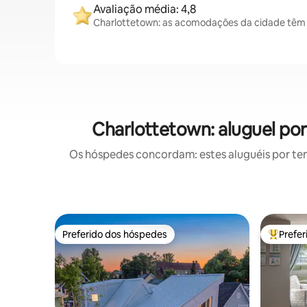
Avaliação média: 4,8
Charlottetown: as acomodações da cidade têm 
Charlottetown: aluguel po
Os hóspedes concordam: estes aluguéis por te
Preferido dos hóspedes
Prefe
Preferido dos hóspedes
Entre os