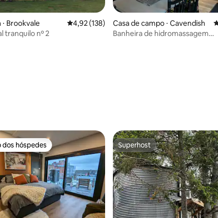
 ⋅ Brookvale
4,92 de uma avaliação média de 5, 138 avalia
4,92 (138)
Casa de campo ⋅ Cavendish
4
l tranquilo nº 2
Banheira de hidromassagem
privativa/lote de esquina Cave
condo resort
édia de 5, 123 avaliações
o dos hóspedes
Superhost
o dos hóspedes
Superhost