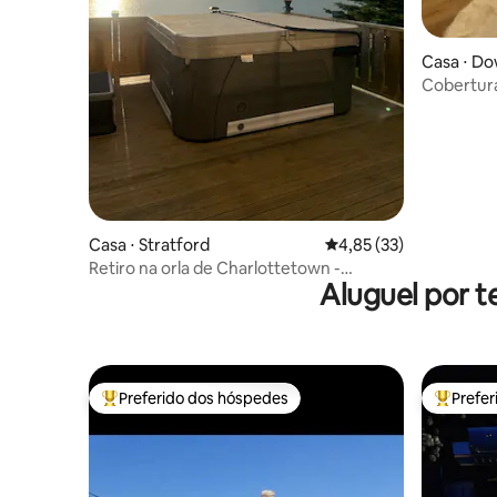
Casa ⋅ D
own
Cobertur
Luxo/Jacu
Casa ⋅ Stratford
4,85 de uma avaliação 
4,85 (33)
Retiro na orla de Charlottetown -
Aluguel por t
banheira de hidromassagem | fogueira
Preferido dos hóspedes
Prefe
Entre os melhores preferidos dos hóspedes
Entre os