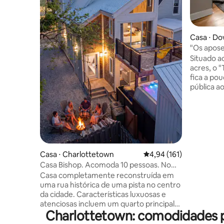
Casa ⋅ D
own
"Os apose
Situado a
acres, o 
fica a po
pública ao
playgroun
beisebol 
mar de 1,2 km. Esta aco
quartos f
totalment
uma cozin
banheira 
Casa ⋅ Charlottetown
4,94 de uma avaliação m
4,94 (161)
jantar. Entre em contato conosco para
Casa Bishop. Acomoda 10 pessoas. No
aluguéis 
centro da cidade com banheira de
Casa completamente reconstruída em
maio. Estamos orgulhosamente
hidromassagem!
uma rua histórica de uma pista no centro
licenciad
da cidade. Características luxuosas e
2025-STR-
atenciosas incluem um quarto principal
Charlottetown: comodidades p
no piso térreo com cozinha de bancada
de quartzo que oferece um F/S/DW/M +