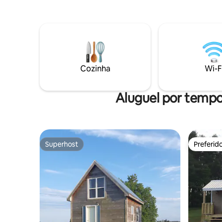
geladeira de vinho, mesa de jantar
grande e um sofá aconchegante com
vista para o deck do quintal privado com
banheira de hidromassagem. Desfrute
da impressionante cama principal com
um chuveiro personalizado de luxo e
deck privativo. A noite de jogos e filmes
Cozinha
Wi-F
será um sucesso na grande e confortável
sala de estar. As superfícies de dormir
incluem um Queen x1, Double x2, Twin x2
Aluguel por temp
e um sofá-cama.
Superhost
Preferid
Superhost
Preferid