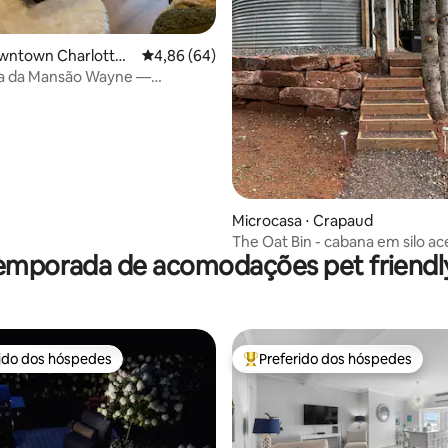
owntown Charlottet
4,86 de uma avaliação média de 5, 64 avalia
4,86 (64)
a da Mansão Wayne —
zzi no terraço
média de 5, 33 avaliações
Microcasa ⋅ Crapaud
The Oat Bin - cabana em silo ac
emporada de acomodações pet friendly
com banheira de hidromassag
rido dos hóspedes
Preferido dos hóspedes
 melhores preferidos dos hóspedes
Entre os melhores preferidos d