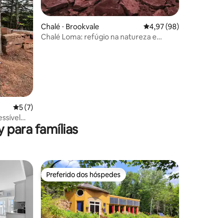
Chalé ⋅ Brookvale
4,97 de uma avaliação
4,97 (98)
ções
Chalé Loma: refúgio na natureza e
banheira de hidromassagem
5 de uma avaliação média de 5, 7 avaliações
5 (7)
essível
 para famílias
em
Preferido dos hóspedes
os hóspedes
Preferido dos hóspedes