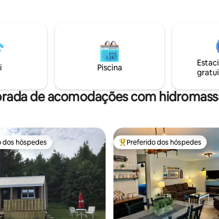
Estac
i
Piscina
gratui
orada de acomodações com hidromassa
o dos hóspedes
Preferido dos hóspedes
o dos hóspedes
Entre os melhores preferidos d