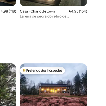
ções
,98 de uma avaliação média de 5, 118 avaliações
4,98 (118)
Casa ⋅ Charlottetown
4,95 de uma avaliação 
4,95 (164)
Lareira de pedra do retiro de
ndish
Jim/banheira de hidromassagem
sazonal!
Preferido dos hóspedes
Entre os melhores preferidos dos hóspedes