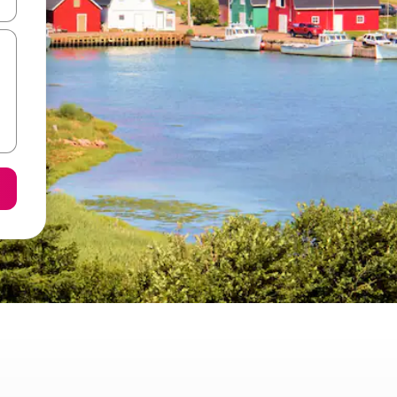
ore-os usando as seta para cima e para baixo do teclado ou tocando e