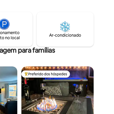
ionamento
Ar-condicionado
to no local
gem para famílias
Preferido dos hóspedes
os hóspedes
Entre os melhores preferidos dos hóspedes