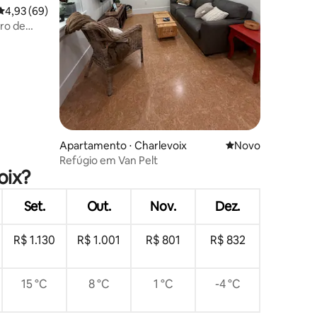
4,93 de uma avaliação média de 5, 69 avaliações
4,93 (69)
ções
ro de
Apartamento ⋅ Charlevoix
Novo lugar para fi
Novo
Refúgio em Van Pelt
oix?
Set.
Out.
Nov.
Dez.
R$ 1.130
R$ 1.001
R$ 801
R$ 832
15 °C
8 °C
1 °C
-4 °C