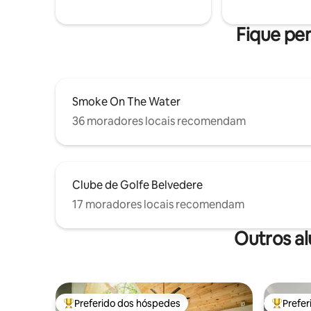
cidade. A 30 minutos de Boyne Mnt.
máximo r
Venha desfrutar de tudo o que a
maravilhosa Charlevoix tem a oferecer!
Fique per
Smoke On The Water
36 moradores locais recomendam
Clube de Golfe Belvedere
17 moradores locais recomendam
Outros a
Preferido dos hóspedes
Prefe
Entre os melhores preferidos dos hóspedes
Entre os