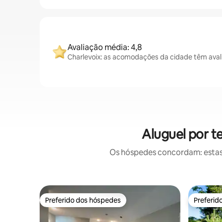
Avaliação média: 4,8
Charlevoix: as acomodações da cidade têm aval
Aluguel por t
Os hóspedes concordam: estas
Preferido dos hóspedes
Preferid
Preferido dos hóspedes
Preferid