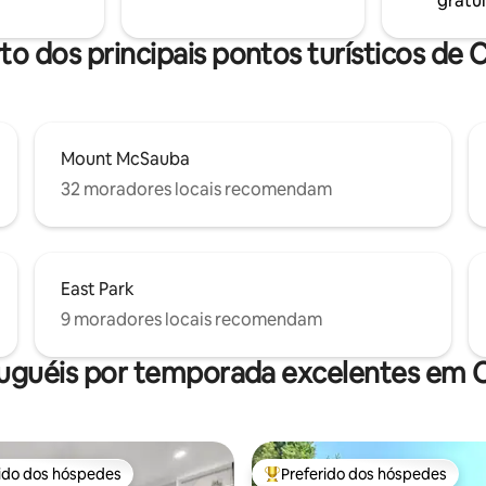
gratui
natureza, mas perto de compra
elaxamento!
festivais no centro da cidade.
to dos principais pontos turísticos de 
Mount McSauba
32 moradores locais recomendam
East Park
9 moradores locais recomendam
luguéis por temporada excelentes em C
rido dos hóspedes
Preferido dos hóspedes
 melhores preferidos dos hóspedes
Entre os melhores preferidos d