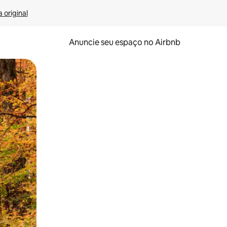
 original
Anuncie seu espaço no Airbnb
 deslizando o dedo na tela.