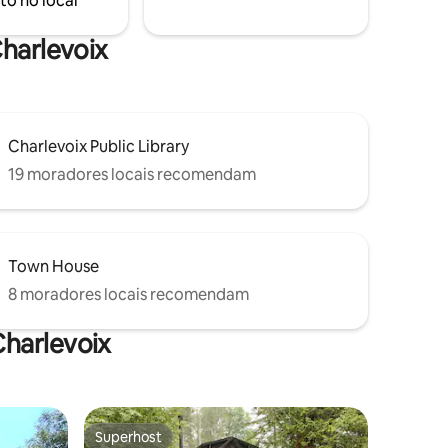
to no local
s e
sazonal será inaugurada no verão de
2026!
Charlevoix
Charlevoix Public Library
19 moradores locais recomendam
Town House
8 moradores locais recomendam
harlevoix
Superhost
os hóspedes
Superhost