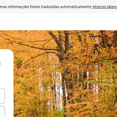
mas informações foram traduzidas automaticamente. 
Mostrar idioma
ore-os usando as seta para cima e para baixo do teclado ou tocando e