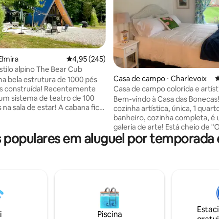
Elmira
4,95 de uma avaliação média de 5, 245 avalia
4,95 (245)
stilo alpino The Bear Cub
édia de 5, 210 avaliações
Casa de campo ⋅ Charlevoix
4
 bela estrutura de 1000 pés
Casa de campo colorida e artíst
s construída! Recentemente
poucos passos do Lago Michig
 um sistema de teatro de 100
Bem-vindo à Casa das Bonecas!
 na sala de estar! A cabana fica
cozinha artística, única, 1 quarto
of the North, que oferece uma
banheiro, cozinha completa, é
a perfeita para o ar livre.
galeria de arte! Está cheio de "
populares em aluguel por temporada 
ado a lado! Oferecemos 2
Arte Charlevoix" pelo proprietá
para usar (deve transportar)
um artista profissional. Peque
 bolsas de cornhole, trilhas de
poderoso, tem tudo o que você
o em seu UTV/ORV,
incluindo a localização perfeita
s, rafting no Jordan Valley
quarteirão de: Lago Michigan, tr
, snowmobiling. E muitos
caminhada, uma praia pública 
tes requintados, várias
de areia, a ciclovia pavimentad
de esqui e viagens curtas de
Way E, a menos de 2 km do cen
Estac
lém disso, uma banheira de
Charlevoix! A Casa Mágica é ce
i
Piscina
agem de 90 jatos para o