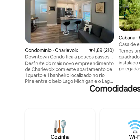
Cabana ⋅ 
Casa de e
Condomínio ⋅ Charlevoix
4,89 de uma avaliação m
4,89 (210)
Temos uma
Downtown Condo fica a poucos passos
quadrado
da água!
instalado
Desfrute do mais novo empreendimento
polegadas
de Charlevoix com este apartamento de
em Lakes 
1 quarto e 1 banheiro localizado no rio
escapadinh
Pine entre o belo Lago Michigan e o Lago
Comodidades 
Trilhas l
Round. Esta unidade do 2º andar
caiaques 
acomoda facilmente 4 pessoas e dispõe
pranchas e
de eletrodomésticos de aço inoxidável,
equitaçã
aquecimento radiante, ar condicionado,
caminhada
lareira, chuveiro de azulejos, TV smart de
Outfitter
tela plana e Wi-Fi. Fica apenas a uma
restauran
curta caminhada do cais, da praia
estações 
comunitária, da marina e de todos os
um dia! A
restaurantes, bares e lojas do centro da
Cozinha
Wi-F
hidromass