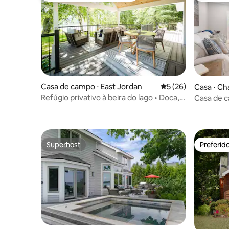
Casa de campo ⋅ East Jordan
5 de uma avaliação 
5 (26)
Casa ⋅ Ch
Refúgio privativo à beira do lago • Doca,
Casa de c
fogueira, ar-condicionado
da cidade
Superhost
Preferid
Superhost
Preferid