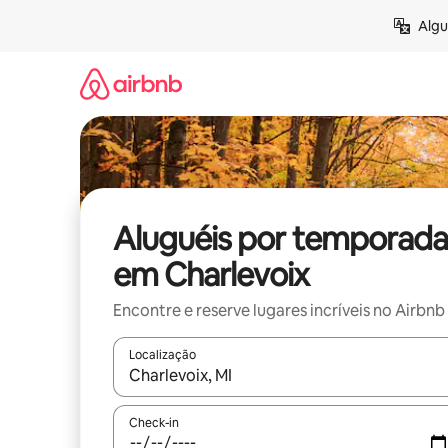
Pular
Algu
para
o
conteúdo
Aluguéis por temporada
em Charlevoix
Encontre e reserve lugares incríveis no Airbnb
Localização
Quando os resultados estiverem disponíveis, expl
Check-in