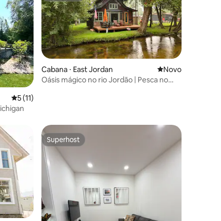
Cabana ⋅ East Jordan
Novo lugar para fi
Novo
Oásis mágico no rio Jordão | Pesca no
ções
deck
5 de uma avaliação média de 5, 11 avaliações
5 (11)
Michigan
Superhost
Superhost