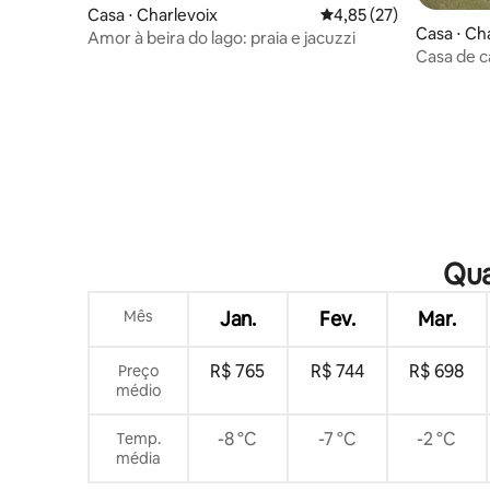
Casa ⋅ Charlevoix
4,85 de uma avaliação 
4,85 (27)
Casa ⋅ Ch
Amor à beira do lago: praia e jacuzzi
Casa de c
Charlevoi
Qua
Mês
Jan.
Fev.
Mar.
R$ 765
R$ 744
R$ 698
Preço
médio
-8 °C
-7 °C
-2 °C
Temp.
média