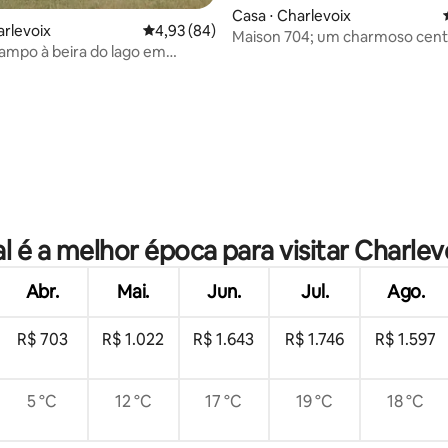
média de 5, 27 avaliações
Casa ⋅ Charlevoix
arlevoix
4,93 de uma avaliação média de 5, 84 avalia
4,93 (84)
Maison 704; um charmoso cent
ampo à beira do lago em
Charlevoix vintage
x
l é a melhor época para visitar Charlev
Abr.
Mai.
Jun.
Jul.
Ago.
R$ 703
R$ 1.022
R$ 1.643
R$ 1.746
R$ 1.597
5 °C
12 °C
17 °C
19 °C
18 °C