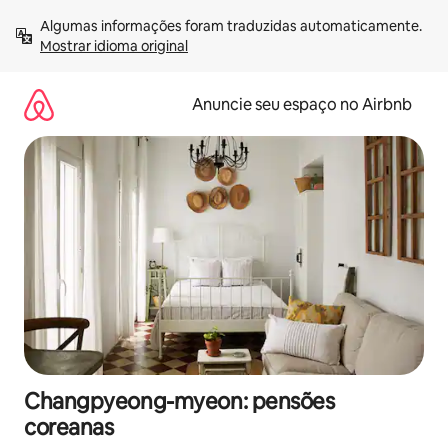
Pular
Algumas informações foram traduzidas automaticamente. 
para
Mostrar idioma original
o
conteúdo
Anuncie seu espaço no Airbnb
Changpyeong-myeon: pensões
coreanas