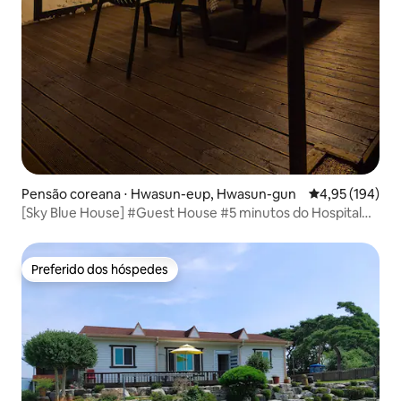
Pensão coreana ⋅ Hwasun-eup, Hwasun-gun
4,95 de uma av
4,95 (194)
[Sky Blue House] #Guest House #5 minutos do Hospital
Jeju National University #Hwasun-eup #Churrasco #Casa
Privada Leia a descrição da acomodação ~
Preferido dos hóspedes
Preferido dos hóspedes