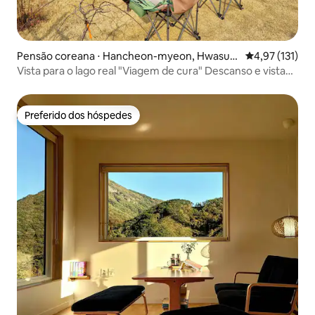
Pensão coreana ⋅ Hancheon-myeon, Hwasun
4,97 de uma av
4,97 (131)
-gun
Vista para o lago real "Viagem de cura" Descanso e vista
Pension
Preferido dos hóspedes
Preferido dos hóspedes