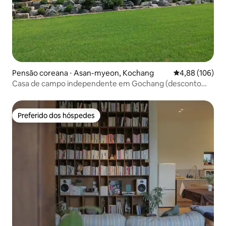
Pensão coreana ⋅ Asan-myeon, Kochang
4,88 de uma av
4,88 (106)
Casa de campo independente em Gochang (desconto
especial para férias de verão de 10 a 14 dias, com duração
mínima de 2 noites. Favor consultar previamente)
Preferido dos hóspedes
Preferido dos hóspedes