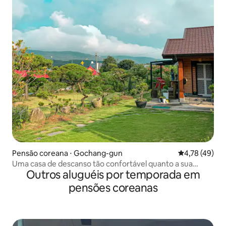
Pensão coreana ⋅ Gochang-gun
4,78 de uma a
4,78 (49)
Uma casa de descanso tão confortável quanto a sua
Outros aluguéis por temporada em
própria casa Quando você precisa de uma pausa, quando
quer criar memórias, quando quer socializar ᆢ
pensões coreanas