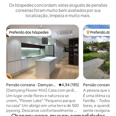
Os hóspedes concordam: estes aluguéis de pensões
coreanas foram muito bem avaliados por sua
localização, limpeza e muito mais.
Preferido dos hóspedes
Preferido dos 
Preferido dos hóspedes
Entre os melhore
Pensão coreana ⋅ Damyang
4,94 de uma avaliação média de 
4,94 (195)
Pensão coreana 
-eup, Damyang
on, Hwasun
[Damyang Flower Mot] Casa com jardim
A pessoa que son
onde florescem flores em todas as
Um lugar onde flores e natureza se
É uma ótima casa 
estações (até 8 pessoas)
unem, "Flower Lake" "Pequeno parque
família. - Todos os quartos são quartos
na casa" Um abrigo em uma terra de 500
loess, e quando v
pyeong. Descanse confortavelmente no
sente revigorado.
espaçoso quintal com gramados abertos
na sala de estar, O quarto 1 é uma