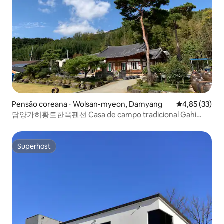
Pensão coreana ⋅ Wolsan-myeon, Damyang
4,85 de uma a
4,85 (33)
담양가히황토한옥펜션 Casa de campo tradicional Gahi
Damyang Ocher
Superhost
Superhost