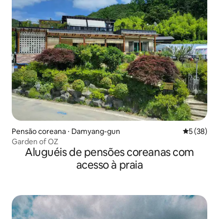
Pensão coreana ⋅ Damyang-gun
5 de uma a
5 (38)
Garden of OZ
Aluguéis de pensões coreanas com
acesso à praia