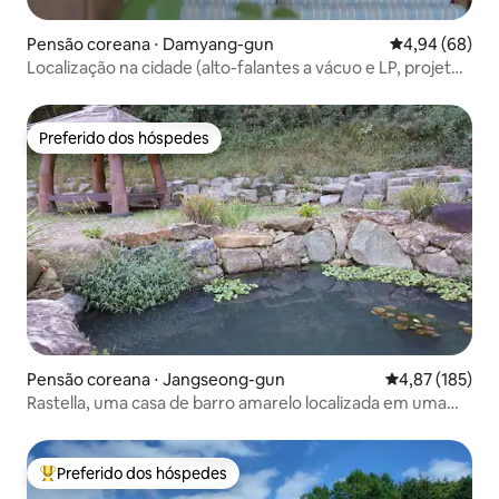
Pensão coreana ⋅ Damyang-gun
4,94 de uma av
4,94 (68)
Localização na cidade (alto-falantes a vácuo e LP, projetor
de feixe, livros e chá) Casa independente [estadia de 1,2
m]
Preferido dos hóspedes
Preferido dos hóspedes
Pensão coreana ⋅ Jangseong-gun
4,87 de uma av
4,87 (185)
Rastella, uma casa de barro amarelo localizada em uma
floresta de ciprestes
Preferido dos hóspedes
Entre os melhores preferidos dos hóspedes