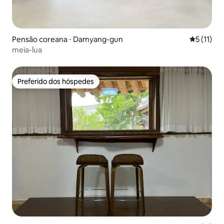
Pensão coreana ⋅ Damyang-gun
5 de uma a
5 (11)
meia-lua
Preferido dos hóspedes
Preferido dos hóspedes