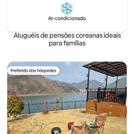
churrasqueira. Hóspedes adicionais:
um filhote, mas m
20.000 KRW/pessoa (se mais de 4
permitido. Por fav
pessoas) Taxa de uso da churrasqueira
Ar-condicionado
(incluindo carvão): 30.000 KRW/rodada
(5.000 KRW/pessoa para mais de 4
pessoas)
Aluguéis de pensões coreanas ideais
para famílias
Preferido dos hóspedes
Preferido dos hóspedes