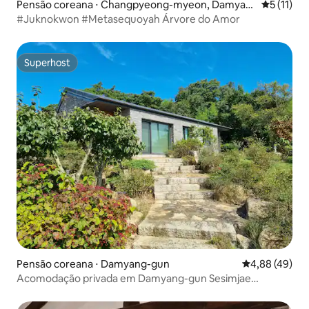
Pensão coreana ⋅ Changpyeong-myeon, Damyan
5 de uma a
5 (11)
g
#Juknokwon #Metasequoyah Árvore do Amor
Superhost
Superhost
Pensão coreana ⋅ Damyang-gun
4,88 de uma a
4,88 (49)
Acomodação privada em Damyang-gun Sesimjae
[Sesimjae] uso exclusivo