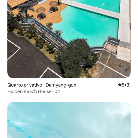
Quarto privativo ⋅ Damyang-gun
5 de uma 
5 (3)
Hidden Beach House 104