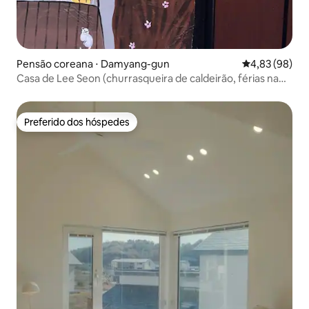
Pensão coreana ⋅ Damyang-gun
4,83 de uma a
4,83 (98)
Casa de Lee Seon (churrasqueira de caldeirão, férias na
aldeia, aluguel gratuito de bicicletas, cura de ciprestes,
atmosfera de acampamento, uso privado)
Preferido dos hóspedes
Preferido dos hóspedes