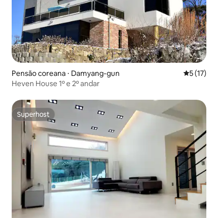
Pensão coreana ⋅ Damyang-gun
5 de uma a
5 (17)
Heven House 1º e 2º andar
Superhost
Superhost