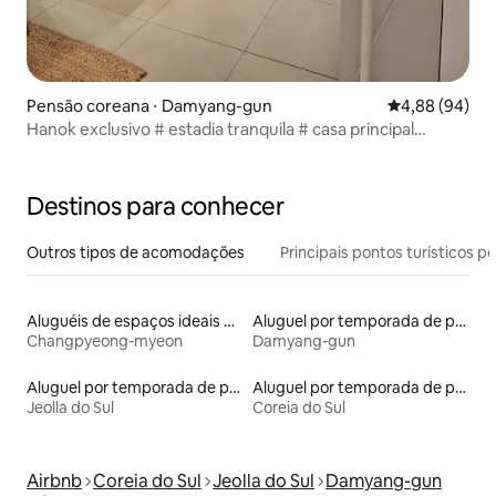
Pensão coreana ⋅ Damyang-gun
4,88 de uma av
4,88 (94)
Hanok exclusivo # estadia tranquila # casa principal
Acomodação bonita com uma casa de hóspedes
Destinos para conhecer
Outros tipos de acomodações
Principais pontos turísticos po
Aluguéis de espaços ideais para famílias
Aluguel por temporada de pensões coreanas
Changpyeong-myeon
Damyang-gun
Aluguel por temporada de pensões coreanas
Aluguel por temporada de pensões coreanas
Jeolla do Sul
Coreia do Sul
Airbnb
Coreia do Sul
Jeolla do Sul
Damyang-gun