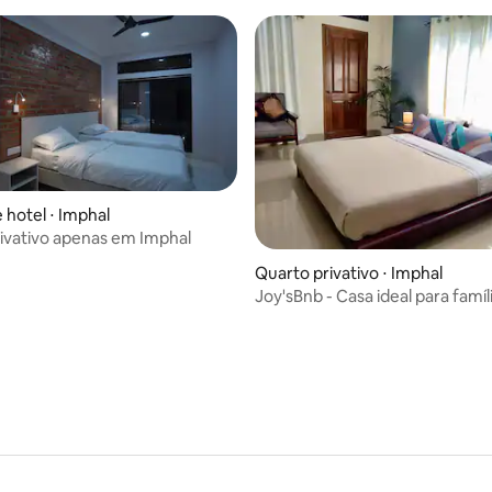
 hotel ⋅ Imphal
ivativo apenas em Imphal
média de 5, 76 avaliações
Quarto privativo ⋅ Imphal
Joy'sBnb - Casa ideal para famíl
(MsgB4Booking)