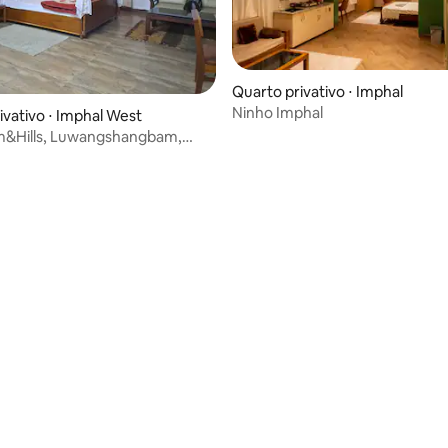
média de 5, 18 avaliações
Quarto privativo ⋅ Imphal
Ninho Imphal
ivativo ⋅ Imphal West
m&Hills, Luwangshangbam,
anipur