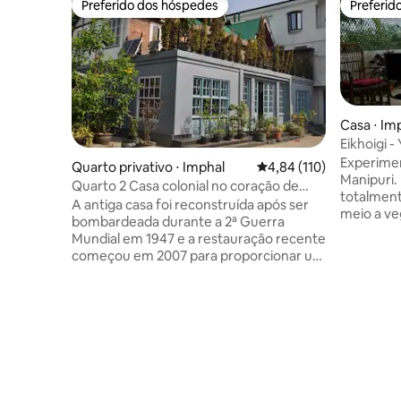
Preferido dos hóspedes
Preferid
Preferido dos hóspedes
Preferid
Casa ⋅ Im
Eikhoigi -
Experimen
Quarto privativo ⋅ Imphal
4,84 de uma avaliação m
4,84 (110)
Manipuri.
Quarto 2 Casa colonial no coração de
totalmen
Imphal
A antiga casa foi reconstruída após ser
meio a v
bombardeada durante a 2ª Guerra
caos da c
Mundial em 1947 e a restauração recente
cidade (3 
começou em 2007 para proporcionar um
Fácil de 
ambiente acolhedor aos hóspedes. A
das princi
casa fica no coração da cidade, ideal para
mercados. Acessórios e ingredi
experimentar restaurantes que
para faze
oferecem comida local e vegetariana a
quentes são gratu
uma curta distância, incluindo pontos de
parte da in
táxi/ônibus. O único mercado feminino
feliz em 
asiático IMA Market, o histórico Shamu
ajudar a 
Makhong, a estátua do então Maharaja