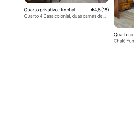
Quarto privativo ⋅ Imphal
4,5 de uma avaliação 
4,5 (18)
Quarto 4 Casa colonial, duas camas de
solteiro
Quarto pr
Chalé Yu
Imphal, M