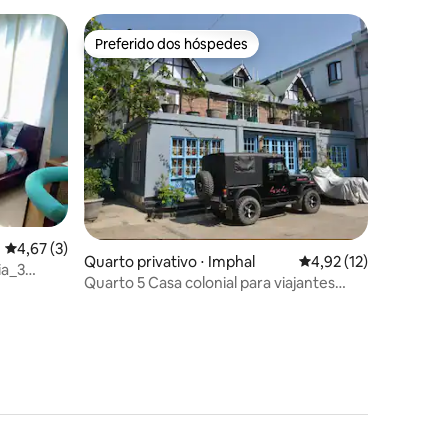
Preferido dos hóspedes
Preferido dos hóspedes
4,67 de uma avaliação média de 5, 3 avaliações
4,67 (3)
Quarto privativo ⋅ Imphal
4,92 de uma avaliação
4,92 (12)
ia_3
Quarto 5 Casa colonial para viajantes
individuais