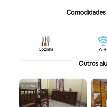
Bhagyachandra & Kangla Fort, o lugar
sagrado para aprender a rica herança e
Comodidades 
cultura de Manipur estão muito
próximos.
Cozinha
Wi-F
Outros al
Superhost
Superhost