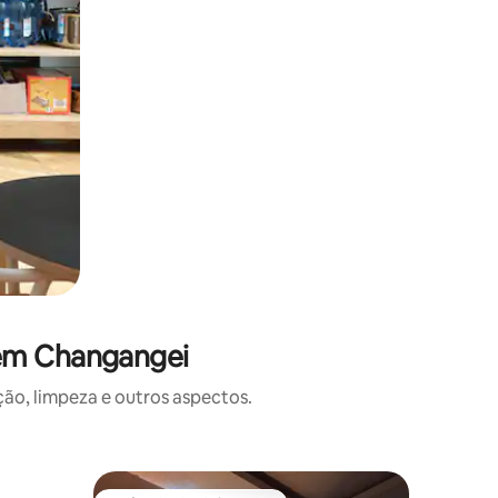
 em Changangei
o, limpeza e outros aspectos.
Quarto pr