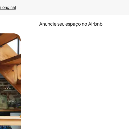
 original
Anuncie seu espaço no Airbnb
 deslizando o dedo na tela.