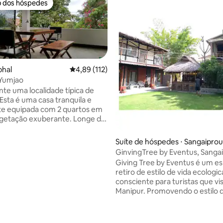
o dos hóspedes
o dos hóspedes
phal
4,89 de uma avaliação média de 5, 112 avalia
4,89 (112)
 Yumjao
te uma localidade típica de
édia de 5, 110 avaliações
 Esta é uma casa tranquila e
te equipada com 2 quartos em
egetação exuberante. Longe do
idade, mas perto do centro da
km). A casa inteira é para você.
Suíte de hóspedes ⋅ Sangaipr
se locomover e perto da maioria
g
GinvingTree by Eventus, Sanga
pais atividades, eventos e
Espaço inteiro
Giving Tree by Eventus é um e
entes
retiro de estilo de vida ecolog
r café da manhã e bebidas
consciente para turistas que vi
itos. A propriedade faz
Manipur. Promovendo o estilo d
iciativa Living Manipur. Fico
sustentável e a cultura tradicio
responder às suas perguntas e
patrimônio local, a casa de famíl
planejar sua viagem a Manipur.
espaço para eventos com prop