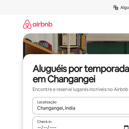
Pular
Algu
para
o
conteúdo
Aluguéis por temporada
em Changangei
Encontre e reserve lugares incríveis no Airbnb
Localização
Quando os resultados estiverem disponíveis, expl
Check-in