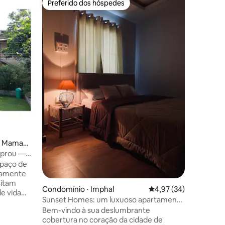
Preferido dos hóspedes
Preferido dos hóspedes
Quarto Sh
Boutique
de Imphal
da cidade de Imp
dos três
inspirado 
reflete a
ções
Inclui um ane
café da 
na casa. 
supermer
lembranç
salão de 
distância
ou Maman
iprou —
spaço de
icamente
sitam
Condomínio ⋅ Imphal
4,97 de uma avaliação
4,97 (34)
e vida
Sunset Homes: um luxuoso apartamento
nal do
estúdio
Bem-vindo à sua deslumbrante
ia e o
cobertura no coração da cidade de
riedades