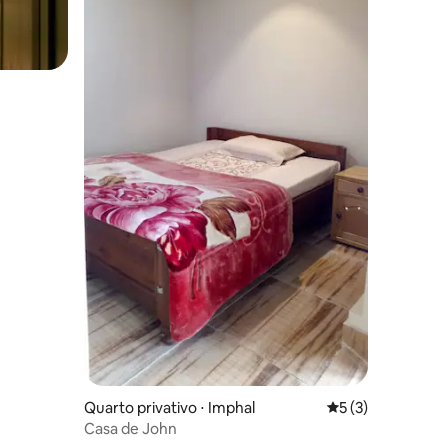
Quarto privativo ⋅ Imphal
5 de uma avaliaçã
5 (3)
Casa de John