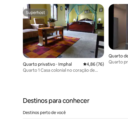
Superhost
Superhost
Quarto de
Quarto pr
Quarto privativo ⋅ Imphal
4,86 de uma avaliação 
4,86 (76)
Quarto 1 Casa colonial no coração de
Imphal
Destinos para conhecer
Destinos perto de você