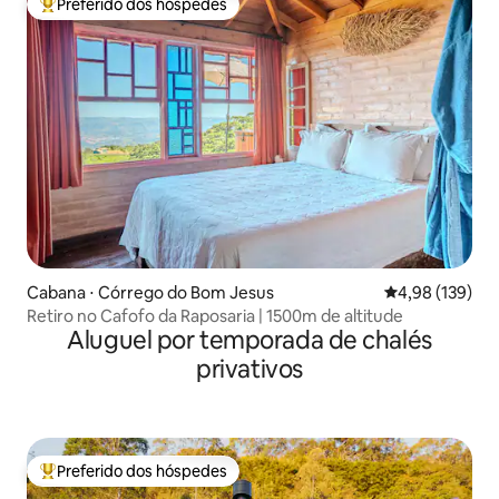
Preferido dos hóspedes
Entre os melhores preferidos dos hóspedes
Cabana ⋅ Córrego do Bom Jesus
4,98 de uma av
4,98 (139)
Retiro no Cafofo da Raposaria | 1500m de altitude
Aluguel por temporada de chalés
privativos
Preferido dos hóspedes
Entre os melhores preferidos dos hóspedes