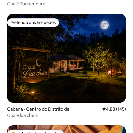
Chalé Toggenburg
Preferido dos hóspedes
Preferido dos hóspedes
Cabana ⋅ Centro do Distrito de
4,88 de uma av
4,88 (145)
Chalé lua cheia