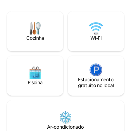
Possui quarto na p
Queen Size e lençó
parte inferior um
sala com sofá retrát
Banheiro com dois
com hidromassage
paredes de vidro, 
Cozinha
Wi-Fi
Estacionamento
Piscina
gratuito no local
Ar-condicionado