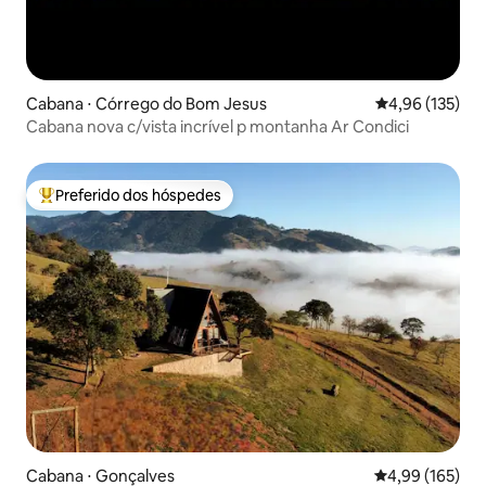
Cabana ⋅ Córrego do Bom Jesus
4,96 de uma av
4,96 (135)
Cabana nova c/vista incrível p montanha Ar Condici
Preferido dos hóspedes
Entre os melhores preferidos dos hóspedes
Cabana ⋅ Gonçalves
4,99 de uma av
4,99 (165)