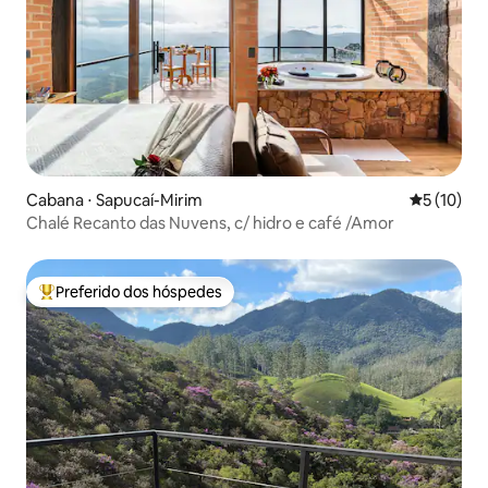
Cabana ⋅ Sapucaí-Mirim
5 de uma a
5 (10)
Chalé Recanto das Nuvens, c/ hidro e café /Amor
Preferido dos hóspedes
Entre os melhores preferidos dos hóspedes