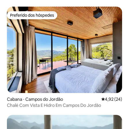
Preferido dos hóspedes
Preferido dos hóspedes
Cabana ⋅ Campos do Jordão
4,92 de uma a
4,92 (24)
Chalé Com Vista E Hidro Em Campos Do Jordão