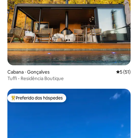
Cabana ⋅ Gonçalves
5 de uma a
5 (51)
Tuffi - Residência Boutique
Preferido dos hóspedes
Entre os melhores preferidos dos hóspedes