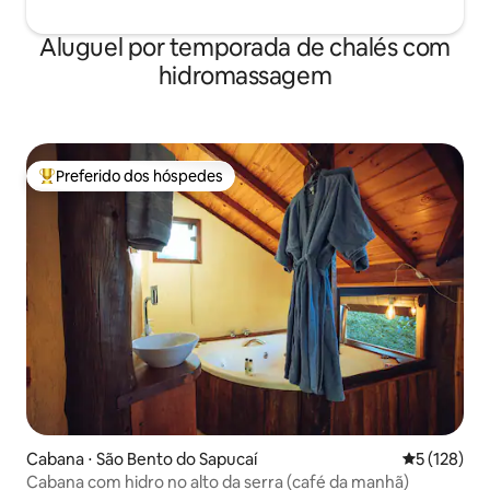
Aluguel por temporada de chalés com
hidromassagem
Preferido dos hóspedes
Entre os melhores preferidos dos hóspedes
Cabana ⋅ São Bento do Sapucaí
5 de uma av
5 (128)
Cabana com hidro no alto da serra (café da manhã)