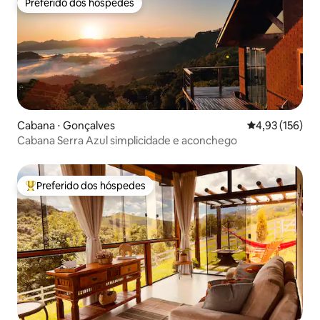
Preferido dos hóspedes
Preferido dos hóspedes
Cabana ⋅ Gonçalves
4,93 de uma av
4,93 (156)
Cabana Serra Azul simplicidade e aconchego
Preferido dos hóspedes
Entre os melhores preferidos dos hóspedes