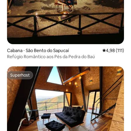
Cabana ⋅ São Bento do Sapucaí
4,98 de uma av
4,98 (111)
Refúgio Romântico aos Pés da Pedra do Baú
Superhost
Superhost