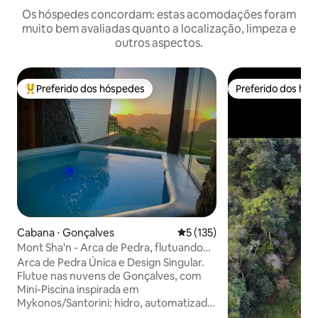
Os hóspedes concordam: estas acomodações foram
muito bem avaliadas quanto a localização, limpeza e
outros aspectos.
Preferido dos hóspedes
Preferido dos hó
Entre os melhores preferidos dos hóspedes
Preferido dos hó
Cabana ⋅ Gonçalves
5 de uma avaliação média de 
5 (135)
Mont Sha'n - Arca de Pedra, flutuando
na montanha!
Arca de Pedra Única e Design Singular.
Flutue nas nuvens de Gonçalves, com
Mini-Piscina inspirada em
Mykonos/Santorini: hidro, automatizada
por voz, muito conforto e sofisticação.