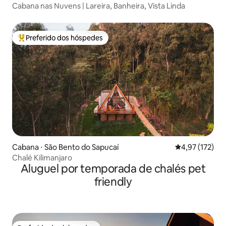
Cabana nas Nuvens | Lareira, Banheira, Vista Linda
Preferido dos hóspedes
Entre os melhores preferidos dos hóspedes
Cabana ⋅ São Bento do Sapucaí
4,97 de uma av
4,97 (172)
Chalé Kilimanjaro
Aluguel por temporada de chalés pet
friendly