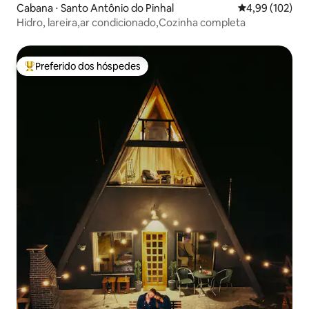
Cabana ⋅ Santo Antônio do Pinhal
4,99 de uma av
4,99 (102)
Hidro, lareira,ar condicionado,Cozinha completa
Preferido dos hóspedes
Entre os melhores preferidos dos hóspedes