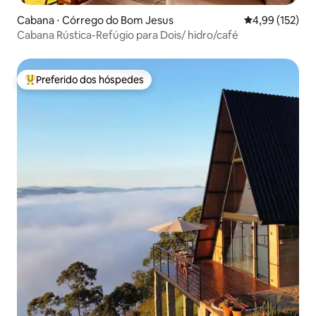
Cabana ⋅ Córrego do Bom Jesus
4,99 de uma av
4,99 (152)
Cabana Rústica-Refúgio para Dois/ hidro/café
Preferido dos hóspedes
Entre os melhores preferidos dos hóspedes