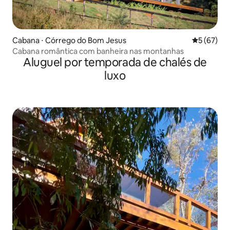
Cabana ⋅ Córrego do Bom Jesus
5 de uma a
5 (67)
Cabana romântica com banheira nas montanhas
Aluguel por temporada de chalés de
luxo