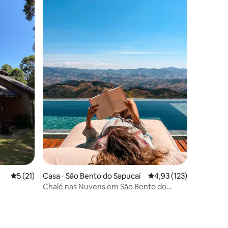
ções
5 de uma avaliação média de 5, 21 avaliações
5 (21)
Casa ⋅ São Bento do Sapucaí
4,93 de uma avaliação 
4,93 (123)
Chalé nas Nuvens em São Bento do
Sapucaí