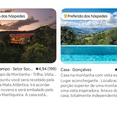
o dos hóspedes
Preferido dos hóspedes
o dos hóspedes
Entre os melhores preferidos d
ampo ⋅ Setor Socio
4,94 de uma avaliação média de 5, 199 avalia
4,94 (199)
édia de 5, 135 avaliações
Casa ⋅ Gonçalves
4
o 21
po da Montanha - Trilha, Vista e
Casa na montanha com vista es
buntu você será recebido pela
Lugar aconchegante . Localiza
a Mata Atlântica. Irá acordar
porção superior de uma mont
 nuvens e será embalado pelo
uma vista inspiradora. Anexo d
a Mantiqueira. A casa está
casa, totalmente independente
rva Ecológica, sem vizinhos, a
inclusive a Hidro e piscina. Possu
centro e no topo de uma
cozinha gourmet americana, s
a 1600 metros de altitude
SKY , WI-FI com Starlink (Alta v
Trilha imersiva de 40
e aquecedores elétricos nos qu