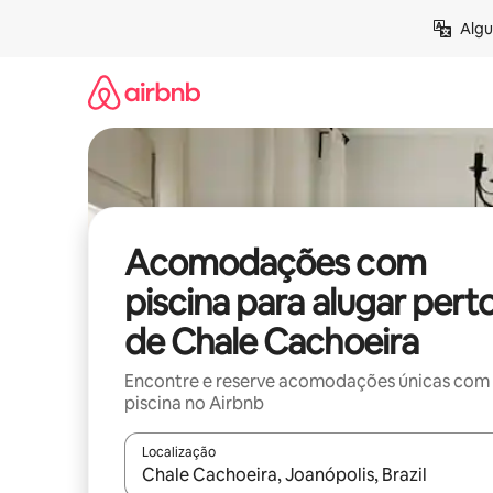
Pular
Algu
para
o
conteúdo
Acomodações com
piscina para alugar pert
de Chale Cachoeira
Encontre e reserve acomodações únicas com
piscina no Airbnb
Localização
Quando os resultados estiverem disponíveis, expl