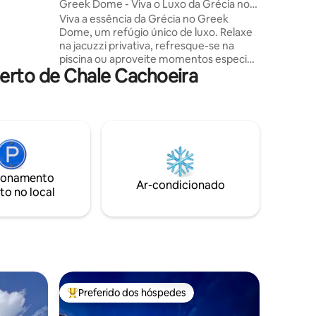
Greek Dome - Viva o Luxo da Grécia no
Brasil
Viva a essência da Grécia no Greek
a de chão
Dome, um refúgio único de luxo. Relaxe
na jacuzzi privativa, refresque-se na
asfaltada.
piscina ou aproveite momentos especiais
te
erto de Chale Cachoeira
no firepit. Encante-se com a Fonte dos
Desejos Grega e a deslumbrante **Mão
de Deus**, uma obra de arte exclusiva do
renomado artista brasileiro Antero. Com
redário, cozinha completa e uma
decoração inspirada no luxo e na beleza
grega, este é o lugar perfeito para
experiências inesquecíveis. Cesta de
ionamento
café da manhã inclusa a partir de 2
Ar-condicionado
to no local
diárias.
Preferido dos hóspedes
os hóspedes
Entre os melhores preferidos dos hóspedes