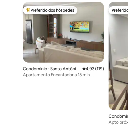
Preferido dos hóspedes
Preferid
Entre os melhores preferidos dos hóspedes
Preferid
Condomínio ⋅ Santo Antônio
4,93 de uma avaliação m
4,93 (119)
do Pinhal
Apartamento Encantador a 15 min.
Campos do Jordao
Condomíni
mpos
Apto próx
J Campo