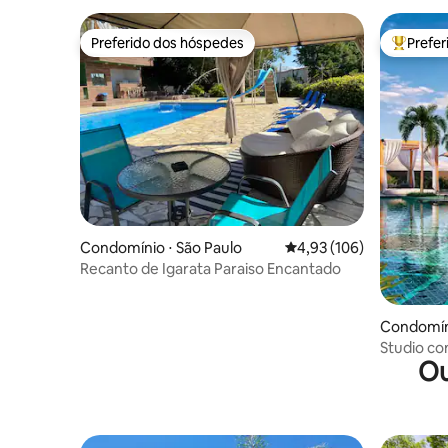
Preferido dos hóspedes
Prefe
Preferido dos hóspedes
Entre os
Condomínio ⋅ São Paulo
4,93 de uma avaliação m
4,93 (106)
Recanto de Igarata Paraiso Encantado
Condomín
pos
Studio co
Ou