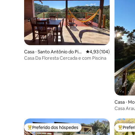
Casa ⋅ Santo Antônio do Pin
4,93 de uma avaliação m
4,93 (104)
hal
Casa Da Floresta Cercada e com Piscina
Casa ⋅ Mo
Casa Arau
Preferido dos hóspedes
Prefe
Entre os melhores preferidos dos hóspedes
Entre os