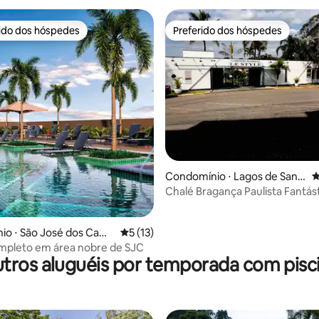
rido dos hóspedes
Preferido dos hóspedes
 melhores preferidos dos hóspedes
Preferido dos hóspedes
édia de 5, 106 avaliações
Condomínio ⋅ Lagos de Sant
4
a Helena
Chalé Bragança Paulista Fantás
io ⋅ São José dos Cam
5 de uma avaliação média de 5, 13 avalia
5 (13)
mpleto em área nobre de SJC
tros aluguéis por temporada com pisc