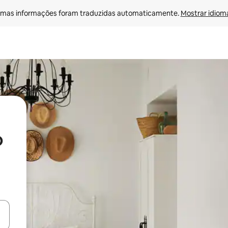
mas informações foram traduzidas automaticamente. 
Mostrar idioma
o
ore-os usando as seta para cima e para baixo do teclado ou tocando e