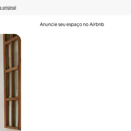
 original
Anuncie seu espaço no Airbnb
 deslizando o dedo na tela.