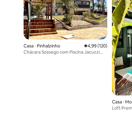
Casa ⋅ Pinhalzinho
4,99 de uma avaliação m
4,99 (120)
Chácara Sossego com Piscina Jacuzzi
salão jogos
Casa ⋅ Mo
Loft Prem
privativo