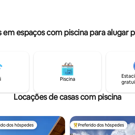
a Lago bucólico para
lado de fora, há uma piscina de borda
que ou nadar Piscina de
infinita, hidromassagem, lareir
 deliciosa queda d´água Pet-
e total privacidade. À 900 metros do
centro da cidade e totalmente 
a natureza. Garanta sua
Amamos animais !!! Nos consul
em espaços com piscina para alugar p
Estac
i
Piscina
gratui
Locações de casas com piscina
rido dos hóspedes
Preferido dos hóspedes
 melhores preferidos dos hóspedes
Entre os melhores preferidos d