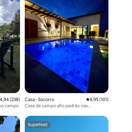
,94 de uma avaliação média de 5, 238 avaliações
4,94 (238)
Casa ⋅ Socorro
4,95 de uma avaliação 
4,95 (101)
ções
 no campo
Casa de campo alto padrão nas
montanhas
Superhost
Superhost