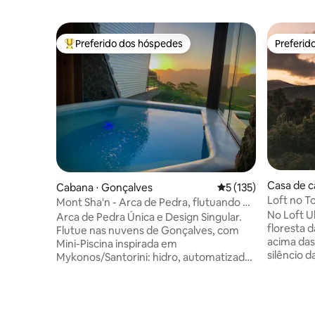
Preferido dos hóspedes
Preferid
Entre os melhores preferidos dos hóspedes
Preferid
Casa de c
Cabana ⋅ Gonçalves
5 de uma avaliação m
5 (135)
econômic
Loft no To
Mont Sha'n - Arca de Pedra, flutuando na
Cachu
No Loft U
montanha!
Arca de Pedra Única e Design Singular.
floresta d
Flutue nas nuvens de Gonçalves, com
acima das
Mini-Piscina inspirada em
silêncio d
Mykonos/Santorini: hidro, automatizada
numa Rese
por voz, muito conforto e sofisticação.
12 km do 
Aprecie o lindo pôr do sol e céu estrelado
montanha 
do seu Solarium-mirante e caminhe
Cachoeira privativa 
pelos gramados nas Serras Verdes de