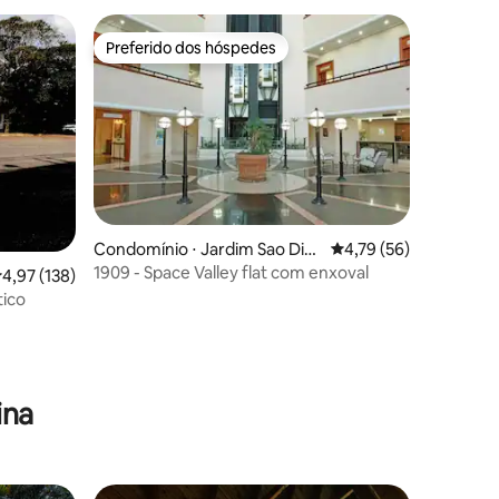
Preferido dos hóspedes
Preferido dos hóspedes
Condomínio ⋅ Jardim Sao Dim
4,79 de uma avaliação
4,79 (56)
as
1909 - Space Valley flat com enxoval
,97 de uma avaliação média de 5, 138 avaliações
4,97 (138)
tico
ções
ina