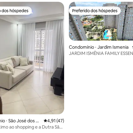
o dos hóspedes
Preferido dos hóspedes
o dos hóspedes
Preferido dos hóspedes
Condomínio ⋅ Jardim Ismenia
JARDIM ISMÊNIA FAMILY ESSE
édia de 5, 119 avaliações
o ⋅ São José dos Ca
4,91 de uma avaliação média de 5, 47 avalia
4,91 (47)
imo ao shopping e a Dutra São
s