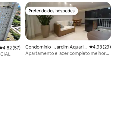
Preferido dos hóspedes
Preferido dos hóspedes
Condomínio ⋅ Jardim Aquariu
4,93 de uma avaliação
4,93 (29)
4,82 de uma avaliação média de 5, 57 avaliações
4,82 (57)
s
Apartamento e lazer completo melhor
NCIAL
bairro de SJC
ções