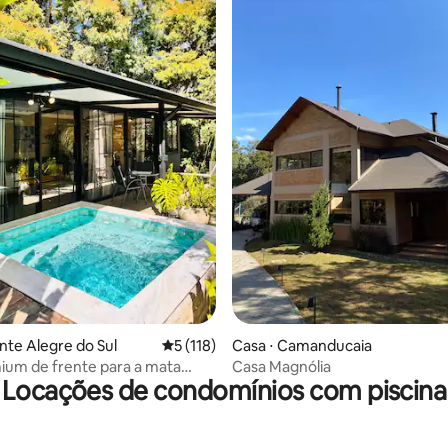
édia de 5, 120 avaliações
nte Alegre do Sul
5 de uma avaliação média de 5, 118 avalia
5 (118)
Casa ⋅ Camanducaia
ium de frente para a mata
Casa Magnólia
Locações de condomínios com piscina